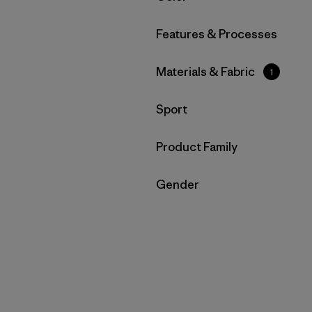
Filtrar por
Features & Processes
Filtrar por
Materials & Fabric
1
Filtrar por
Sport
Filtrar por
Product Family
Filtrar por
Gender