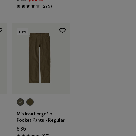
Comentarios
(275
)
Valoración: 4.2 / 5
New
M's Iron Forge® 5-
Pocket Pants - Regular
r
$ 85
Comentarios
(97
)