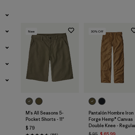
New
30
% Off
M's All Seasons 5-
Pantalón Hombre Iron
Pocket Shorts - 11"
Forge Hemp® Canvas
Double Knee - Regula
$ 79
$ 95
$ 65,99
Comentarios
(86
)