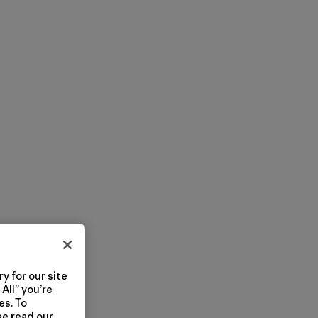
y for our site
All” you’re
es. To
se read our