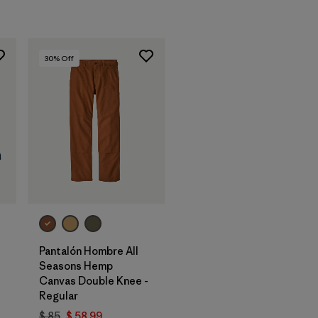
30
% Off
Pantalón Hombre All
Seasons Hemp
arios
Canvas Double Knee -
Regular
$ 85
$ 58,99