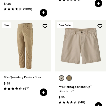
Valoración: 5.0 / 5
$ 149
Comentarios
(1309
)
Valoración: 4.5 / 5
New
Best Seller
M's Quandary Pants - Short
$ 99
M's Heritage Stand Up™
Comentarios
(67
)
Valoración: 4.4 / 5
Shorts - 7"
$ 95
Comentarios
(148
)
Valoración: 4.4 / 5