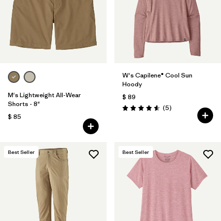
Filtrar por
Features & Processes
Filtrar por
Materials & Fabric
Filtrar por
Sport
W's Capilene® Cool Sun
Hoody
Filtrar por
Product Family
M's Lightweight All-Wear
$ 89
Shorts - 8"
Comentarios
(5
)
Valoración: 4.6 / 5
Filtrar por
Volume
$ 85
Filtrar por
Gender
Best Seller
Best Seller
Filtrar por
Kids