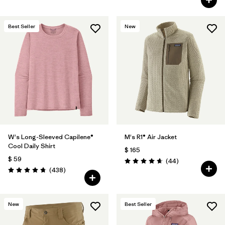
Best Seller
New
W's Long-Sleeved Capilene®
M's R1® Air Jacket
Cool Daily Shirt
$ 165
$ 59
Comentarios
(44
)
Valoración: 4.7 / 5
Comentarios
(438
)
Valoración: 4.7 / 5
New
Best Seller