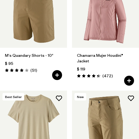
M's Quandary Shorts - 10"
Chamarra Mujer Houdini®
Jacket
$ 95
$ 119
Comentarios
(51
)
Valoración: 3.9 / 5
Comentarios
(472
)
Valoración: 4.5 / 5
Best Seller
New