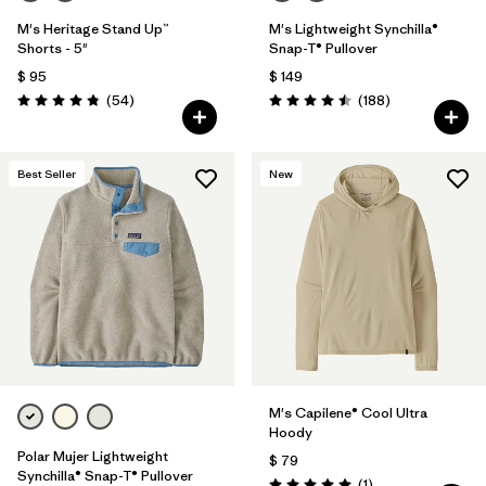
M's Heritage Stand Up™
M's Lightweight Synchilla®
Shorts - 5"
Snap-T® Pullover
$ 95
$ 149
Comentarios
Comentarios
(54
)
(188
)
Valoración: 4.8 / 5
Valoración: 4.5 / 5
Best Seller
New
M's Capilene® Cool Ultra
Hoody
Polar Mujer Lightweight
$ 79
Synchilla® Snap-T® Pullover
Comentarios
(1
)