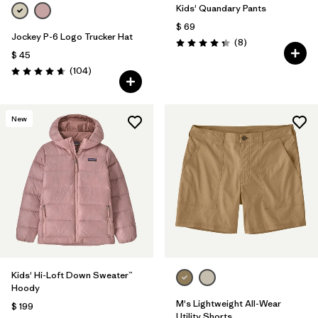
Kids' Quandary Pants
$ 69
Jockey P-6 Logo Trucker Hat
Comentarios
(8
)
Valoración: 4.4 / 5
$ 45
Comentarios
(104
)
Valoración: 4.7 / 5
New
Kids' Hi-Loft Down Sweater™
Hoody
M's Lightweight All-Wear
$ 199
Utility Shorts