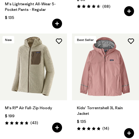
M's Lightweight All-Wear 5-
Comentarios
(68
)
Valoración: 4.5 / 5
Pocket Pants - Regular
$ 135
New
Best Seller
M's R1® Air Full-Zip Hoody
Kids' Torrentshell 3L Rain
Jacket
$ 199
$ 135
Comentarios
(43
)
Valoración: 4.7 / 5
Comentarios
(14
)
Valoración: 4.9 / 5