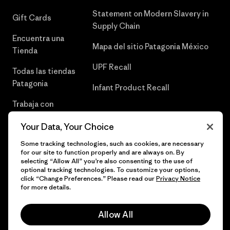
Statement on Modern Slavery in
Gift Cards
Supply Chain
Encuentra una
Mapa del sitio Patagonia México
Tienda
UPF Recall
Todas las tiendas
Patagonia
Infant Product Recall
Trabaja con
Nosotros
Your Data, Your Choice
Prensa
Some tracking technologies, such as cookies, are necessary
for our site to function properly and are always on. By
selecting “Allow All” you’re also consenting to the use of
optional tracking technologies. To customize your options,
click “Change Preferences.” Please read our
Privacy Notice
© 2026 Patagonia, Inc. Todos los derechos reservados.
for more details.
Allow All