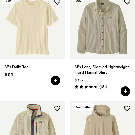
New
New
M's Daily Tee
M's Long-Sleeved Lightweight
Fjord Flannel Shirt
$ 55
$ 95
Comentarios
(181
)
Valoración: 4.6 / 5
Best Seller