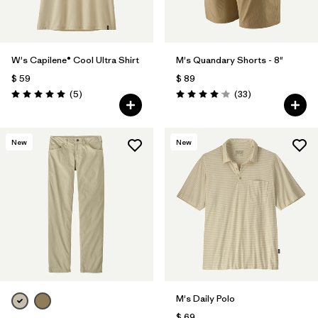
W's Capilene® Cool Ultra Shirt
M's Quandary Shorts - 8"
$ 59
$ 89
Comentarios
Comentarios
(5
)
(33
)
Valoración: 5.0 / 5
Valoración: 4.0 / 5
New
New
M's Daily Polo
$ 69