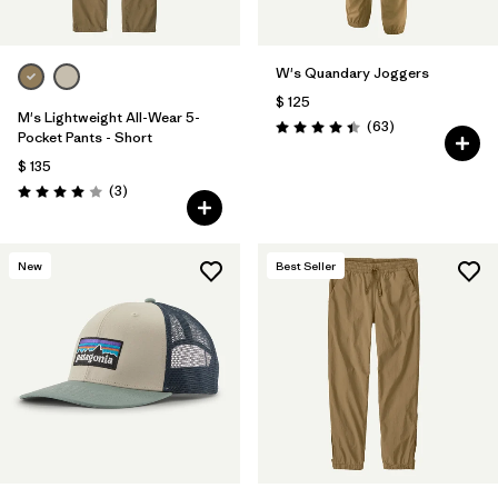
W's Quandary Joggers
$ 125
M's Lightweight All-Wear 5-
Comentarios
(63
)
Valoración: 4.4 / 5
Pocket Pants - Short
$ 135
Comentarios
(3
)
Valoración: 4.0 / 5
New
Best Seller