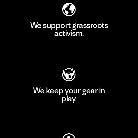
We support grassroots
activism.
Visit Patagonia Action Works
We keep your gear in
play.
Visit Worn Wear