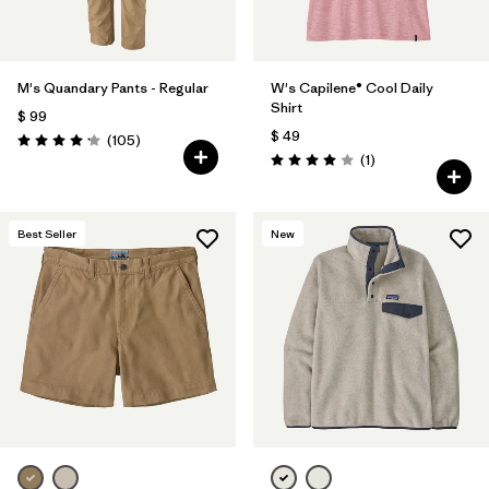
M's Quandary Pants - Regular
W's Capilene® Cool Daily
Shirt
$ 99
$ 49
Comentarios
(105
)
Valoración: 4.2 / 5
Comentarios
(1
)
Valoración: 4.0 / 5
Best Seller
New