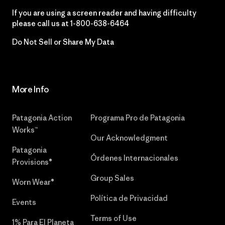
If you are using a screen reader and having difficulty
please call us at
1-800-638-6464
Do Not Sell or Share My Data
More Info
Patagonia Action
Programa Pro de Patagonia
Works™
Our Acknowledgment
Patagonia
Órdenes Internacionales
Provisions®
Group Sales
Worn Wear®
Política de Privacidad
Events
Terms of Use
1% Para El Planeta