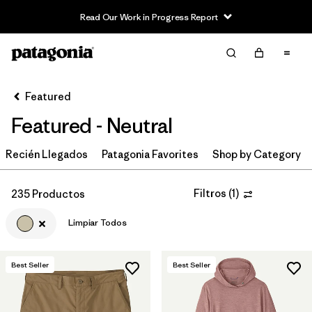
Read Our Work in Progress Report
Filter & Sort
Limpiar Todos
In-Store Pickup
Selecciona una tienda
Featured
Featured - Neutral
Ordenar Por
Recién Llegados
Filtrar por
Patagonia Favorites
Shop by Category
Category
Filtrar por
Price
Filtros
(
1
)
235 Productos
Limpiar Todos
Filtrar por
Size
Filtrar por
Fit
Best Seller
Best Seller
Filtrar por
Color
1