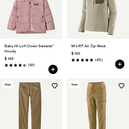
Baby Hi-Loft Down Sweater™
M's R1® Air Zip-Neck
Hoody
$ 145
$ 149
Comentarios
(45
)
Valoración: 4.9 / 5
Comentarios
(91
)
Valoración: 4.4 / 5
New
New