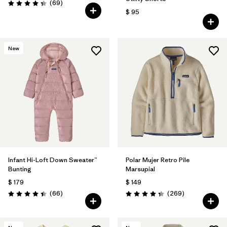
Comentarios
(69
)
Valoración: 4.3 / 5
$ 95
New
Infant Hi-Loft Down Sweater™
Polar Mujer Retro Pile
Bunting
Marsupial
$ 179
$ 149
Comentarios
Comentarios
(66
)
(269
)
Valoración: 4.4 / 5
Valoración: 4.3 / 5