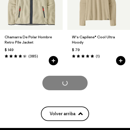
Chamarra De Polar Hombre
W's Capilene® Cool Ultra
Retro Pile Jacket
Hoody
$ 149
$ 79
Comentarios
Comentarios
(385
)
(1
)
Valoración: 4.3 / 5
Valoración: 5.0 / 5
Cargar Más
Volver arriba