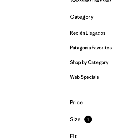
Selecciona una tienda
Filtrar por
Category
Recién Llegados
Patagonia Favorites
Shop by Category
Web Specials
Filtrar por
Price
Filtrar por
Size
1
Filtrar por
Fit