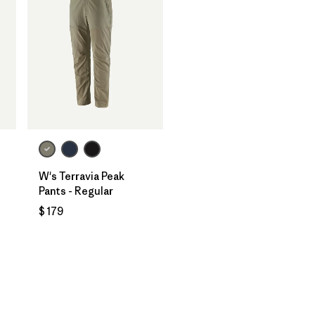
W's Terravia Peak
Pants - Regular
rios
$ 179