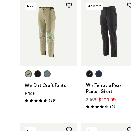
New
40
% Off
W's Dirt Craft Pants
W's Terravia Peak
Pants - Short
$ 149
$ 169
$ 100,99
Comentarios
(29
)
Valoración: 4.8 / 5
Comentar
(2
)
Valoración: 4.5 / 5