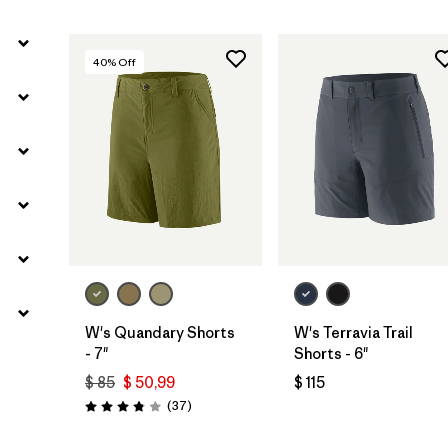
40
% Off
W's Quandary Shorts
W's Terravia Trail
- 7"
Shorts - 6"
$ 85
$ 50,99
$ 115
Comentarios
(37
)
Valoración: 3.9 / 5