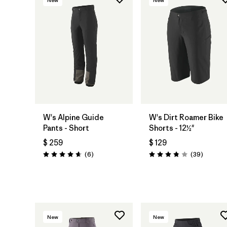
New
New
W's Alpine Guide
W's Dirt Roamer Bike
Pants - Short
Shorts - 12½"
$ 259
$ 129
Comentarios
Comenta
(6
)
(39
)
Valoración: 4.7 / 5
Valoración: 3.8 / 5
New
New