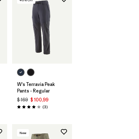
40
% Off
W's Terravia Peak
Pants - Regular
rios
$ 169
$ 100,99
Comentarios
(3
)
Valoración: 4.0 / 5
New