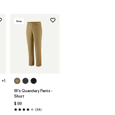
New
+1
W's Quandary Pants -
Short
$ 99
rios
Comentarios
(34
)
Valoración: 4.0 / 5