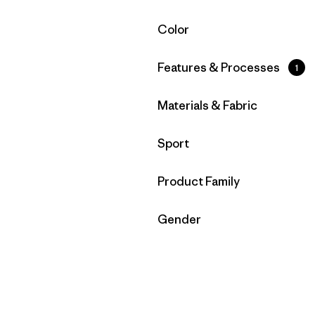
Filtrar por
Color
Filtrar por
Features & Processes
1
Filtrar por
Materials & Fabric
Filtrar por
Sport
Filtrar por
Product Family
Filtrar por
Gender