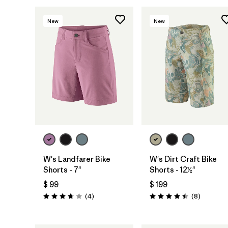
New
New
W's Landfarer Bike
W's Dirt Craft Bike
Shorts - 7"
Shorts - 12½"
$ 99
$ 199
Comentarios
Comentar
(4
)
(8
)
Valoración: 3.8 / 5
Valoración: 4.5 / 5