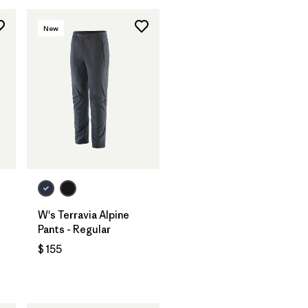
New
W's Terravia Alpine
Pants - Regular
$ 155
ios