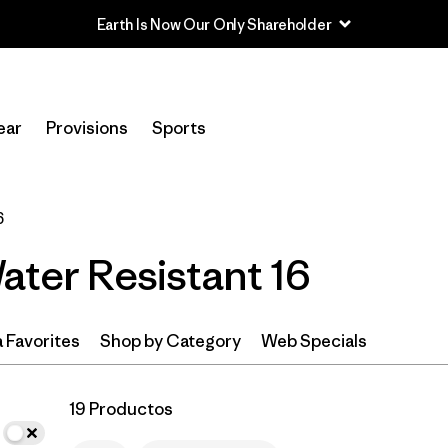
Earth Is Now Our Only Shareholder
In-Store Pickup
Selecciona una tienda
ear
Provisions
Sports
Filtrar por
Category
6
Filtrar por
Price
ater Resistant 16
Filtrar por
Size
1
Filtrar por
Fit
 Favorites
Shop by Category
Web Specials
Filtrar por
Color
19 Productos
Filtrar por
Features & Processes
1