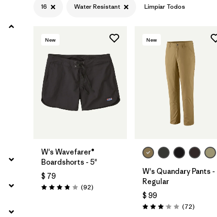
16
Water Resistant
Limpiar Todos
Filtrar por
Materials & Fabric
New
New
Filtrar por
Sport
Filtrar por
Product Family
Filtrar por
Gender
W's Wavefarer®
Boardshorts - 5"
W's Quandary Pants -
$ 79
Regular
Comentarios
(92
)
Valoración: 3.8 / 5
$ 99
Comenta
(72
)
Valoración: 3.1 / 5