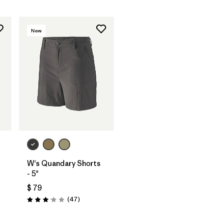
New
W's Quandary Shorts
- 5"
$ 79
Comentarios
(47
)
Valoración: 3.0 / 5