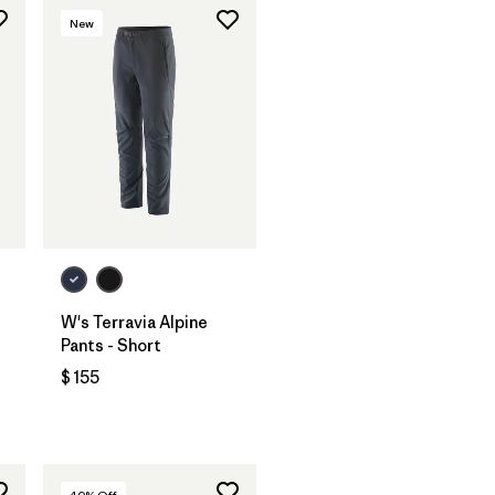
New
W's Terravia Alpine
Pants - Short
$ 155
ios