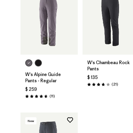
W's Chambeau Rock
Pants
W's Alpine Guide
$ 135
Pants - Regular
Comenta
(21
)
Valoración: 3.8 / 5
$ 259
Comentarios
(11
)
Valoración: 4.6 / 5
New