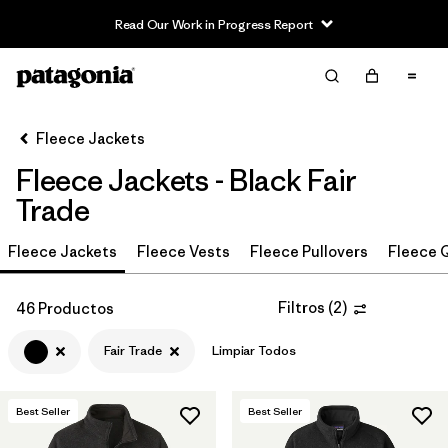
Read Our Work in Progress Report
Filter & Sort
Limpiar Todos
In-Store Pickup
Selecciona una tienda
Fleece Jackets
Fleece Jackets - Black Fair
Ordenar Por
Trade
Filtrar por
Category
Fleece Jackets
Fleece Vests
Fleece Pullovers
Fleece Q
Filtrar por
Price
Filtros
(
2
)
46 Productos
Filtrar por
Size
Fair Trade
Limpiar Todos
Filtrar por
Fit
Best Seller
Best Seller
Filtrar por
Color
1