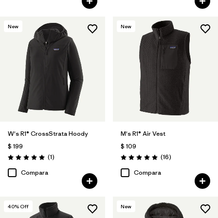
New
New
W's R1® CrossStrata Hoody
M's R1® Air Vest
$ 199
$ 109
Comentarios
Comentarios
(1
)
(16
)
Valoración: 5.0 / 5
Valoración: 5.0 / 5
Compara
Compara
40
% Off
New