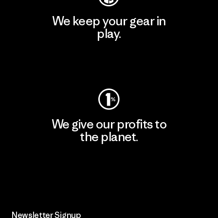
We keep your gear in
play.
Visit Worn Wear
We give our profits to
the planet.
Read Our Commitment
Newsletter Signup