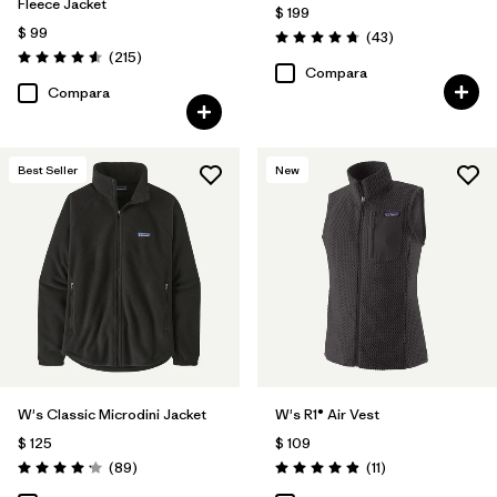
Fleece Jacket
$ 199
$ 99
Comentarios
(43
)
Valoración: 4.7 / 5
Comentarios
(215
)
Valoración: 4.6 / 5
Compara
Compara
Best Seller
New
W's Classic Microdini Jacket
W's R1® Air Vest
$ 125
$ 109
Comentarios
Comentarios
(89
)
(11
)
Valoración: 4.1 / 5
Valoración: 4.9 / 5