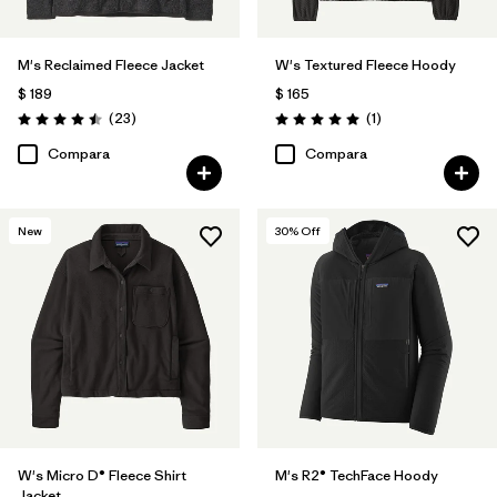
M's Reclaimed Fleece Jacket
W's Textured Fleece Hoody
$ 189
$ 165
Comentarios
Comentarios
(23
)
(1
)
Valoración: 4.5 / 5
Valoración: 5.0 / 5
Compara
Compara
New
30
% Off
W's Micro D® Fleece Shirt
M's R2® TechFace Hoody
Jacket