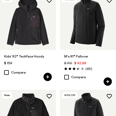
Kids' R2® TechFace Hoody
M's R1® Pullover
$ 159
$ 155
$ 92,99
Comentarios
(45
)
Valoración: 3.4 / 5
Compara
Compara
New
40
% Off