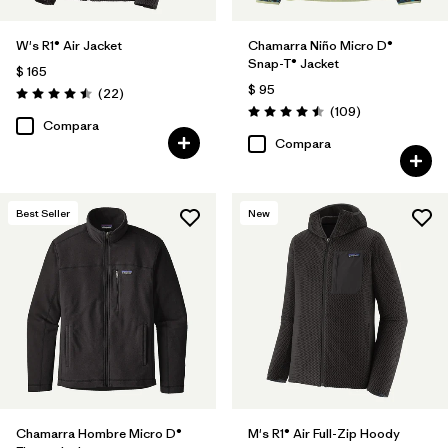
W's R1® Air Jacket
Chamarra Niño Micro D®
Snap-T® Jacket
$ 165
$ 95
Comentarios
(22
)
Valoración: 4.5 / 5
Comentarios
(109
)
Valoración: 4.5 / 5
Compara
Compara
Best Seller
New
Chamarra Hombre Micro D®
M's R1® Air Full-Zip Hoody