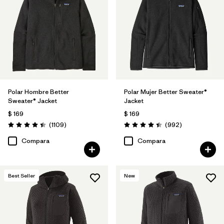
Filtrar por
Features & Processes
1
Filtrar por
Materials & Fabric
Filtrar por
Sport
Polar Hombre Better
Polar Mujer Better Sweater®
Filtrar por
Product Family
Sweater® Jacket
Jacket
$ 169
$ 169
Filtrar por
Gender
Comentarios
Comentarios
(1109
)
(992
)
Valoración: 4.4 / 5
Valoración: 4.4 / 5
Compara
Compara
Filtrar por
Kids
Best Seller
New