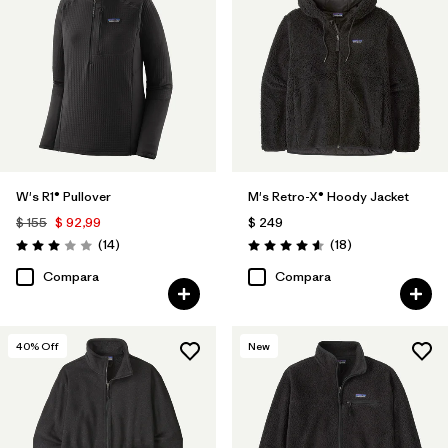
W's R1® Pullover
M's Retro-X® Hoody Jacket
$ 155
$ 92,99
$ 249
Comentarios
Comentarios
(14
)
(18
)
Valoración: 3.0 / 5
Valoración: 4.6 / 5
Compara
Compara
40
% Off
New