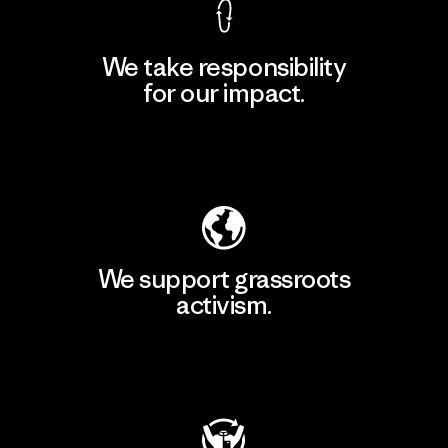
We take responsibility
for our impact.
Explore Our Footprint
We support grassroots
activism.
Visit Patagonia Action Works