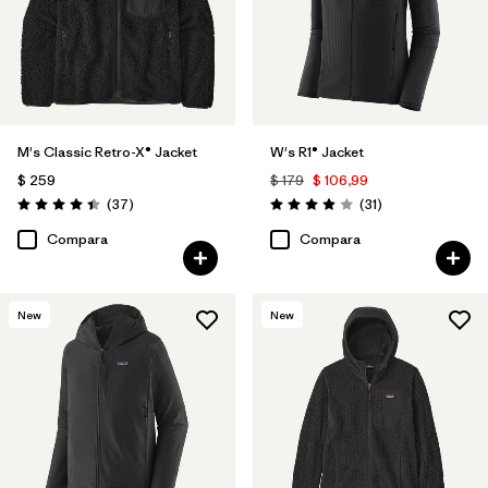
M's Classic Retro-X® Jacket
W's R1® Jacket
$ 259
$ 179
$ 106,99
Comentarios
Comentarios
(37
)
(31
)
Valoración: 4.4 / 5
Valoración: 3.9 / 5
Compara
Compara
New
New