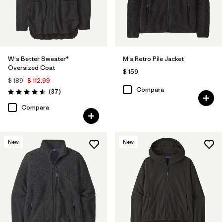
W's Better Sweater®
M's Retro Pile Jacket
Oversized Coat
$ 159
$ 189
$ 112,99
Compara
Comentarios
(37
)
Valoración: 4.6 / 5
Compara
New
New