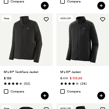
Compara
Compara
New
40
% Off
M's R1® TechFace Jacket
M's R1® Jacket
$ 199
$ 179
$ 106,99
Comentarios
Comentarios
(52
)
(24
)
Valoración: 4.3 / 5
Valoración: 4.3 / 5
Compara
Compara
New
40
% Off