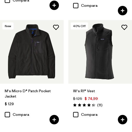
Compara
Compara
New
40
% Off
M's Micro D® Patch Pocket
W's R1® Vest
Jacket
$ 125
$ 74,99
$ 129
Comentarios
(11
)
Valoración: 4.4 / 5
Compara
Compara