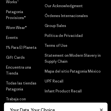
Works™
Our Acknowledgment
Patagonia
Órdenes Internacionales
Provisions®
Group Sales
Worn Wear®
Política de Privacidad
Events
Terms of Use
1% Para El Planeta
Statement on Modern Slavery in
Gift Cards
Supply Chain
Encuentra una
Mapa del sitio Patagonia México
Tienda
UPF Recall
Todas las tiendas
Patagonia
Infant Product Recall
Trabaja con
Nosotros
Your Data, Your Choice