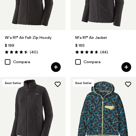
W's R1® Air Full-Zip Hoody
M's R1® Air Jacket
$ 199
$ 165
Comentarios
Comentarios
(40
)
(44
)
Valoración: 4.5 / 5
Valoración: 4.7 / 5
Compara
Compara
Best Seller
Best Seller