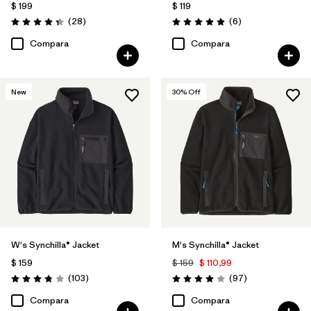
$ 199
$ 119
Comentarios
Comentarios
(28
)
(6
)
Valoración: 4.3 / 5
Valoración: 5.0 / 5
Compara
Compara
New
30
% Off
W's Synchilla® Jacket
M's Synchilla® Jacket
$ 159
$ 159
$ 110,99
Comentarios
Comentarios
(103
)
(97
)
Valoración: 3.9 / 5
Valoración: 4.0 / 5
Compara
Compara