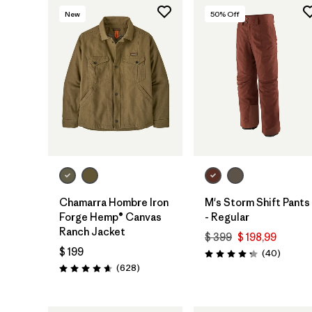
New
50
% Off
Chamarra Hombre Iron
M's Storm Shift Pants
Forge Hemp® Canvas
- Regular
Ranch Jacket
$ 399
$ 198,99
$ 199
Comenta
(40
)
Valoración: 4.3 / 5
Comentarios
(628
)
Valoración: 4.7 / 5