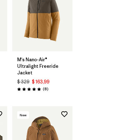
M's Nano-Air®
Ultralight Freeride
Jacket
$ 329
$ 163,99
arios
Comentarios
(8
)
Valoración: 5.0 / 5
New