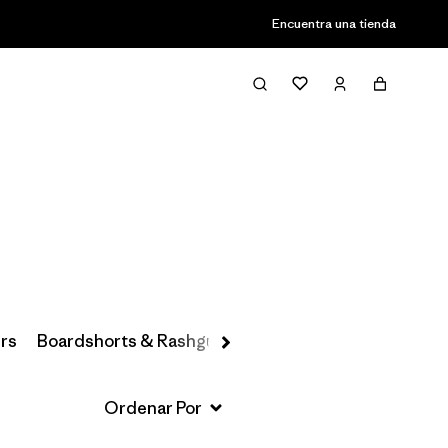
Encuentra una tienda
Filter & Sort
rs
Boardshorts & Rashguards
Hats & Accessories