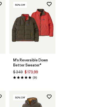
50
% Off
M's Reversible Down
Better Sweater®
$ 349
$ 173,99
rios
Comentarios
(9
)
Valoración: 4.9 / 5
50
% Off