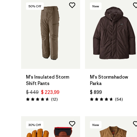
50
% Off
New
M's Insulated Storm
M's Stormshadow
Shift Pants
Parka
$ 449
$ 223,99
$ 899
Comentarios
Comenta
(12
)
(54
)
Valoración: 4.6 / 5
Valoración: 4.7 / 5
30
% Off
New