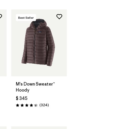
Best Seller
M's Down Sweater™
Hoody
$ 345
Comentarios
(324
)
Valoración: 4.4 / 5
arios