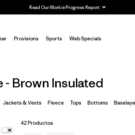
Read Our Work in Progress Report
In-Store Pickup
Selecciona una tienda
ear
Provisions
Sports
Web Specials
Filtrar por
Category
Filtrar por
Price
 - Brown Insulated
Filtrar por
Size
Filtrar por
Fit
Jackets & Vests
Fleece
Tops
Bottoms
Baselaye
Filtrar por
Color
1
42 Productos
Filtrar por
Features
1