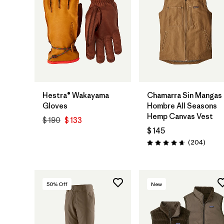
Hestra® Wakayama
Chamarra Sin Mangas
Gloves
Hombre All Seasons
Hemp Canvas Vest
$ 190
$ 133
$ 145
Coment
(204
)
Valoración: 4.7 / 5
50
% Off
New