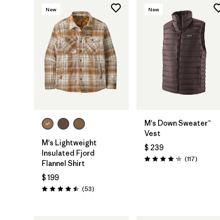
New
New
M's Down Sweater™
Vest
M's Lightweight
$ 239
Insulated Fjord
Comenta
(117
)
Valoración: 4.2 / 5
Flannel Shirt
$ 199
Comentarios
(53
)
Valoración: 4.5 / 5