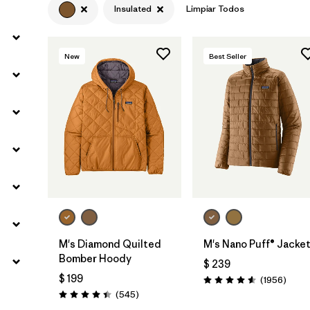
Insulated
Limpiar Todos
Filtrar por
Materials & Fabric
New
Best Seller
M's Diamond Quilted
M's Nano Puff® Jacke
Bomber Hoody
$ 239
$ 199
Comen
(1956
)
Valoración: 4.6 / 5
Comentarios
(545
)
Valoración: 4.4 / 5