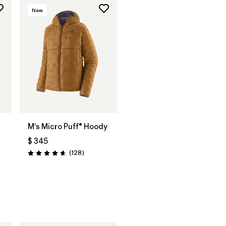
New
M's Micro Puff® Hoody
$ 345
Comentarios
(128
)
Valoración: 4.6 / 5
rios