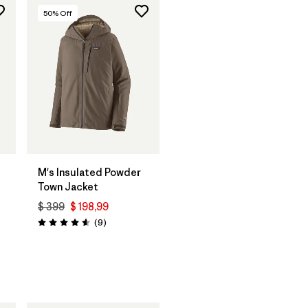
50
% Off
M's Insulated Powder
Town Jacket
$ 399
$ 198,99
rios
Comentarios
(9
)
Valoración: 4.6 / 5