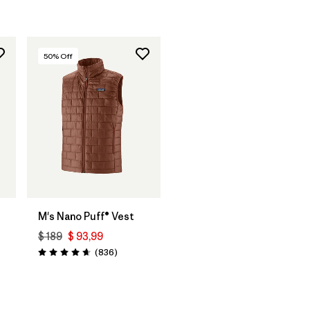
50
% Off
M's Nano Puff® Vest
$ 189
$ 93,99
t
Comentarios
(836
)
Valoración: 4.7 / 5
tarios