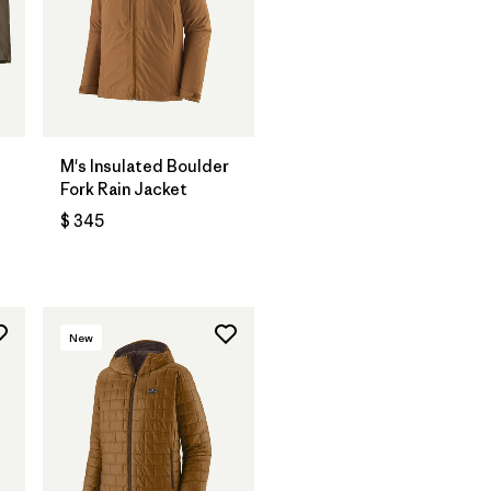
M's Insulated Boulder
Fork Rain Jacket
$ 345
ios
New