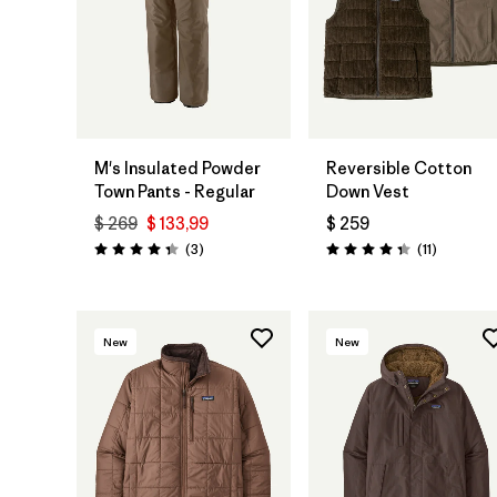
M's Insulated Powder
Reversible Cotton
Town Pants - Regular
Down Vest
$ 269
$ 133,99
$ 259
Comentarios
Comentar
(3
)
(11
)
Valoración: 4.3 / 5
Valoración: 4.4 / 5
New
New