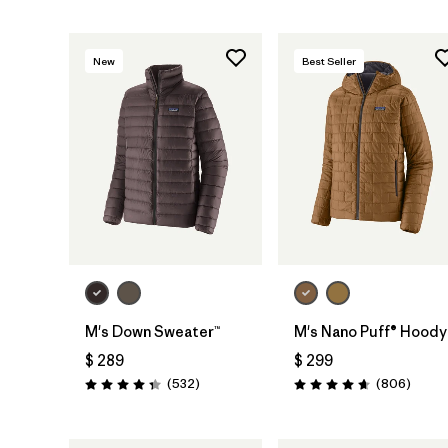
New
Best Seller
M's Down Sweater™
M's Nano Puff® Hoody
$ 289
$ 299
Comentarios
Coment
(532
)
(806
)
Valoración: 4.4 / 5
Valoración: 4.6 / 5