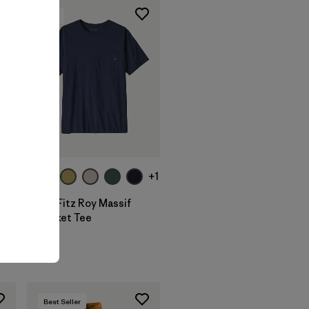
New
+1
M's Fitz Roy Massif
Pocket Tee
$ 55
Best Seller