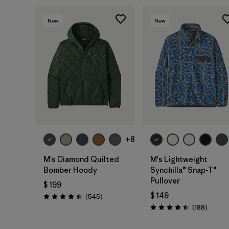
New
New
+8
M's Diamond Quilted
M's Lightweight
Bomber Hoody
Synchilla® Snap-T®
Pullover
$ 199
$ 149
Comentarios
(545
)
Valoración: 4.4 / 5
Coment
(188
)
Valoración: 4.5 / 5