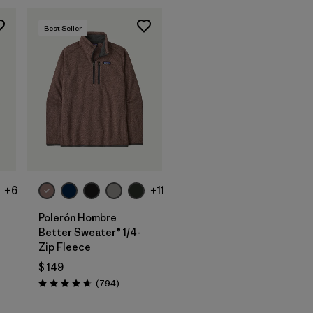
Best Seller
+6
+11
Polerón Hombre
Better Sweater® 1/4-
Zip Fleece
$ 149
arios
Comentarios
(794
)
Valoración: 4.7 / 5