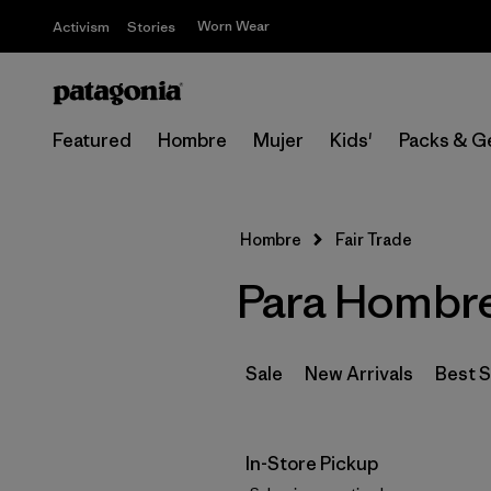
Worn Wear
Activism
Stories
Featured
Hombre
Mujer
Kids'
Packs & G
Hombre
Fair Trade
Para Hombre 
Sale
New Arrivals
Best S
In-Store Pickup