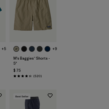
+5
+9
M's Baggies™ Shorts -
5"
$ 75
arios
Comentarios
(520
)
Valoración: 4.4 / 5
Best Seller