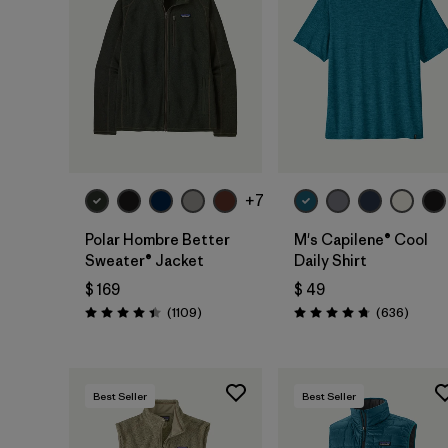
+7
Polar Hombre Better
M's Capilene® Cool
Sweater® Jacket
Daily Shirt
$ 169
$ 49
Comentarios
Coment
(1109
)
(636
)
Valoración: 4.4 / 5
Valoración: 4.7 / 5
Best Seller
Best Seller