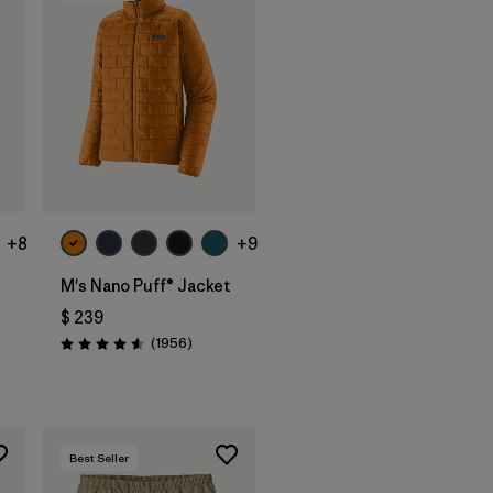
+8
+9
M's Nano Puff® Jacket
$ 239
Comentarios
(1956
)
Valoración: 4.6 / 5
arios
Best Seller