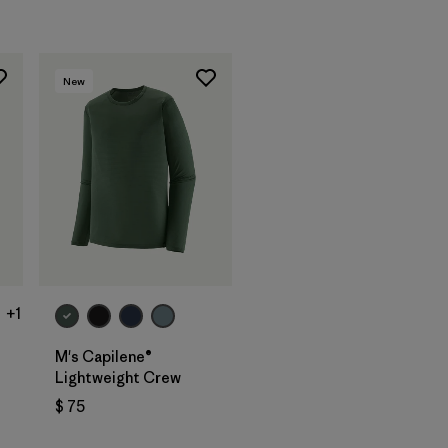
New
+1
M's Capilene®
Lightweight Crew
$ 75
rios