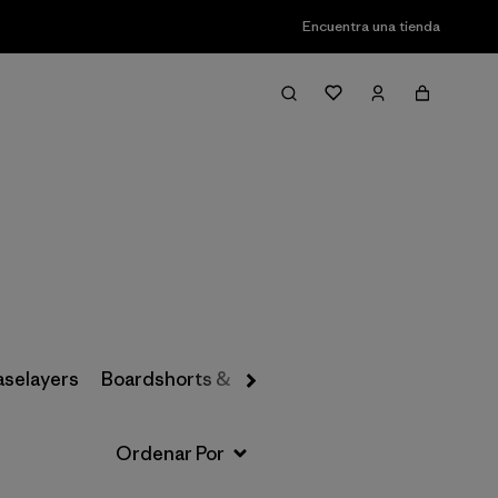
Encuentra una tienda
Filter & Sort
aselayers
Boardshorts & Rashguards
Hats & Accesso