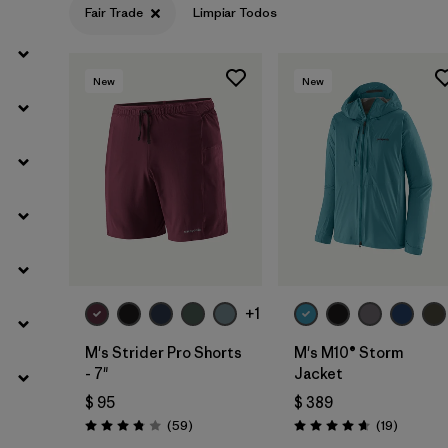
Fair Trade
Limpiar Todos
Filtrar por
Materials & Fabric
New
New
+1
M's Strider Pro Shorts
M's M10® Storm
- 7"
Jacket
$ 95
$ 389
Comentarios
Comenta
(59
)
(19
)
Valoración: 3.8 / 5
Valoración: 4.7 / 5