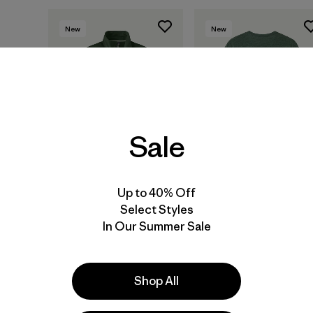
New
New
Sale
Up to 40% Off
Select Styles
M's Micro D® Patch
M's Capilene® Cool
In Our Summer Sale
Pocket Jacket
Daily Shirt - P-6
Cosmos
$ 129
$ 59
Shop All