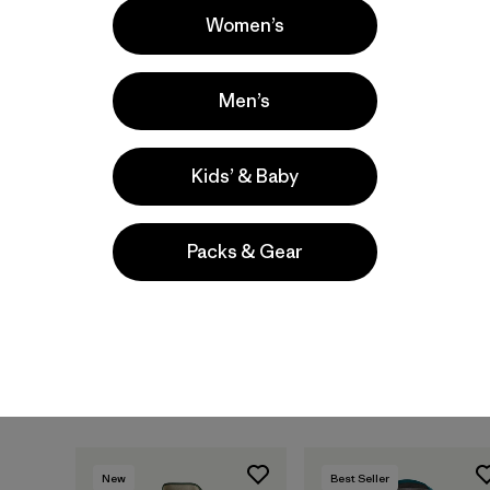
Women’s
New
New
Men’s
Kids’ & Baby
Packs & Gear
M's R1® Ultralight 1/2-
M's Long-Sleeved Fitz
Zip
Roy Foothills T-Shirt
$ 139
$ 59
New
Best Seller