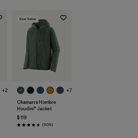
Best Seller
+2
+7
Chamarra Hombre
Houdini® Jacket
$ 119
rios
Comentarios
(505
)
Valoración: 4.5 / 5