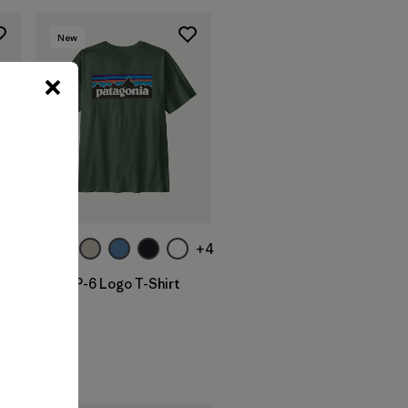
New
+4
M's P-6 Logo T-Shirt
$ 49