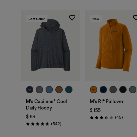
Best Seller
New
M's Capilene® Cool
M's R1® Pullover
Daily Hoody
$ 155
$ 69
Comenta
(45
)
Valoración: 3.4 / 5
Comentarios
(542
)
Valoración: 4.8 / 5