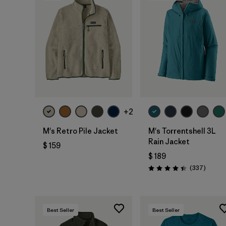
+2
M's Retro Pile Jacket
M's Torrentshell 3L
Rain Jacket
$ 159
$ 189
Coment
(337
)
Valoración: 4.4 / 5
Best Seller
Best Seller