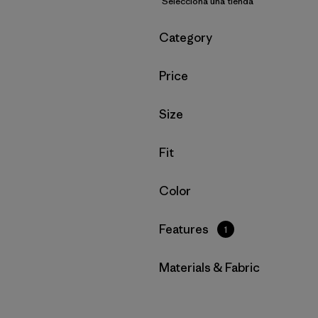
Selecciona una tienda
Filtrar por
Category
Filtrar por
Price
Filtrar por
Size
Filtrar por
Fit
Filtrar por
Color
Filtrar por
Features
1
Filtrar por
Materials & Fabric