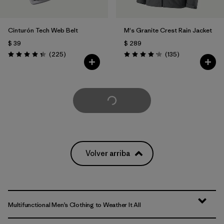
Cinturón Tech Web Belt
M's Granite Crest Rain Jacket
$ 39
$ 289
Comentarios
Comentarios
(225
)
(135
)
Valoración: 4.3 / 5
Valoración: 4.2 / 5
Cargar Más
Volver arriba
Multifunctional Men’s Clothing to Weather It All