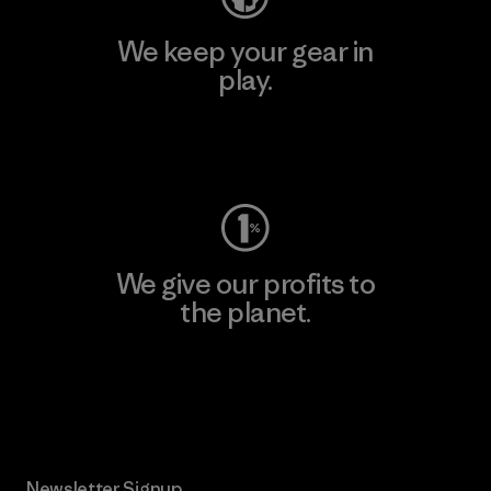
We keep your gear in
play.
Visit Worn Wear
We give our profits to
the planet.
Read Our Commitment
Newsletter Signup