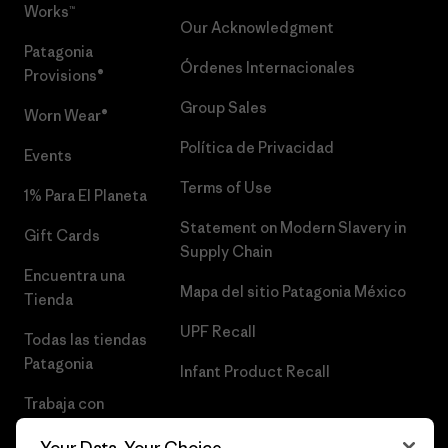
Works™
Our Acknowledgment
Patagonia
Órdenes Internacionales
Provisions®
Group Sales
Worn Wear®
Política de Privacidad
Events
Terms of Use
1% Para El Planeta
Statement on Modern Slavery in
Gift Cards
Supply Chain
Encuentra una
Mapa del sitio Patagonia México
Tienda
UPF Recall
Todas las tiendas
Patagonia
Infant Product Recall
Trabaja con
Nosotros