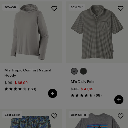
30
% Off
30
% Off
M's Tropic Comfort Natural
Hoody
M's Daily Polo
$ 99
$ 68,99
Comentarios
(163
)
$ 69
$ 47,99
Valoración: 3.9 / 5
Comentarios
(68
)
Valoración: 4.5 / 5
Best Seller
Best Seller