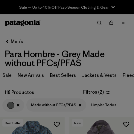
Sale — Up to 40% Off Past-Season Clothing & Gear
Filter & Sort
Limpiar Todos
In-Store Pickup
Selecciona una tienda
Men's
Para Hombre - Grey Made
Ordenar Por
without PFCs/PFAS
Filtrar por
Category
Sale
New Arrivals
Best Sellers
Jackets & Vests
Flee
Filtrar por
Price
Filtros
(
2
)
118 Productos
Filtrar por
Size
Made without PFCs/PFAS
Limpiar Todos
Filtrar por
Fit
Best Seller
New
Filtrar por
Color
1