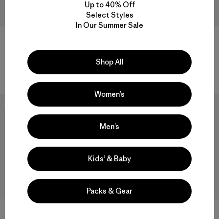
Up to 40% Off
Select Styles
In Our Summer Sale
M's Daily Sweatpants
M's Lightweight Insulated
Fjord Flannel Shirt
$ 125
$ 86,99
$ 199
$ 98,99
Shop All
Comentarios
(35
)
Valoración: 4.4 / 5
Comentarios
(53
)
Valoración: 4.5 / 5
Women’s
Best Seller
New
Men’s
Kids’ & Baby
Packs & Gear
M's Micro Puff® Hoody