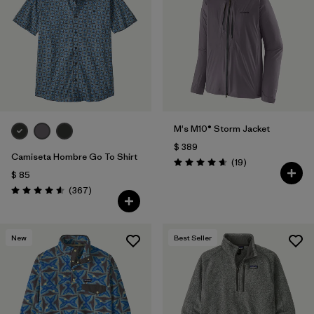
Filtrar por
Features
1
Filtrar por
Materials & Fabric
M's M10® Storm Jacket
$ 389
Camiseta Hombre Go To Shirt
Comentarios
(19
)
Valoración: 4.7 / 5
$ 85
Comentarios
(367
)
Valoración: 4.6 / 5
New
Best Seller