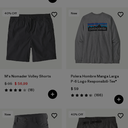
40
% Off
New
M's Nomader Volley Shorts
Polera Hombre Manga Larga
P-6 Logo Responsibili-Tee®
$ 95
$ 56,99
$ 59
Comentarios
(18
)
Valoración: 4.0 / 5
Comentarios
(166
)
Valoración: 4.4 / 5
New
40
% Off