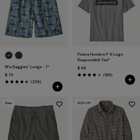
Polera Hombre P-6 Logo
Responsibili-Tee®
M's Baggies™ Longs - 7"
$ 49
Comentarios
$ 75
(189
)
Valoración: 4.0 / 5
Comentarios
(259
)
Valoración: 4.4 / 5
New
50
% Off