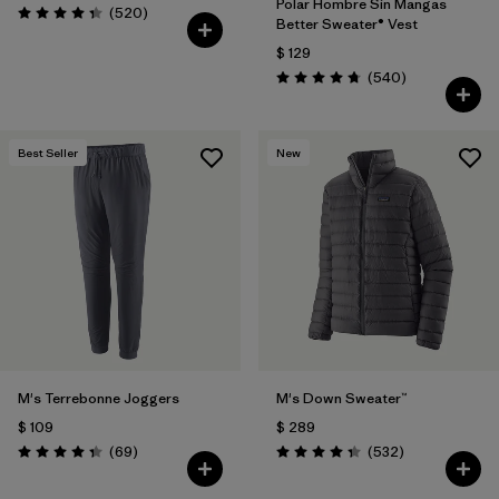
Polar Hombre Sin Mangas
Comentarios
(520
)
Valoración: 4.4 / 5
Better Sweater® Vest
$ 129
Comentarios
(540
)
Valoración: 4.8 / 5
Best Seller
New
M's Terrebonne Joggers
M's Down Sweater™
$ 109
$ 289
Comentarios
Comentarios
(69
)
(532
)
Valoración: 4.3 / 5
Valoración: 4.4 / 5