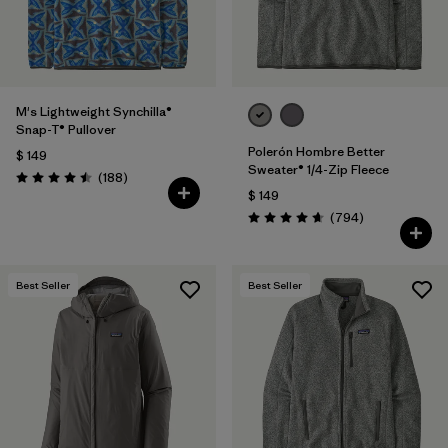
M's Lightweight Synchilla®
Snap-T® Pullover
Polerón Hombre Better
$ 149
Sweater® 1/4-Zip Fleece
Comentarios
(188
)
Valoración: 4.5 / 5
$ 149
Comentarios
(794
)
Valoración: 4.7 / 5
Best Seller
Best Seller