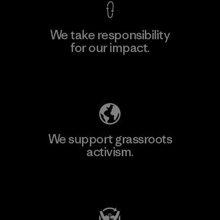
We take responsibility
for our impact.
Explore Our Footprint
We support grassroots
activism.
Visit Patagonia Action Works