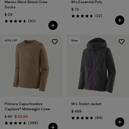
Merino Wool-Blend Crew
M's Essential Polo
Socks
$ 75
$ 29
Comentarios
(32
)
Valoración: 4.6 / 5
Comentarios
(92
)
Valoración: 4.6 / 5
40
% Off
New
Primera Capa Hombre
M's Triolet Jacket
Capilene® Midweight Crew
$ 469
$ 89
$ 52,99
Comentarios
(64
)
Valoración: 4.7 / 5
Comentarios
(256
)
Valoración: 4.6 / 5