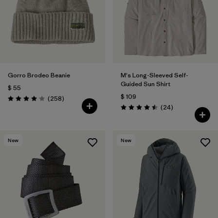
Gorro Brodeo Beanie
M's Long-Sleeved Self-
Guided Sun Shirt
$ 55
$ 109
Comentarios
(258
)
Valoración: 4.1 / 5
Comentarios
(24
)
Valoración: 4.5 / 5
New
New