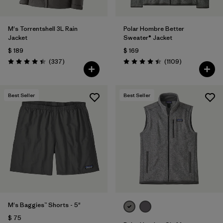
M's Torrentshell 3L Rain
Polar Hombre Better
Jacket
Sweater® Jacket
$ 189
$ 169
Comentarios
Comentarios
(337
)
(1109
)
Valoración: 4.4 / 5
Valoración: 4.4 / 5
Best Seller
Best Seller
M's Baggies™ Shorts - 5"
$ 75