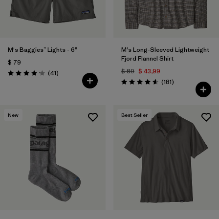
M's Baggies™ Lights - 6"
M's Long-Sleeved Lightweight
Fjord Flannel Shirt
$ 79
$ 89
$ 43,99
Comentarios
(41
)
Valoración: 4.1 / 5
Comentarios
(181
)
Valoración: 4.6 / 5
New
Best Seller