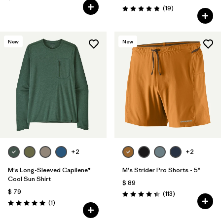
Comentarios
(19
)
Valoración: 4.8 / 5
New
New
+2
+2
M's Long-Sleeved Capilene®
M's Strider Pro Shorts - 5"
Cool Sun Shirt
$ 89
$ 79
Comentarios
(113
)
Valoración: 4.4 / 5
Comentarios
(1
)
Valoración: 5.0 / 5