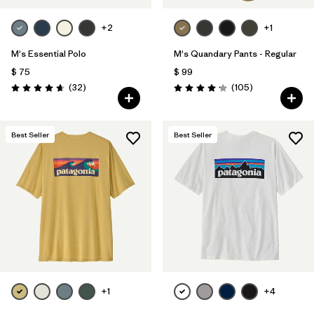
+2
+1
M's Essential Polo
M's Quandary Pants - Regular
$ 75
$ 99
Comentarios
Comentarios
(32
)
(105
)
Valoración: 4.6 / 5
Valoración: 4.2 / 5
Best Seller
Best Seller
+1
+4