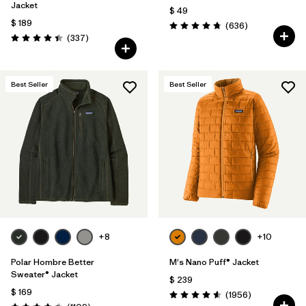
Jacket
$ 49
$ 189
Comentarios
(636
)
Valoración: 4.7 / 5
Comentarios
(337
)
Valoración: 4.4 / 5
Best Seller
Best Seller
+8
+10
Polar Hombre Better
M's Nano Puff® Jacket
Sweater® Jacket
$ 239
$ 169
Comentarios
(1956
)
Valoración: 4.6 / 5