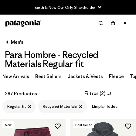
Earth Is Now Our Only Shareholder
Filter & Sort
Limpiar Todos
In-Store Pickup
Selecciona una tienda
Men's
Para Hombre - Recycled
Ordenar Por
Materials Regular fit
Filtrar por
Category
New Arrivals
Best Sellers
Jackets & Vests
Fleece
To
Filtrar por
Price
Filtros
(
2
)
287 Productos
Filtrar por
Size
Regular fit
Recycled Materials
Limpiar Todos
Filtrar por
Fit
1
New
Best Seller
Filtrar por
Color