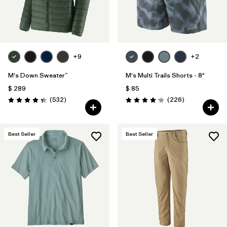
+9
+2
M's Down Sweater™
M's Multi Trails Shorts - 8"
$ 289
$ 85
Comentarios
Comentarios
(532
)
(226
)
Valoración: 4.4 / 5
Valoración: 4.2 / 5
Best Seller
Best Seller