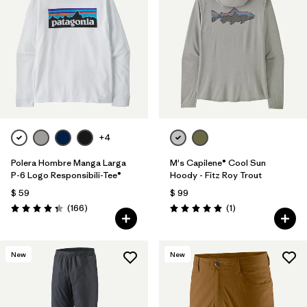
+4
Polera Hombre Manga Larga
M's Capilene® Cool Sun
P-6 Logo Responsibili-Tee®
Hoody - Fitz Roy Trout
$ 59
$ 99
Comentarios
Comentarios
(166
)
(1
)
Valoración: 4.4 / 5
Valoración: 5.0 / 5
New
New