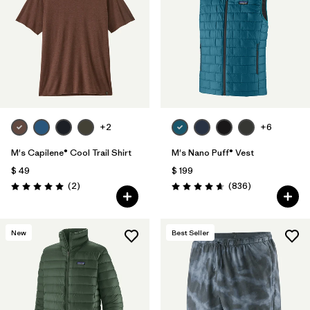
+2
+6
M's Capilene® Cool Trail Shirt
M's Nano Puff® Vest
$ 49
$ 199
Comentarios
Comentarios
(2
)
(836
)
Valoración: 5.0 / 5
Valoración: 4.7 / 5
New
Best Seller