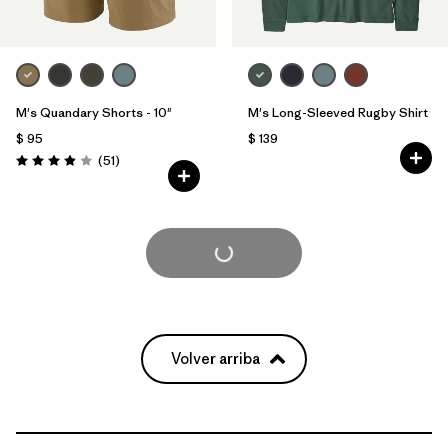
M's Quandary Shorts - 10"
M's Long-Sleeved Rugby Shirt
$ 95
$ 139
Comentarios
(51
)
Valoración: 3.9 / 5
Cargar Más
Volver arriba