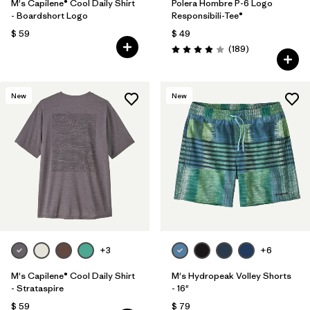
M's Capilene® Cool Daily Shirt
Polera Hombre P-6 Logo
- Boardshort Logo
Responsibili-Tee®
$ 59
$ 49
Comentarios
(189
)
Valoración: 4.0 / 5
New
New
+3
+6
M's Capilene® Cool Daily Shirt
M's Hydropeak Volley Shorts
- Strataspire
- 16"
$ 59
$ 79