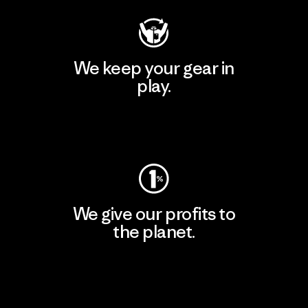
We keep your gear in
play.
Visit Worn Wear
We give our profits to
the planet.
Read Our Commitment