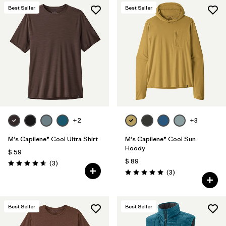
Best Seller
Best Seller
+2
+3
M's Capilene® Cool Ultra Shirt
M's Capilene® Cool Sun
Hoody
$ 59
$ 89
Comentarios
(3
)
Valoración: 4.7 / 5
Comentarios
(3
)
Valoración: 5.0 / 5
Best Seller
Best Seller