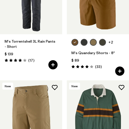
M's Torrentshell 3L Rain Pants
+2
- Short
M's Quandary Shorts - 8"
$ 139
Comentarios
(17
)
$ 89
Valoración: 4.1 / 5
Comentarios
(33
)
Valoración: 4.0 / 5
New
New