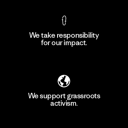
We take responsibility
for our impact.
Explore Our Footprint
We support grassroots
activism.
Visit Patagonia Action Works