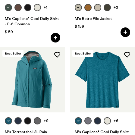
+1
+3
M's Capilene® Cool Daily Shirt
M's Retro Pile Jacket
- P-6 Cosmos
$ 159
$ 59
Best Seller
Best Seller
+9
+6
M's Torrentshell 3L Rain
M's Capilene® Cool Daily Shirt