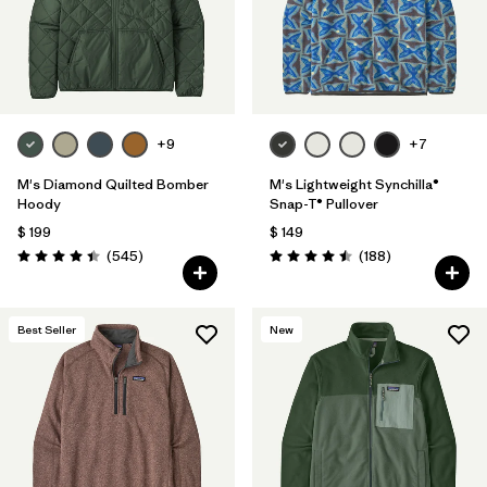
+9
+7
M's Diamond Quilted Bomber
M's Lightweight Synchilla®
Hoody
Snap-T® Pullover
$ 199
$ 149
Comentarios
Comentarios
(545
)
(188
)
Valoración: 4.4 / 5
Valoración: 4.5 / 5
Best Seller
New