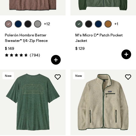
+12
+1
Polerón Hombre Better
M's Micro D® Patch Pocket
Sweater® 1/4-Zip Fleece
Jacket
$ 149
$ 129
Comentarios
(794
)
Valoración: 4.7 / 5
New
New