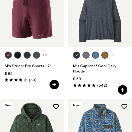
Filtrar por
Features
Filtrar por
Materials & Fabric
1
+2
+1
M's Strider Pro Shorts - 7"
M's Capilene® Cool Daily
Hoody
$ 95
$ 69
Comentarios
(59
)
Valoración: 3.8 / 5
Comentarios
(542
)
Valoración: 4.8 / 5
New
New