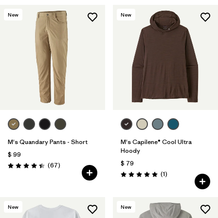
New
New
M's Quandary Pants - Short
M's Capilene® Cool Ultra
Hoody
$ 99
$ 79
Comentarios
(67
)
Valoración: 4.4 / 5
Comentarios
(1
)
Valoración: 5.0 / 5
New
New