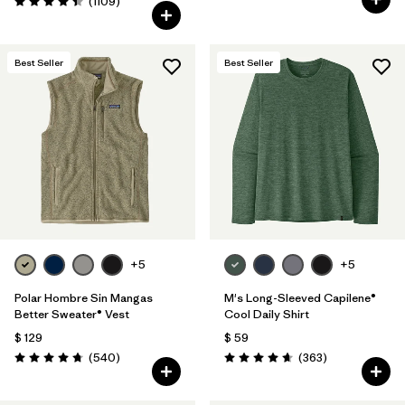
Comentarios
(1109
)
Valoración: 4.4 / 5
Best Seller
Best Seller
+5
+5
Polar Hombre Sin Mangas
M's Long-Sleeved Capilene®
Better Sweater® Vest
Cool Daily Shirt
$ 129
$ 59
Comentarios
Comentarios
(540
)
(363
)
Valoración: 4.8 / 5
Valoración: 4.7 / 5