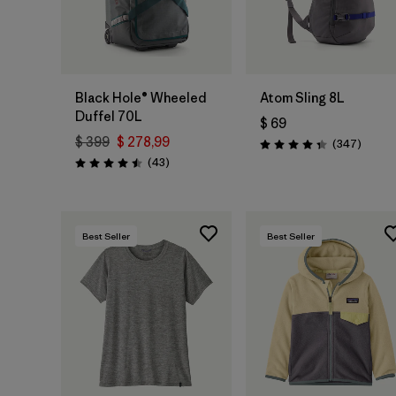
Agregar a la
Agregar a la
Bolsa
Bolsa
Black Hole® Wheeled
Atom Sling 8L
Duffel 70L
$ 69
$ 399
$ 278,99
Coment
(347
)
Valoración: 4.3 / 5
Comentarios
(43
)
Valoración: 4.5 / 5
Best Seller
Best Seller