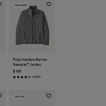
Best Seller
Polar Hombre Better
Sweater® Jacket
$ 169
ios
Comentarios
(1109
)
Valoración: 4.4 / 5
30
% Off