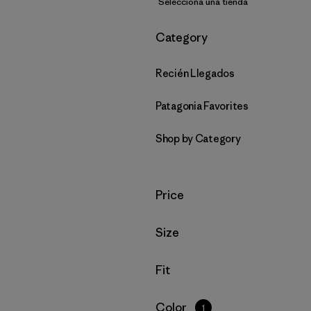
Selecciona una tienda
Filtrar por
Category
Recién Llegados
Patagonia Favorites
Shop by Category
Filtrar por
Price
Filtrar por
Size
Filtrar por
Fit
Filtrar por
Color
1