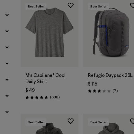
Best Seller
Best Seller
Agregar a la
Bolsa
M's Capilene® Cool
Refugio Daypack 26L
Daily Shirt
$ 115
$ 49
Comentar
(7
)
Valoración: 2.9 / 5
Comentarios
(636
)
Valoración: 4.7 / 5
Best Seller
Best Seller