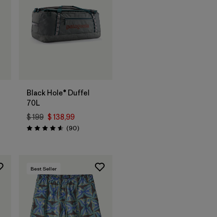
Agregar a la
Bolsa
Black Hole® Duffel
70L
$ 199
$ 138,99
ios
Comentarios
(90
)
Valoración: 4.6 / 5
Best Seller