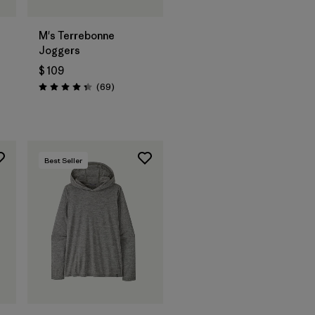
M's Terrebonne
Joggers
$ 109
Comentarios
(69
)
Valoración: 4.3 / 5
arios
Best Seller