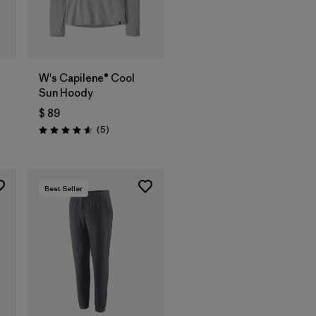
W's Capilene® Cool
Sun Hoody
$ 89
arios
Comentarios
(5
)
Valoración: 4.6 / 5
Best Seller