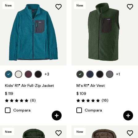
New
New
+3
+1
Kids' R1® Air Full-Zip Jacket
M's R1® Air Vest
$ 119
$ 109
Comentarios
Comentarios
(6
)
(16
)
Valoración: 5.0 / 5
Valoración: 5.0 / 5
Compara
Compara
New
New