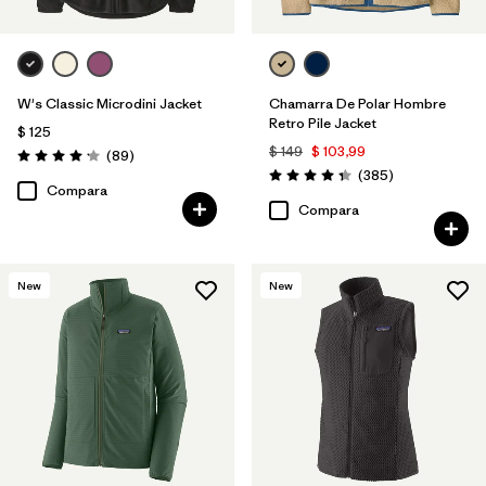
W's Classic Microdini Jacket
Chamarra De Polar Hombre
Retro Pile Jacket
$ 125
$ 149
$ 103,99
Comentarios
(89
)
Valoración: 4.1 / 5
Comentarios
(385
)
Valoración: 4.3 / 5
Compara
Compara
New
New