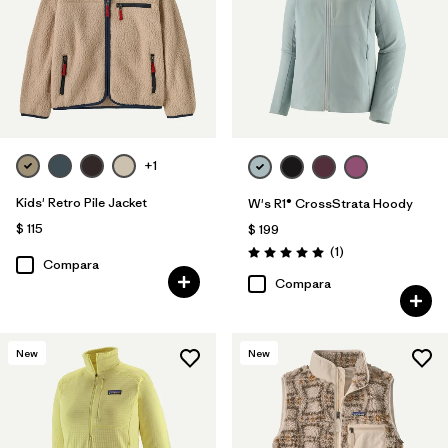
+1
Kids' Retro Pile Jacket
W's R1® CrossStrata Hoody
$ 115
$ 199
Comentarios
(1
)
Valoración: 5.0 / 5
Compara
Compara
New
New