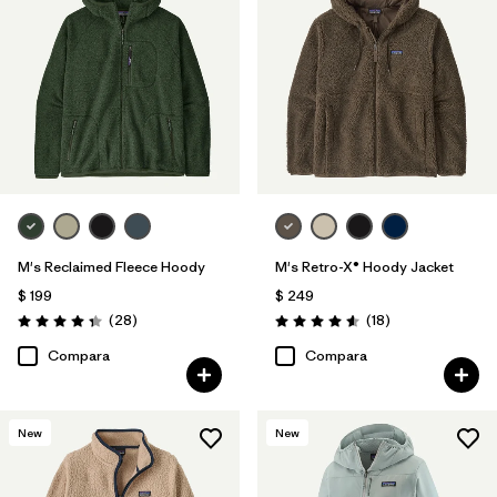
M's Reclaimed Fleece Hoody
M's Retro-X® Hoody Jacket
$ 199
$ 249
Comentarios
Comentarios
(28
)
(18
)
Valoración: 4.3 / 5
Valoración: 4.6 / 5
Compara
Compara
New
New