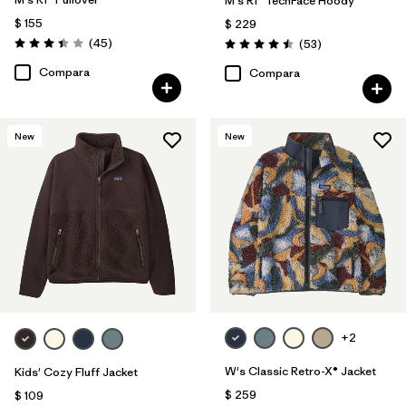
M's R1® TechFace Hoody
$ 155
$ 229
Comentarios
(45
)
Comentarios
(53
)
Valoración: 3.4 / 5
Valoración: 4.5 / 5
Compara
Compara
New
New
+2
W's Classic Retro-X® Jacket
Kids' Cozy Fluff Jacket
$ 259
$ 109