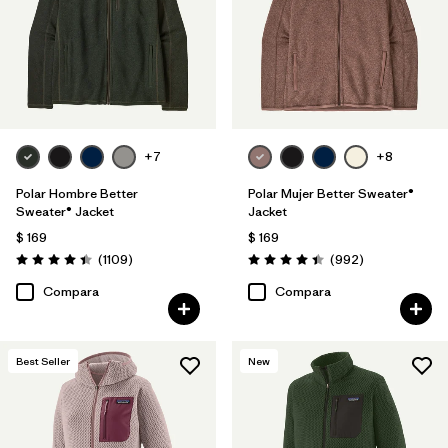
Filtrar por
Features & Processes
Filtrar por
Materials & Fabric
Filtrar por
Sport
+7
+8
Filtrar por
Product Family
Polar Hombre Better
Polar Mujer Better Sweater®
Sweater® Jacket
Jacket
Filtrar por
Gender
$ 169
$ 169
Comentarios
Comentarios
(1109
)
(992
)
Valoración: 4.4 / 5
Valoración: 4.4 / 5
Filtrar por
Kids
Compara
Compara
Best Seller
New