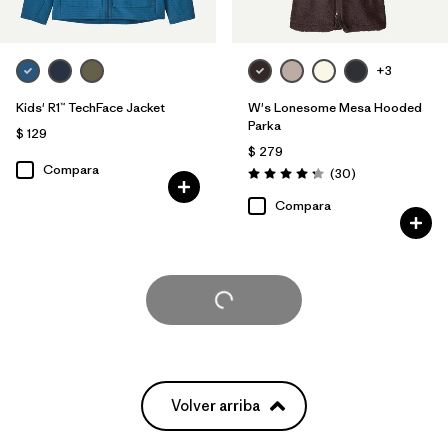
+3
Kids' R1™ TechFace Jacket
W's Lonesome Mesa Hooded
Parka
$ 129
$ 279
Compara
Comentarios
(30
)
Valoración: 4.2 / 5
Compara
Cargar Más
Volver arriba