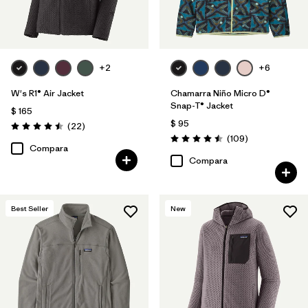
+2
+6
W's R1® Air Jacket
Chamarra Niño Micro D®
Snap-T® Jacket
$ 165
$ 95
Comentarios
(22
)
Valoración: 4.5 / 5
Comentarios
(109
)
Valoración: 4.5 / 5
Compara
Compara
Best Seller
New