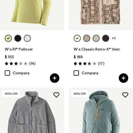
+1
W's R1® Pullover
W's Classic Retro-X® Vest
$ 155
$ 189
Comentarios
Comentarios
(14
)
(17
)
Valoración: 3.0 / 5
Valoración: 3.5 / 5
Compara
Compara
40
% Off
30
% Off