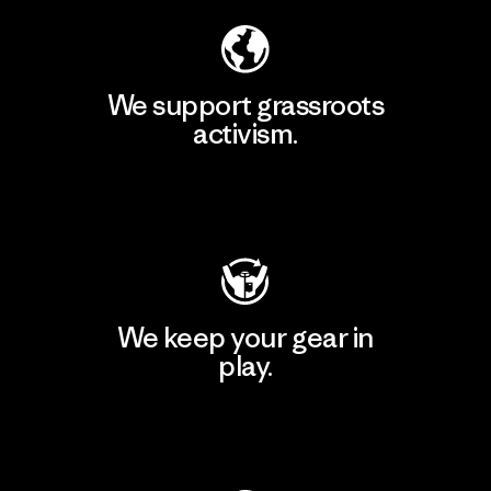
We support grassroots
activism.
Visit Patagonia Action Works
We keep your gear in
play.
Visit Worn Wear