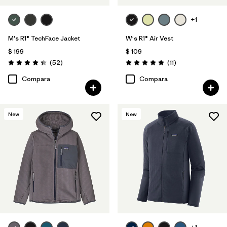
+1
M's R1® TechFace Jacket
W's R1® Air Vest
$ 199
$ 109
Comentarios
Comentarios
(52
)
(11
)
Valoración: 4.3 / 5
Valoración: 4.9 / 5
Compara
Compara
New
New