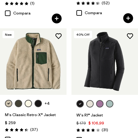
Comentarios
Comentarios
(52
)
(1
)
Valoración: 4.3 / 5
Valoración: 5.0 / 5
Compara
Compara
New
40
% Off
+4
M's Classic Retro-X® Jacket
W's R1® Jacket
$ 259
$ 179
$ 106,99
Comentarios
(37
)
Comentarios
(31
)
Valoración: 4.4 / 5
Valoración: 3.9 / 5