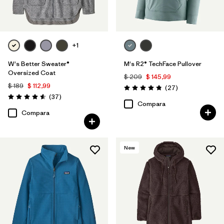
+1
W's Better Sweater®
M's R2® TechFace Pullover
Oversized Coat
$ 209
$ 145,99
$ 189
$ 112,99
Comentarios
(27
)
Valoración: 4.8 / 5
Comentarios
(37
)
Valoración: 4.6 / 5
Compara
Compara
New