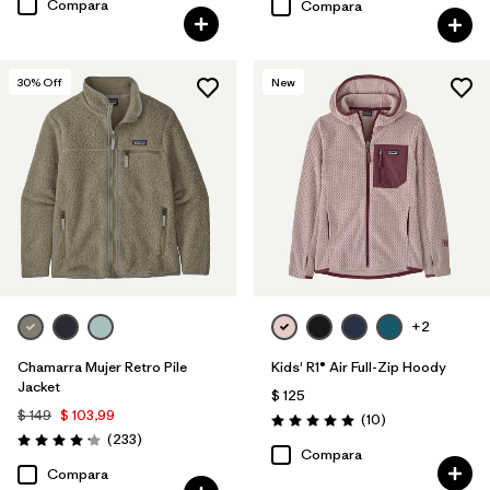
Compara
Compara
30
% Off
New
+2
Chamarra Mujer Retro Pile
Kids' R1® Air Full-Zip Hoody
Jacket
$ 125
$ 149
$ 103,99
Comentarios
(10
)
Valoración: 5.0 / 5
Comentarios
(233
)
Valoración: 4.2 / 5
Compara
Compara