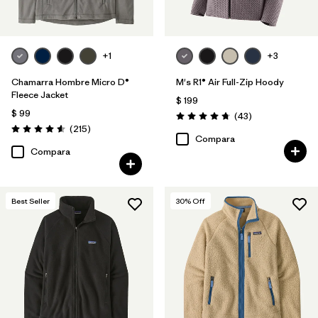
+1
+3
Chamarra Hombre Micro D®
M's R1® Air Full-Zip Hoody
Fleece Jacket
$ 199
$ 99
Comentarios
(43
)
Valoración: 4.7 / 5
Comentarios
(215
)
Valoración: 4.6 / 5
Compara
Compara
Best Seller
30
% Off