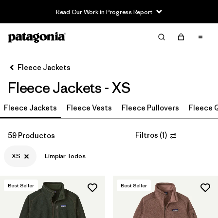
Read Our Work in Progress Report
Filter & Sort
Limpiar Todos
In-Store Pickup
Selecciona una tienda
Fleece Jackets
Fleece Jackets - XS
Ordenar Por
Fleece Jackets
Filtrar por
Fleece Vests
Fleece Pullovers
Fleece Q
Category
Filtrar por
Price
Filtros
(
1
)
59 Productos
XS
Limpiar Todos
Filtrar por
Size
1
Filtrar por
Fit
Best Seller
Best Seller
Filtrar por
Color