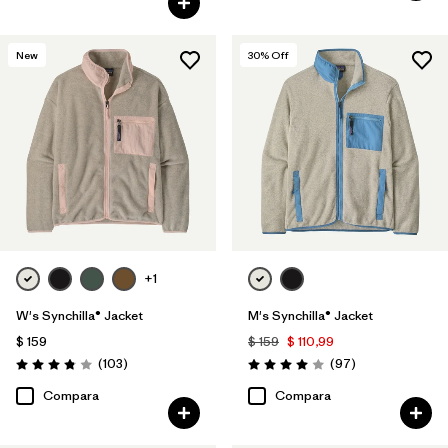
New
30
% Off
+1
W's Synchilla® Jacket
M's Synchilla® Jacket
$ 159
$ 159
$ 110,99
Comentarios
Comentarios
(103
)
(97
)
Valoración: 3.9 / 5
Valoración: 4.0 / 5
Compara
Compara