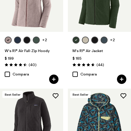
+2
+2
W's R1® Air Full-Zip Hoody
M's R1® Air Jacket
$ 199
$ 165
Comentarios
Comentarios
(40
)
(44
)
Valoración: 4.5 / 5
Valoración: 4.7 / 5
Compara
Compara
Best Seller
Best Seller