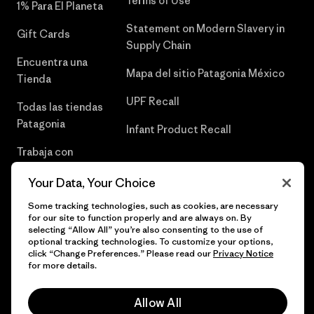
Terms of Use
1% Para El Planeta
Statement on Modern Slavery in
Gift Cards
Supply Chain
Encuentra una
Mapa del sitio Patagonia México
Tienda
UPF Recall
Todas las tiendas
Patagonia
Infant Product Recall
Trabaja con
Nosotros
Your Data, Your Choice
Prensa
Some tracking technologies, such as cookies, are necessary
for our site to function properly and are always on. By
selecting “Allow All” you’re also consenting to the use of
optional tracking technologies. To customize your options,
click “Change Preferences.” Please read our
Privacy Notice
© 2026 Patagonia, Inc. Todos los derechos reservados.
for more details.
Allow All