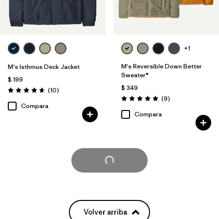
+1
M's Reversible Down Better
M's Isthmus Deck Jacket
Sweater®
$ 199
$ 349
Comentarios
(10
)
Valoración: 4.7 / 5
Comentarios
(9
)
Valoración: 4.9 / 5
Compara
Compara
Cargar Más
Volver arriba