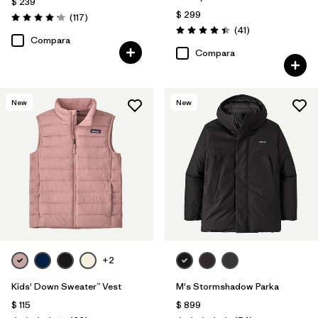
$ 239
$ 299
Comentarios
(117
)
Valoración: 4.2 / 5
Comentarios
(41
)
Valoración: 4.4 / 5
Compara
Compara
New
New
+2
Kids' Down Sweater™ Vest
M's Stormshadow Parka
$ 115
$ 899