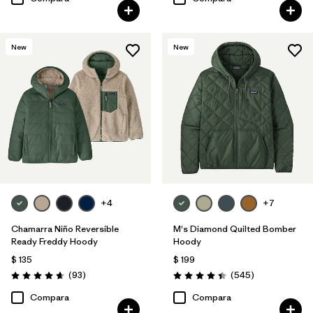
New
New
+4
+7
Chamarra Niño Reversible
M's Diamond Quilted Bomber
Ready Freddy Hoody
Hoody
$ 135
$ 199
Comentarios
Comentarios
(93
)
(545
)
Valoración: 4.7 / 5
Valoración: 4.4 / 5
Compara
Compara