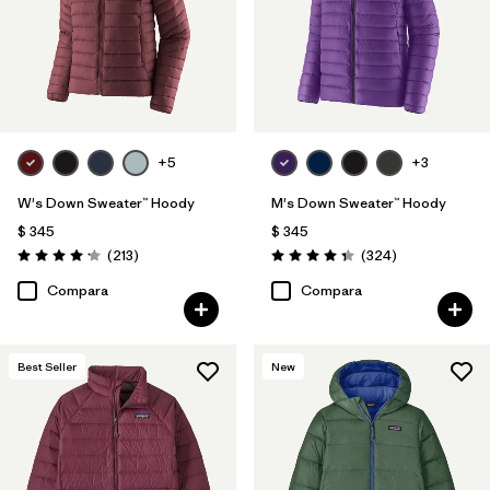
+5
+3
W's Down Sweater™ Hoody
M's Down Sweater™ Hoody
$ 345
$ 345
Comentarios
Comentarios
(213
)
(324
)
Valoración: 4.2 / 5
Valoración: 4.4 / 5
Compara
Compara
Best Seller
New