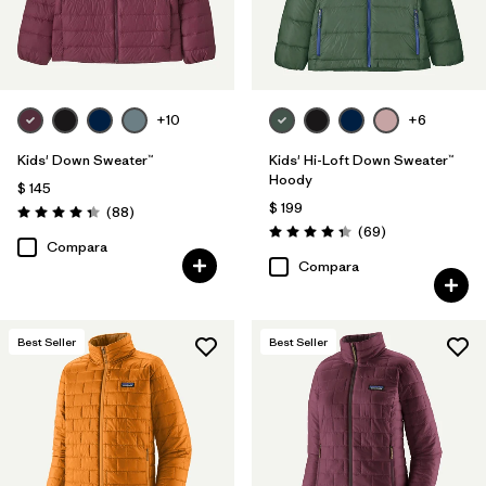
+10
+6
Kids' Down Sweater™
Kids' Hi-Loft Down Sweater™
Hoody
$ 145
$ 199
Comentarios
(88
)
Valoración: 4.3 / 5
Comentarios
(69
)
Valoración: 4.3 / 5
Compara
Compara
Best Seller
Best Seller