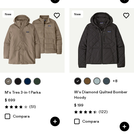
New
New
+8
W's Diamond Quilted Bomber
M's Tres 3-in-1 Parka
Hoody
$ 699
$ 199
Comentarios
(51
)
Valoración: 3.8 / 5
Comentarios
(122
)
Valoración: 4.5 / 5
Compara
Compara