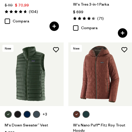
W's Tres 3-in-1 Parka
$ 119
$ 70,99
Comentarios
(104
)
$ 699
Valoración: 4.7 / 5
Comentarios
(71
)
Valoración: 4.4 / 5
Compara
Compara
New
New
+3
M's Down Sweater™ Vest
W's Nano Puff® Fitz Roy Trout
Hoody