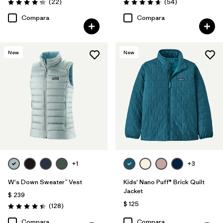
Comentarios
Comentarios
(22
)
(54
)
Valoración: 4.3 / 5
Valoración: 4.7 / 5
Compara
Compara
New
New
+1
+3
W's Down Sweater™ Vest
Kids' Nano Puff® Brick Quilt
Jacket
$ 239
$ 125
Comentarios
(128
)
Valoración: 4.4 / 5
Compara
Compara