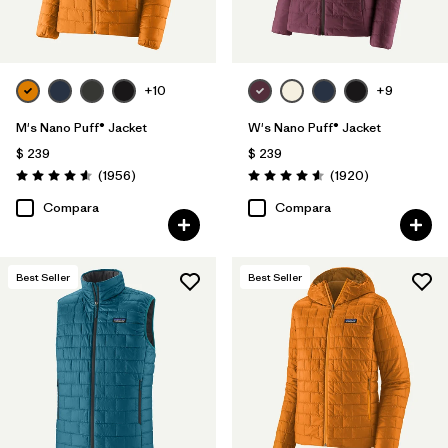
+10
+9
M's Nano Puff® Jacket
W's Nano Puff® Jacket
$ 239
$ 239
Comentarios
Comentarios
(1956
)
(1920
)
Valoración: 4.6 / 5
Valoración: 4.6 / 5
Compara
Compara
Best Seller
Best Seller