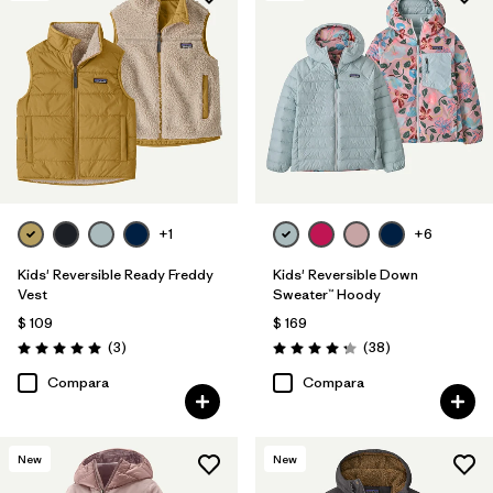
+1
+6
Kids' Reversible Ready Freddy
Kids' Reversible Down
Vest
Sweater™ Hoody
$ 109
$ 169
Comentarios
Comentarios
(3
)
(38
)
Valoración: 5.0 / 5
Valoración: 4.3 / 5
Compara
Compara
New
New