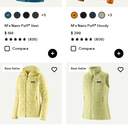
+5
+3
M's Nano Puff® Vest
M's Nano Puff® Hoody
$ 199
$ 299
Comentarios
Comentarios
(836
)
(806
)
Valoración: 4.7 / 5
Valoración: 4.6 / 5
Compara
Compara
Best Seller
Best Seller