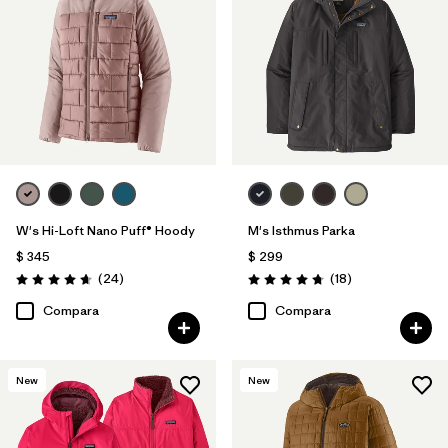
W's Hi-Loft Nano Puff® Hoody
M's Isthmus Parka
$ 345
$ 299
Comentarios
Comentarios
(24
)
(18
)
Valoración: 4.6 / 5
Valoración: 4.7 / 5
Compara
Compara
New
New