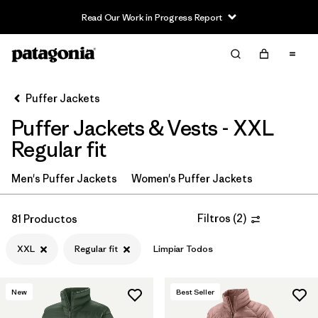
Read Our Work in Progress Report
Filter & Sort
Limpiar Todos
In-Store Pickup
Selecciona una tienda
Puffer Jackets
Puffer Jackets & Vests - XXL
Ordenar Por
Regular fit
Filtrar por
Category
Men's Puffer Jackets
Women's Puffer Jackets
Filtrar por
Product Family
Filtros
(
2
)
81 Productos
Filtrar por
Price
XXL
Regular fit
Limpiar Todos
Filtrar por
Size
1
New
Best Seller
Filtrar por
Fit
1