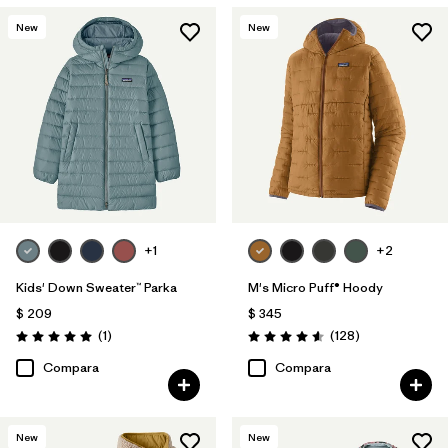
New
New
+1
+2
Kids' Down Sweater™ Parka
M's Micro Puff® Hoody
$ 209
$ 345
Comentarios
Comentarios
(1
)
(128
)
Valoración: 5.0 / 5
Valoración: 4.6 / 5
Compara
Compara
New
New