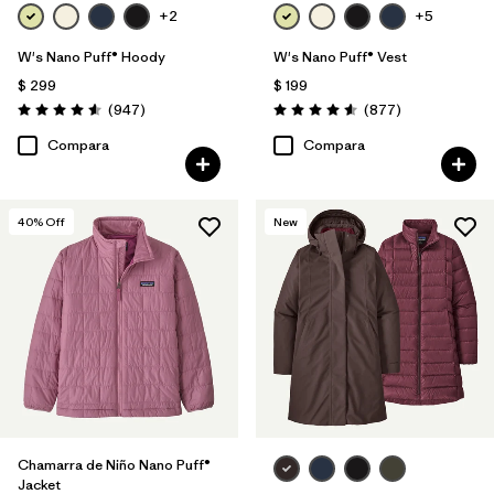
+2
+5
W's Nano Puff® Hoody
W's Nano Puff® Vest
$ 299
$ 199
Comentarios
Comentarios
(947
)
(877
)
Valoración: 4.6 / 5
Valoración: 4.6 / 5
Compara
Compara
40
% Off
New
Chamarra de Niño Nano Puff®
Jacket