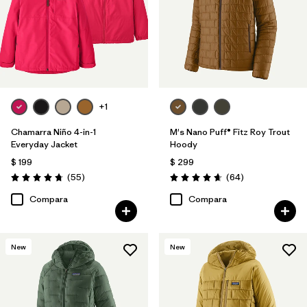
+1
Chamarra Niño 4-in-1
M's Nano Puff® Fitz Roy Trout
Everyday Jacket
Hoody
$ 199
$ 299
Comentarios
Comentarios
(55
)
(64
)
Valoración: 4.7 / 5
Valoración: 4.7 / 5
Compara
Compara
New
New