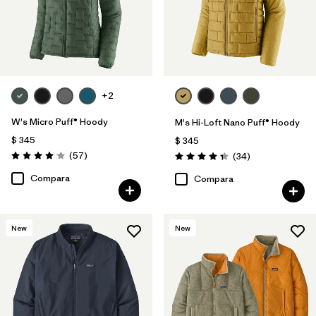
+2
W's Micro Puff® Hoody
M's Hi-Loft Nano Puff® Hoody
$ 345
$ 345
Comentarios
(57
)
Comentarios
(34
)
Valoración: 4.1 / 5
Valoración: 4.3 / 5
Compara
Compara
New
New