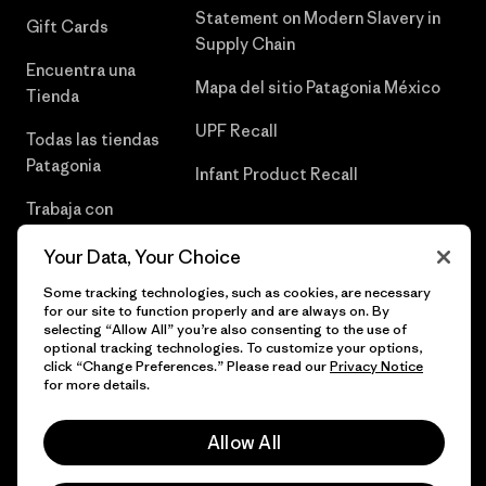
Statement on Modern Slavery in
Gift Cards
Supply Chain
Encuentra una
Mapa del sitio Patagonia México
Tienda
UPF Recall
Todas las tiendas
Patagonia
Infant Product Recall
Trabaja con
Nosotros
Your Data, Your Choice
Prensa
Some tracking technologies, such as cookies, are necessary
for our site to function properly and are always on. By
selecting “Allow All” you’re also consenting to the use of
optional tracking technologies. To customize your options,
click “Change Preferences.” Please read our
Privacy Notice
© 2026 Patagonia, Inc. Todos los derechos reservados.
for more details.
Allow All
español