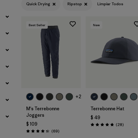
Quick Drying
Ripstop
Limpiar Todos
Filtrar por
Materials & Fabric
1
Best Seller
New
Agregar a la
Bolsa
+2
M's Terrebonne
Terrebonne Hat
Joggers
$ 49
$ 109
Comenta
(28
)
Valoración: 4.8 / 5
Comentarios
(69
)
Valoración: 4.3 / 5