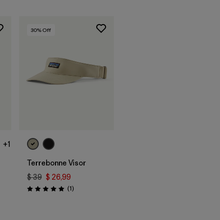
30
% Off
Agregar a la
Bolsa
+1
Terrebonne Visor
$ 39
$ 26,99
Comentarios
(1
)
Valoración: 5.0 / 5
rios