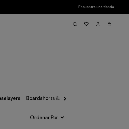
Encuentra una tienda
Filter & Sort
aselayers
Boardshorts & Rashguards
Hats & Accesso