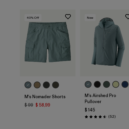
40
% Off
New
M's Airshed Pro
M's Nomader Shorts
Pullover
$ 99
$ 58,99
$ 145
Comenta
(52
)
Valoración: 4.5 / 5