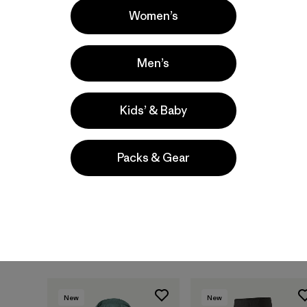
Women’s
New
New
Men’s
Kids’ & Baby
Packs & Gear
M's Sandy Cay Pants
M's Sandy Cay Shorts
- 9"
$ 125
$ 99
New
New