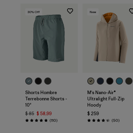
30
% Off
New
Shorts Hombre
M's Nano-Air®
Terrebonne Shorts -
Ultralight Full-Zip
10"
Hoody
$ 85
$ 58,99
$ 259
Comentarios
Comenta
(110
)
(50
)
Valoración: 4.8 / 5
Valoración: 4.3 / 5