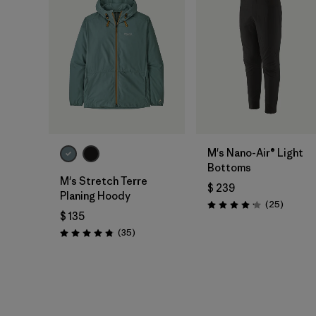
M's Nano-Air® Light
Bottoms
M's Stretch Terre
$ 239
Planing Hoody
Comenta
(25
)
Valoración: 4.2 / 5
$ 135
Comentarios
(35
)
Valoración: 4.8 / 5