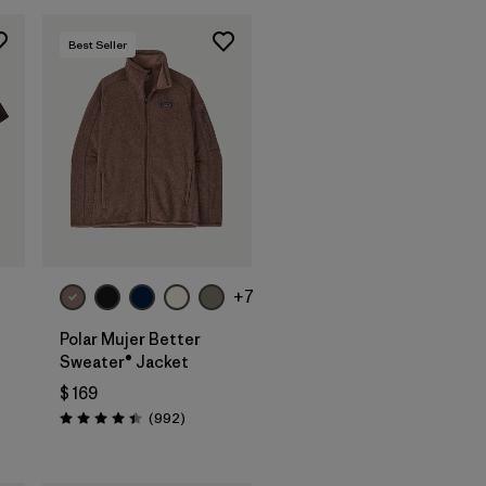
Best Seller
+7
Polar Mujer Better
Sweater® Jacket
$ 169
Comentarios
(992
)
ios
Valoración: 4.4 / 5