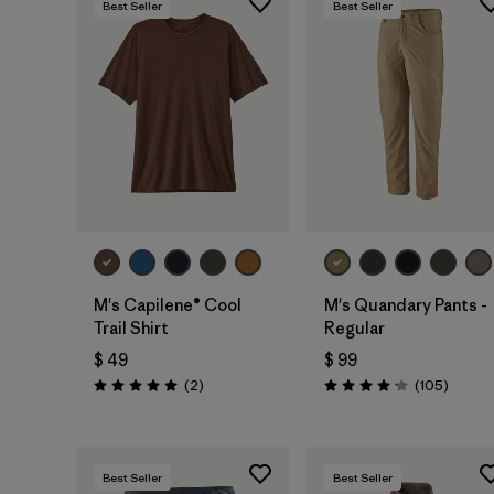
Best Seller
Best Seller
M's Capilene® Cool
M's Quandary Pants -
Trail Shirt
Regular
$ 49
$ 99
Comentarios
Coment
(2
)
(105
)
Valoración: 5.0 / 5
Valoración: 4.2 / 5
Best Seller
Best Seller