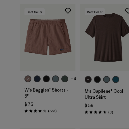
Best Seller
Best Seller
+4
W's Baggies™ Shorts -
M's Capilene® Cool
5"
Ultra Shirt
$ 75
$ 59
Comentarios
(551
)
Comentar
(3
)
Valoración: 4.2 / 5
Valoración: 4.7 / 5