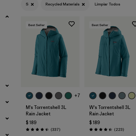
S
Recycled Materials
Limpiar Todos
Filtrar por
Materials & Fabric
1
Best Seller
Best Seller
Filtrar por
Sport
Filtrar por
Product Family
Filtrar por
Volume
Filtrar por
Temperature
+7
Filtrar por
Gender
M's Torrentshell 3L
W's Torrentshell 3L
Filtrar por
Rain Jacket
Rain Jacket
Kids
$ 189
$ 189
Comentarios
Coment
(337
)
(223
)
Valoración: 4.4 / 5
Valoración: 4.4 / 5