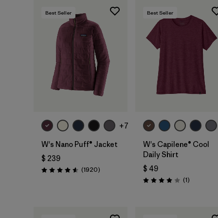
Best Seller
Best Seller
+7
W's Nano Puff® Jacket
W's Capilene® Cool
Daily Shirt
$ 239
$ 49
Comentarios
(1920
)
Valoración: 4.6 / 5
Comentari
(1
)
Valoración: 4.0 / 5