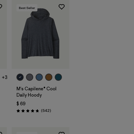
Best Seller
+3
M's Capilene® Cool
Daily Hoody
$ 69
os
Comentarios
(542
)
Valoración: 4.8 / 5