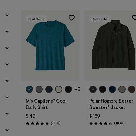
Best Seller
Best Seller
+5
M's Capilene® Cool
Polar Hombre Better
Daily Shirt
Sweater® Jacket
$ 49
$ 169
Comentarios
Coment
(636
)
(1109
)
Valoración: 4.7 / 5
Valoración: 4.4 / 5