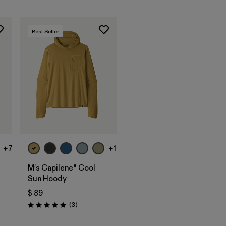
Best Seller
+7
+1
M's Capilene® Cool
Sun Hoody
$ 89
arios
Comentarios
(3
)
Valoración: 5.0 / 5