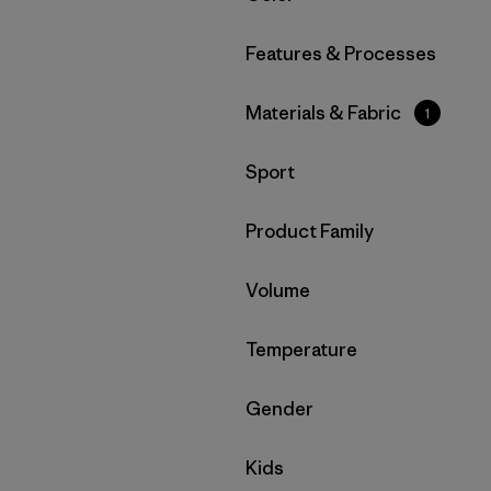
Filtrar por
Features & Processes
Filtrar por
Materials & Fabric
1
Filtrar por
Sport
Filtrar por
Product Family
Filtrar por
Volume
Filtrar por
Temperature
Filtrar por
Gender
Filtrar por
Kids