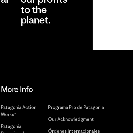
to the
planet.
r
Read Our
Commitment
More Info
Patagonia Action
Programa Pro de Patagonia
Works™
Our Acknowledgment
Patagonia
Órdenes Internacionales