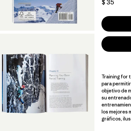
$ 35
Training for 
para permitir
objetivo de 
su entrenado
entrenamient
los mejores 
gráficos, ilu