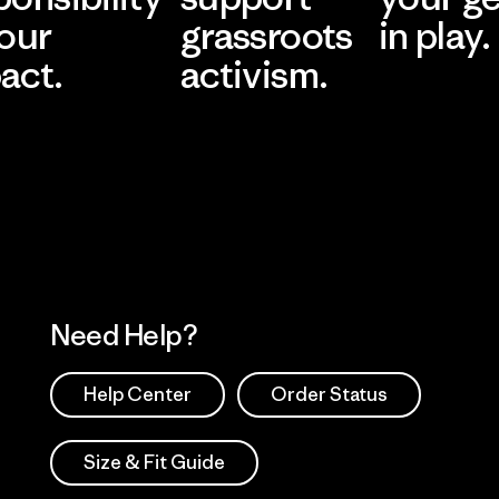
 our
grassroots
in play.
act.
activism.
Visit Worn Wea
 Our Footprint
Visit Patagonia Action
Works
Need Help?
Help Center
Order Status
Size & Fit Guide