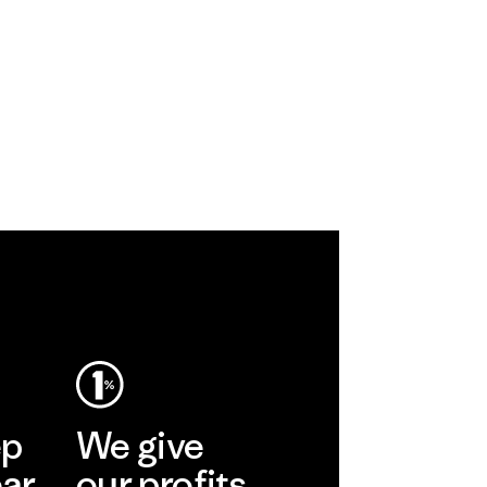
ep
We give
ear
our profits