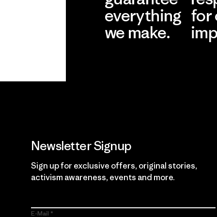
everything
for
we make.
imp
View Ironclad
Explore
Guarantee
Newsletter Signup
Sign up for exclusive offers, original stories,
activism awareness, events and more.
E-Mail