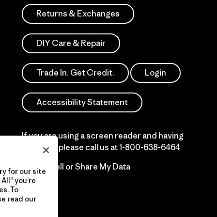
Returns & Exchanges
DIY Care & Repair
Trade In. Get Credit.
Login
Accessibility Statement
If you are using a screen reader and having
difficulty please call us at
1-800-638-6464
Do Not Sell or Share My Data
y for our site
All” you’re
es. To
se read our