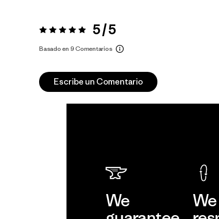
5 / 5
Valoración:
5 / 5
Basado en 9 Comentarios
Escribe un Comentario
We
We 
guarantee
res