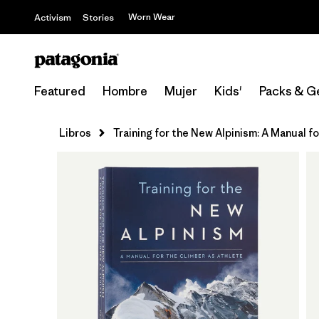
Worn Wear
Activism
Stories
Featured
Hombre
Mujer
Kids'
Packs & G
Libros
Training for the New Alpinism: A Manual f