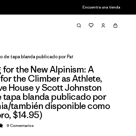
Encuentra una tienda
bro de tapa blanda publicado por Patagonia/también disponible co
g for the New Alpinism: A
for the Climber as Athlete,
ve House y Scott Johnston
de tapa blanda publicado por
ia/también disponible como
ro, $14.95)
9
Comentarios
ción: 5 / 5