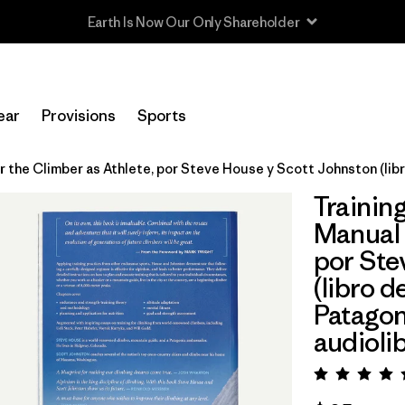
Read Our Work in Progress Report
ear
Provisions
Sports
or the Climber as Athlete, por Steve House y Scott Johnston (li
Trainin
Manual 
por Ste
(libro 
Patagon
audiolib
Valora