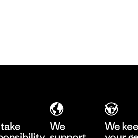
take
We
We ke
ponsibility
support
your g