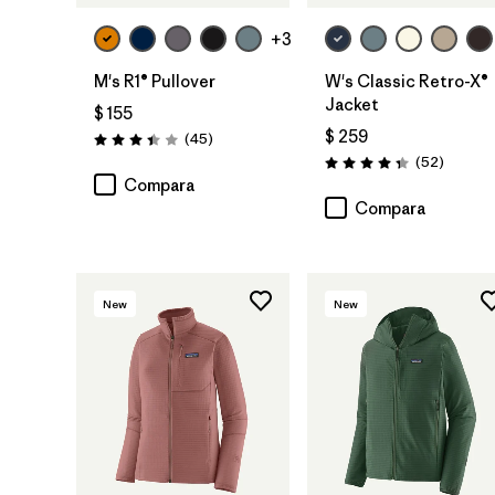
+3
M's R1® Pullover
W's Classic Retro-X®
Jacket
$ 155
$ 259
Comentarios
(45
)
Valoración: 3.4 / 5
Comenta
(52
)
Valoración: 4.3 / 5
Compara
Compara
New
New