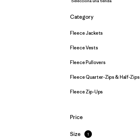
Selecciona una tienda
Filtrar por
Category
Fleece Jackets
Fleece Vests
Fleece Pullovers
Fleece Quarter-Zips & Half-Zips
Fleece Zip-Ups
Filtrar por
Price
Filtrar por
Size
1