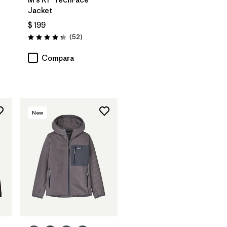
Jacket
$ 199
ios
Comentarios
(52
)
Valoración: 4.3 / 5
Compara
New