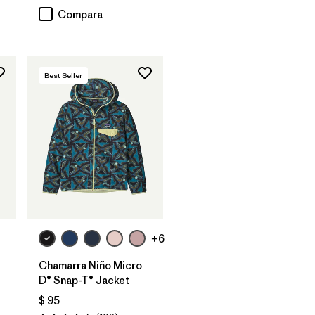
Compara
Best Seller
+6
Chamarra Niño Micro
D® Snap-T® Jacket
$ 95
rios