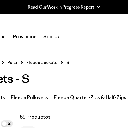
Read Our Work in Progress Report
In-Store Pickup
Selecciona una tienda
ear
Provisions
Sports
Filtrar por
Category
Polar
Fleece Jackets
S
Filtrar por
Price
ts - S
Filtrar por
Size
1
Filtrar por
Fit
sts
Fleece Pullovers
Fleece Quarter-Zips & Half-Zips
Filtrar por
Color
59 Productos
Filtrar por
Features & Processes