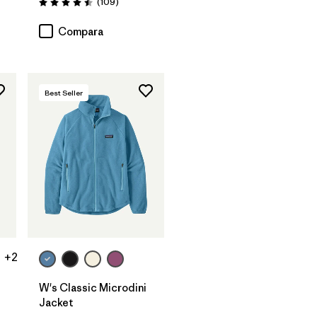
Comentarios
(109
)
Valoración: 4.5 / 5
Compara
Best Seller
+2
W's Classic Microdini
Jacket