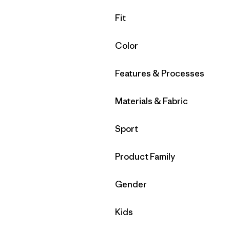
Filtrar por
Fit
Filtrar por
Color
Filtrar por
Features & Processes
Filtrar por
Materials & Fabric
Filtrar por
Sport
Filtrar por
Product Family
Filtrar por
Gender
Filtrar por
Kids