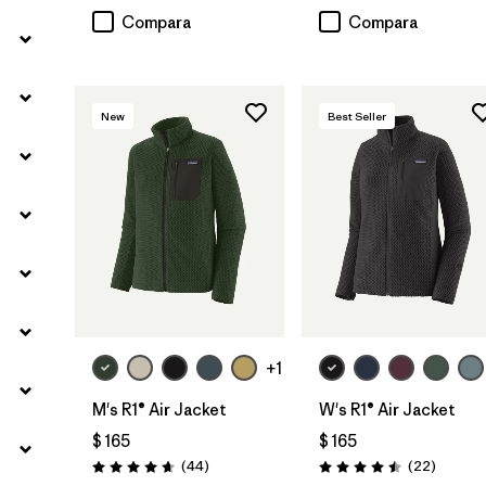
Compara
Compara
New
Best Seller
+1
M's R1® Air Jacket
W's R1® Air Jacket
$ 165
$ 165
Comentarios
Comenta
(44
)
(22
)
Valoración: 4.7 / 5
Valoración: 4.5 / 5