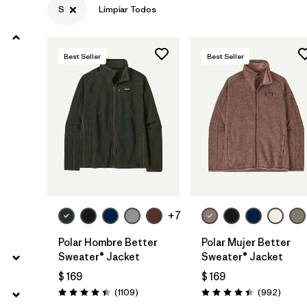
S
Limpiar Todos
Filtrar por
Materials & Fabric
Best Seller
Best Seller
Filtrar por
Sport
Filtrar por
Product Family
Filtrar por
Gender
Filtrar por
Kids
+7
Polar Hombre Better
Polar Mujer Better
Sweater® Jacket
Sweater® Jacket
$ 169
$ 169
Comentarios
Coment
(1109
)
(992
)
Valoración: 4.4 / 5
Valoración: 4.4 / 5