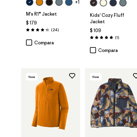
+1
M's R1® Jacket
Kids' Cozy Fluff
Jacket
$ 179
Comentarios
(24
)
$ 109
Valoración: 4.3 / 5
Comentari
(1
)
Valoración: 5.0 / 5
Compara
Compara
New
New