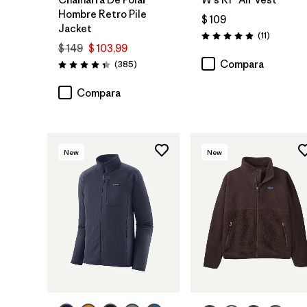
Hombre Retro Pile
$ 109
Jacket
Comentar
(11
)
Valoración: 4.9 / 5
$ 149
$ 103,99
Comentarios
Compara
(385
)
Valoración: 4.3 / 5
Compara
New
New