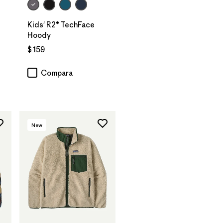
Kids' R2® TechFace
Hoody
$ 159
os
Compara
New