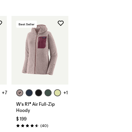
Best Seller
+7
+1
W's R1® Air Full-Zip
Hoody
$ 199
arios
Comentarios
(40
)
Valoración: 4.5 / 5