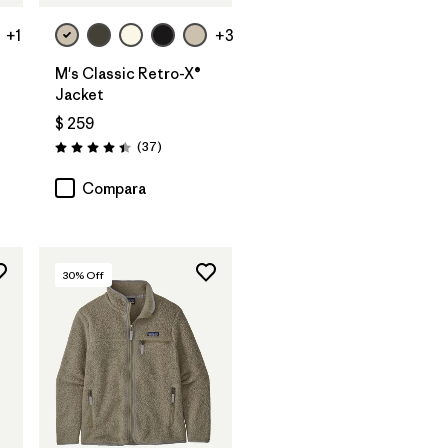
+1
+3
M's Classic Retro-X®
Jacket
$ 259
rios
Comentarios
(37
)
Valoración: 4.4 / 5
Compara
30
% Off