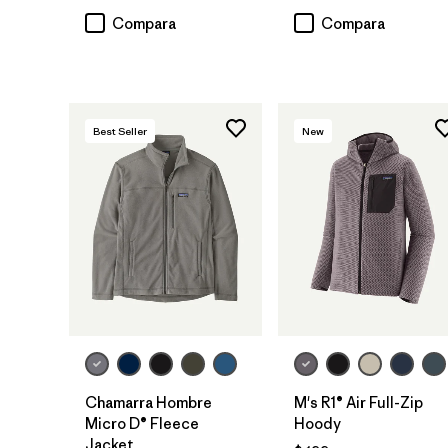
Compara
Compara
Best Seller
New
Chamarra Hombre
M's R1® Air Full-Zip
Micro D® Fleece
Hoody
Jacket