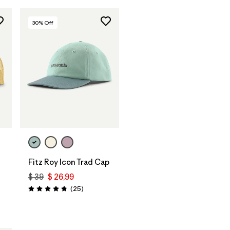
30
% Off
Agregar a la
Bolsa
Fitz Roy Icon Trad Cap
$ 39
$ 26,99
Comentarios
(25
)
Valoración: 4.8 / 5
rios