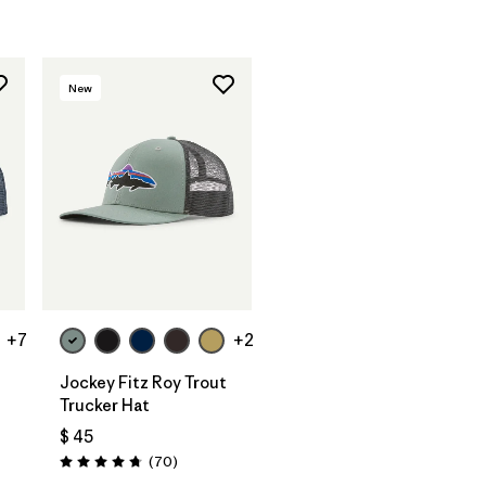
New
Agregar a la
Bolsa
+7
+2
Jockey Fitz Roy Trout
Trucker Hat
$ 45
ios
Comentarios
(70
)
Valoración: 4.8 / 5