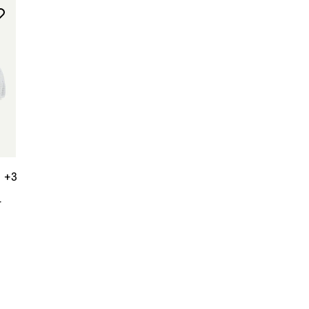
+3
r
rios