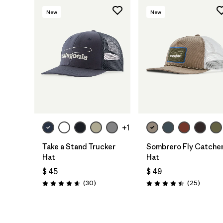
New
New
Agregar a la
Agregar a la
Bolsa
Bolsa
+1
Take a Stand Trucker
Sombrero Fly Catche
Hat
Hat
$ 45
$ 49
Comentarios
Comenta
(30
)
(25
)
Valoración: 4.6 / 5
Valoración: 4.4 / 5