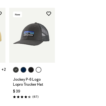
New
Agregar a la
Bolsa
+2
d
Jockey P-6 Logo
Lopro Trucker Hat
$ 39
arios
Comentarios
(67
)
Valoración: 4.4 / 5