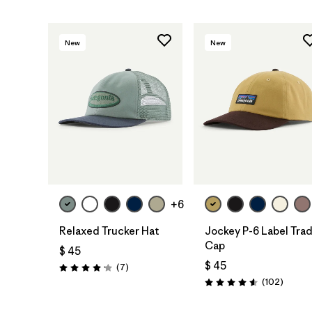
New
New
Agregar a la
Agregar a la
Bolsa
Bolsa
+6
Relaxed Trucker Hat
Jockey P-6 Label Tra
Cap
$ 45
$ 45
Comentarios
(7
)
Valoración: 4.1 / 5
Coment
(102
)
Valoración: 4.6 / 5