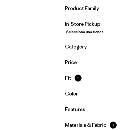
Filtrar por
Product Family
In-Store Pickup
Selecciona una tienda
Filtrar por
Category
Filtrar por
Price
Filtrar por
Fit
1
Filtrar por
Color
Filtrar por
Features
Filtrar por
Materials & Fabric
1