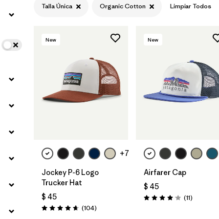
Talla Única
Organic Cotton
Limpiar Todos
Filtrar por
Features
New
New
Filtrar por
Materials & Fabric
1
Agregar a la
Agregar a la
Bolsa
Bolsa
+7
Jockey P-6 Logo
Airfarer Cap
Trucker Hat
$ 45
$ 45
Comentar
(11
)
Valoración: 4.1 / 5
Comentarios
(104
)
Valoración: 4.7 / 5