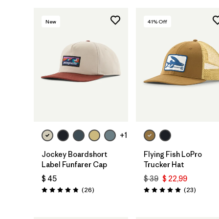
New
41
% Off
Agregar a la
Agregar a la
Bolsa
Bolsa
+1
Jockey Boardshort
Flying Fish LoPro
Label Funfarer Cap
Trucker Hat
$ 45
$ 39
$ 22,99
Comentarios
Comenta
(26
)
(23
)
Valoración: 4.8 / 5
Valoración: 5.0 / 5