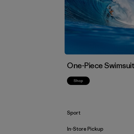
One-Piece Swimsui
Shop
Filtrar por
Sport
In-Store Pickup