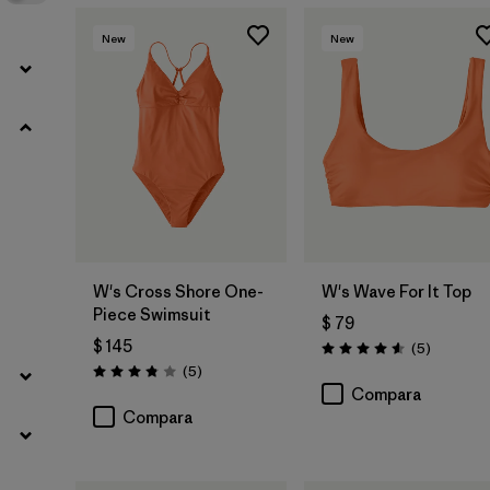
New
New
W's Cross Shore One-
W's Wave For It Top
Piece Swimsuit
$ 79
$ 145
Comentar
(5
)
Valoración: 4.6 / 5
Comentarios
(5
)
Valoración: 3.8 / 5
Compara
Compara