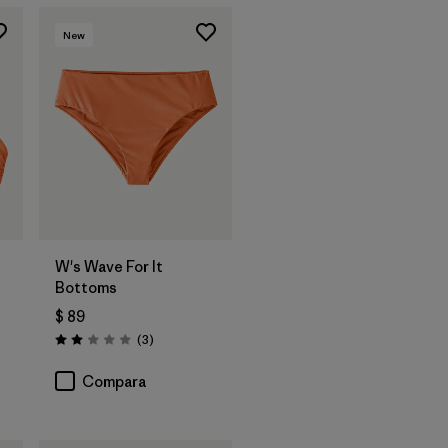
New
W's Wave For It
Bottoms
$ 89
ios
Comentarios
(3
)
Valoración: 2.0 / 5
Compara