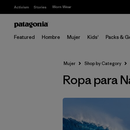
Worn Wear
Activism
Stories
Featured
Hombre
Mujer
Kids'
Packs & G
Mujer
Shop by Category
Ropa para N