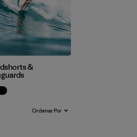
dshorts &
guards
p