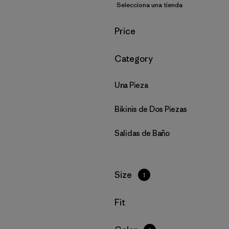
Selecciona una tienda
Filtrar por
Price
Filtrar por
Category
Una Pieza
Bikinis de Dos Piezas
Salidas de Baño
Filtrar por
Size
1
Filtrar por
Fit