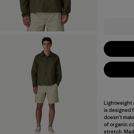
Lightweight a
is designed 
doesn’t make 
of organic c
stretch. Made