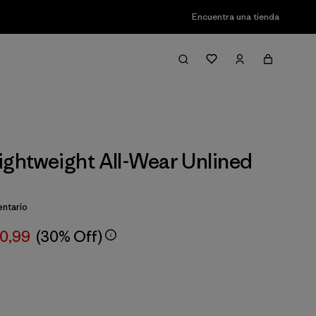
Encuentra una tienda
ightweight All-Wear Unlined
ntario
00,99
(30% Off)