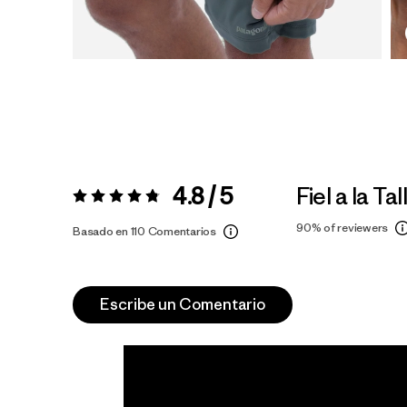
4.8 / 5
Fiel a la Tal
Valoración:
4.8 / 5
90%
of reviewers
Basado en 110 Comentarios
Escribe un Comentario