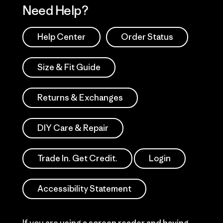
Need Help?
Help Center
Order Status
Size & Fit Guide
Returns & Exchanges
DIY Care & Repair
Trade In. Get Credit.
Login
Accessibility Statement
If you are using a screen reader and having