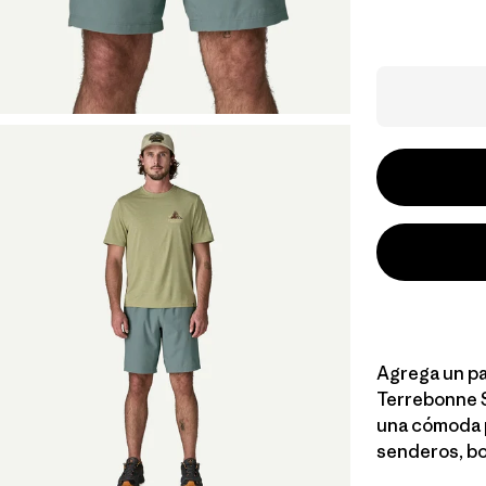
Agrega un par
Terrebonne S
una cómoda p
senderos, bou