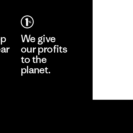
ep
We give
ear
our profits
to the
planet.
r
Read Our
Commitment