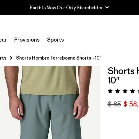
Earth Is Now Our Only Shareholder
ear
Provisions
Sports
rts
Shorts Hombre Terrebonne Shorts - 10"
Shorts 
10"
Valora
$ 85
$ 58