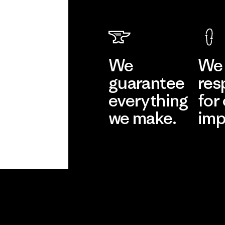
We
We 
guarantee
res
everything
for
we make.
imp
View Ironclad
Explore
Guarantee