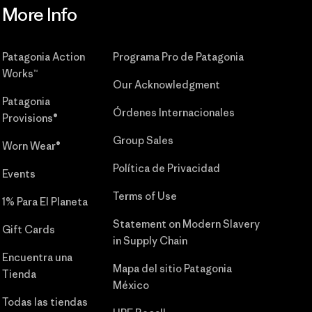
More Info
Patagonia Action
Programa Pro de Patagonia
Works™
Our Acknowledgment
Patagonia
Órdenes Internacionales
Provisions®
Group Sales
Worn Wear®
Política de Privacidad
Events
Terms of Use
1% Para El Planeta
Statement on Modern Slavery
Gift Cards
in Supply Chain
Encuentra una
Mapa del sitio Patagonia
Tienda
México
Todas las tiendas