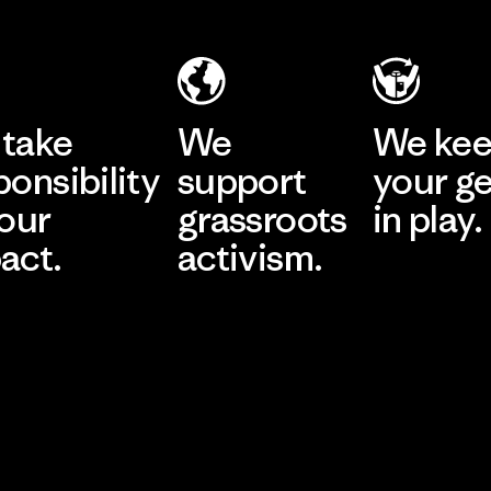
take
We
We ke
ponsibility
support
your g
 our
grassroots
in play.
act.
activism.
Visit Worn Wea
 Our Footprint
Visit Patagonia Action
Works