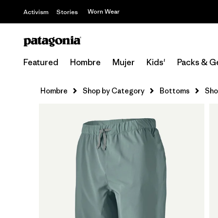
Worn Wear
Activism
Stories
Featured
Hombre
Mujer
Kids'
Packs & G
Hombre
Shop by Category
Bottoms
Sho