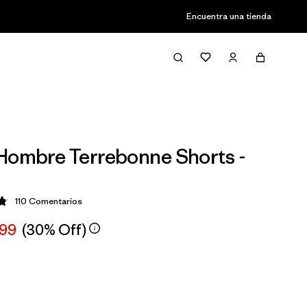
Encuentra una tienda
Hombre Terrebonne Shorts -
110
Comentarios
ción: 4.8 / 5
,99
(30% Off)