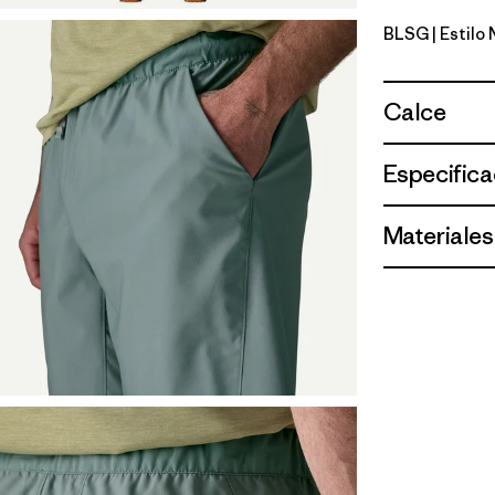
BLSG
| Estilo
Blue Sage
Calce
Especifica
Materiales