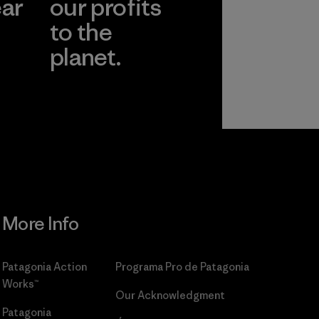
ear
our profits
to the
planet.
r
Read Our
Commitment
More Info
Patagonia Action
Programa Pro de Patagonia
Works™
Our Acknowledgment
Patagonia