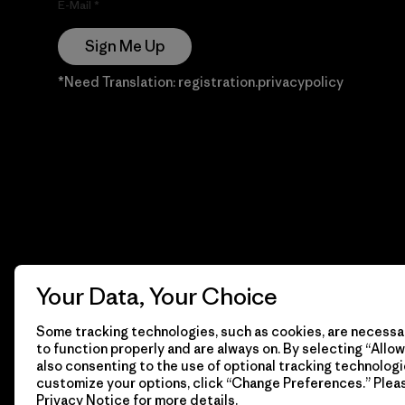
E-Mail
Sign Me Up
*Need Translation: registration.privacypolicy
Your Data, Your Choice
Some tracking technologies, such as cookies, are necessar
to function properly and are always on. By selecting “Allow 
also consenting to the use of optional tracking technologi
customize your options, click “Change Preferences.” Plea
Privacy Notice
for more details.
© 2026 Patagonia, Inc. Todos los derechos reservados.