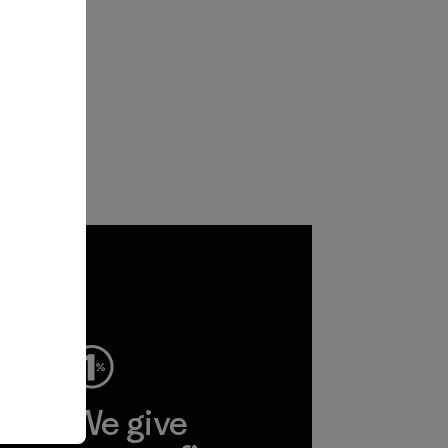
ep
We give