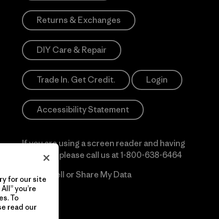
Returns & Exchanges
DIY Care & Repair
Trade In. Get Credit.
Login
Accessibility Statement
If you are using a screen reader and having
difficulty please call us at
1-800-638-6464
Do Not Sell or Share My Data
y for our site
All” you’re
es. To
se read our