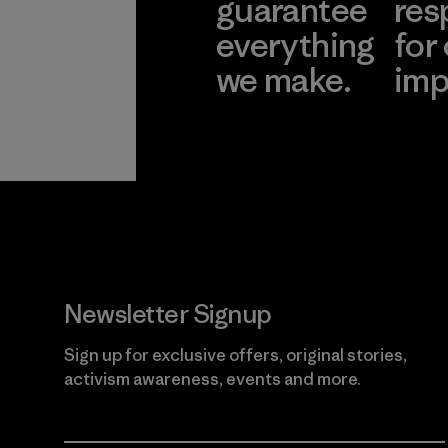
guarantee
res
everything
for
we make.
imp
View Ironclad
Explore
Guarantee
Newsletter Signup
Sign up for exclusive offers, original stories,
activism awareness, events and more.