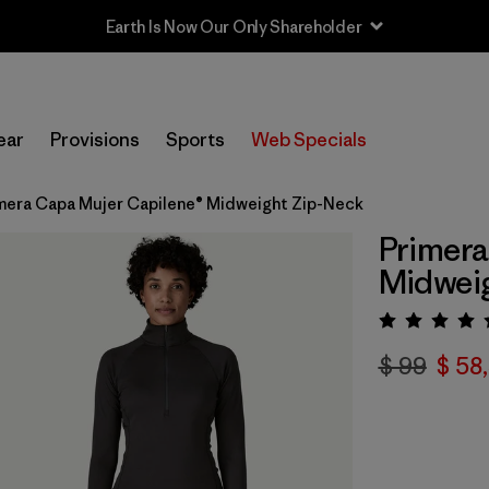
Earth Is Now Our Only Shareholder
ear
Provisions
Sports
Web Specials
mera Capa Mujer Capilene® Midweight Zip-Neck
Primera
Midwei
Valora
$ 99
$ 58