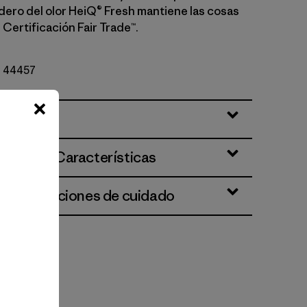
dero del olor HeiQ® Fresh mantiene las cosas
Certificación Fair Trade™.
Nº 44457
ciones y Características
 e instrucciones de cuidado