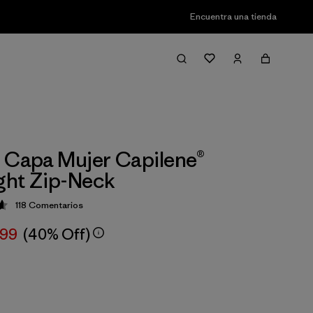
Encuentra una tienda
 Capa Mujer Capilene®
ght Zip-Neck
118
Comentarios
ción: 4.6 / 5
,99
(40% Off)