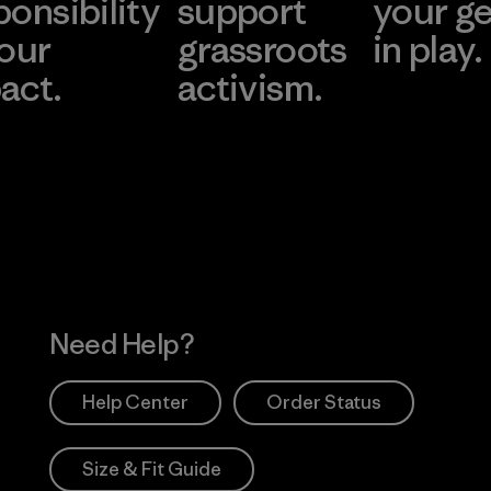
ponsibility
support
your g
 our
grassroots
in play.
act.
activism.
Visit Worn Wea
 Our Footprint
Visit Patagonia Action
Works
Need Help?
Help Center
Order Status
Size & Fit Guide