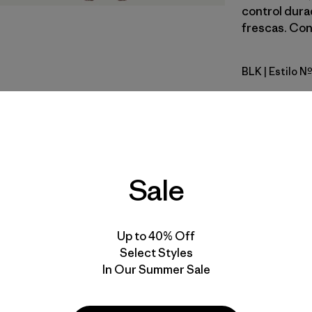
control dura
frescas. Con 
BLK
| Estilo 
Black
Calce
Especifica
Sale
Materiales
Up to 40% Off
Select Styles
In Our Summer Sale