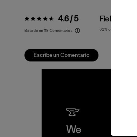
4.6 / 5
Fiel a la Tal
Valoración:
4.6 / 5
62%
of reviewers
Basado en 118 Comentarios
Escribe un Comentario
We
We 