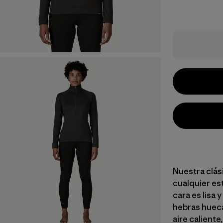
Nuestra clási
cualquier es
cara es lisa 
hebras hueca
aire caliente