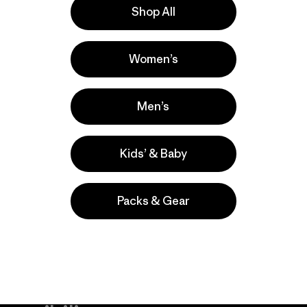
Shop All
la
Actividades
Women’s
Hiking, Casual Wear, Running
Popular entre quienes comentan
Men’s
Kids’ & Baby
Packs & Gear
take
We
We ke