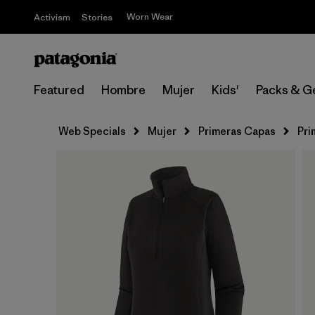
Worn Wear
Activism
Stories
Featured
Hombre
Mujer
Kids'
Packs & G
Web Specials
Mujer
Primeras Capas
Pri