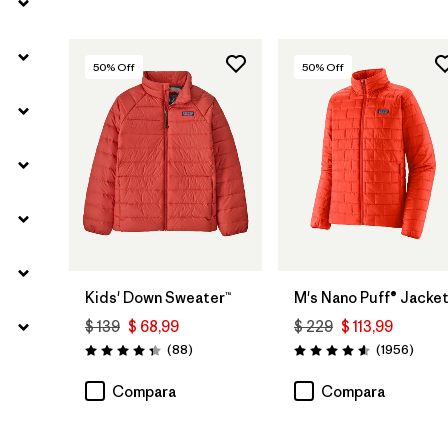
50
% Off
50
% Off
Kids' Down Sweater™
M's Nano Puff® Jacke
$ 139
$ 68,99
$ 229
$ 113,99
Comentarios
Comen
(88
)
(1956
)
Valoración: 4.3 / 5
Valoración: 4.6 / 5
Compara
Compara