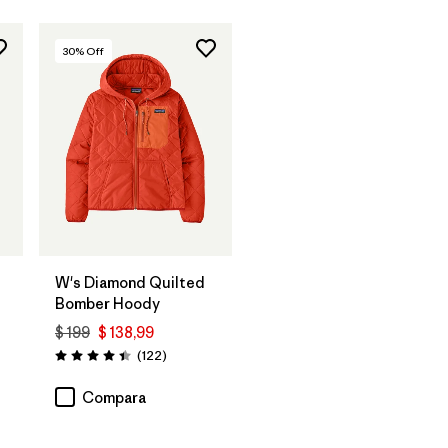
30
% Off
W's Diamond Quilted
Bomber Hoody
$ 199
$ 138,99
os
Comentarios
(122
)
Valoración: 4.5 / 5
Compara