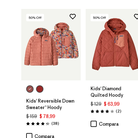
50
% Off
50
% Off
Kids' Diamond
Quilted Hoody
Kids' Reversible Down
$ 129
$ 63,99
Sweater™ Hoody
Comentar
(2
)
Valoración: 4.0 / 5
$ 159
$ 78,99
Comentarios
(38
)
Compara
Valoración: 4.3 / 5
Compara