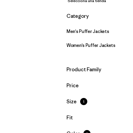
Selecciona una tienda
Filtrar por
Category
Men's Puffer Jackets
Women's Puffer Jackets
Filtrar por
Product Family
Filtrar por
Price
Filtrar por
Size
1
Filtrar por
Fit