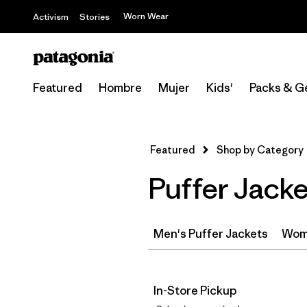
Worn Wear
Activism
Stories
Featured
Hombre
Mujer
Kids'
Packs & G
Featured
Shop by Category
Puffer Jacke
Men's Puffer Jackets
Wome
In-Store Pickup