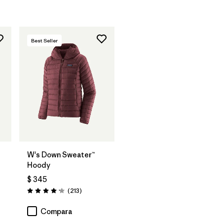
Best Seller
W's Down Sweater™
Hoody
$ 345
arios
Comentarios
(213
)
Valoración: 4.2 / 5
Compara