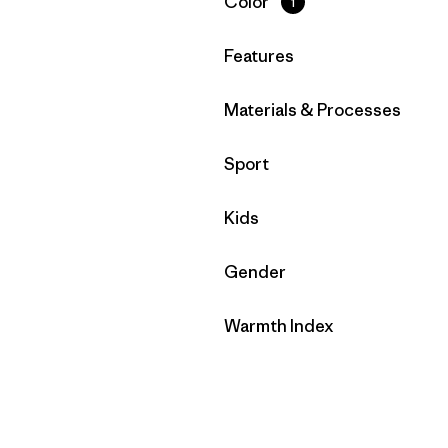
Filtrar por
Color
1
Filtrar por
Features
Filtrar por
Materials & Processes
Filtrar por
Sport
Filtrar por
Kids
Filtrar por
Gender
Filtrar por
Warmth Index