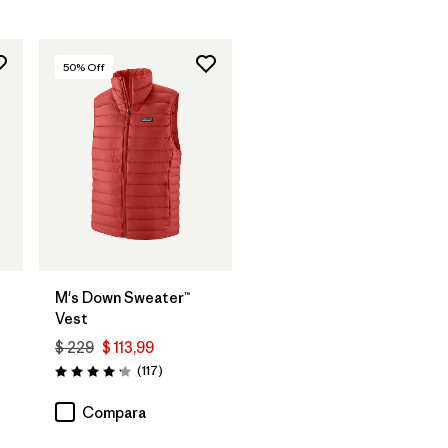
50
% Off
t
M's Down Sweater™
Vest
$ 229
$ 113,99
tarios
Comentarios
(117
)
Valoración: 4.2 / 5
Compara