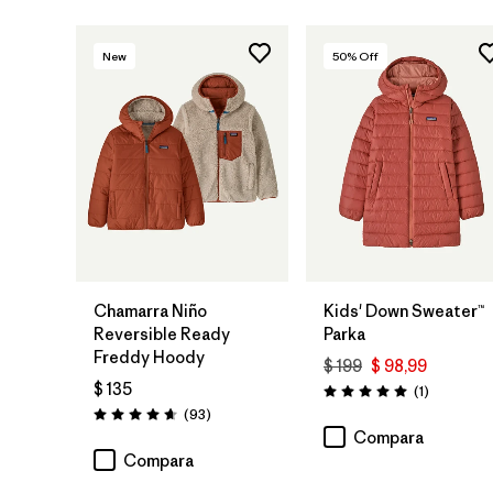
New
50
% Off
Chamarra Niño
Kids' Down Sweater™
Reversible Ready
Parka
Freddy Hoody
$ 199
$ 98,99
$ 135
Comentari
(1
)
Valoración: 5.0 / 5
Comentarios
(93
)
Valoración: 4.7 / 5
Compara
Compara