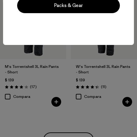
Packs & Gear
M's Torrentshell 3L Rain Pants
W's Torrentshell 3L Rain Pants
- Short
- Short
$ 139
$ 139
Comentarios
Comentarios
(17
)
(11
)
Valoración: 4.1 / 5
Valoración: 4.4 / 5
Compara
Compara