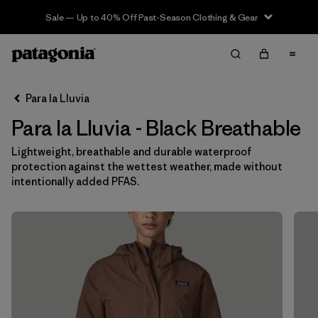
Sale — Up to 40% Off Past-Season Clothing & Gear
Filter & Sort
Limpiar Todos
In-Store Pickup
Selecciona una tienda
Para la Lluvia
Para la Lluvia - Black Breathable
Ordenar Por
Lightweight, breathable and durable waterproof
Filtrar por
Category
protection against the wettest weather, made without
intentionally added PFAS.
Filtrar por
Price
Filtrar por
Fit
Filtrar por
Color
1
Filtrar por
Features & Processes
1