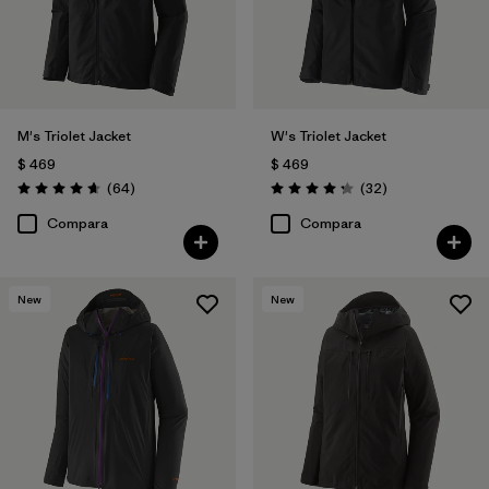
M's Triolet Jacket
W's Triolet Jacket
$ 469
$ 469
Comentarios
Comentarios
(64
)
(32
)
Valoración: 4.7 / 5
Valoración: 4.3 / 5
Compara
Compara
New
New