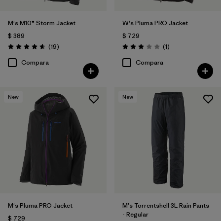
M's M10® Storm Jacket
W's Pluma PRO Jacket
$ 389
$ 729
Comentarios
Comentarios
(19
)
(1
)
Valoración: 4.7 / 5
Valoración: 3.0 / 5
Compara
Compara
New
New
M's Pluma PRO Jacket
M's Torrentshell 3L Rain Pants
- Regular
$ 729