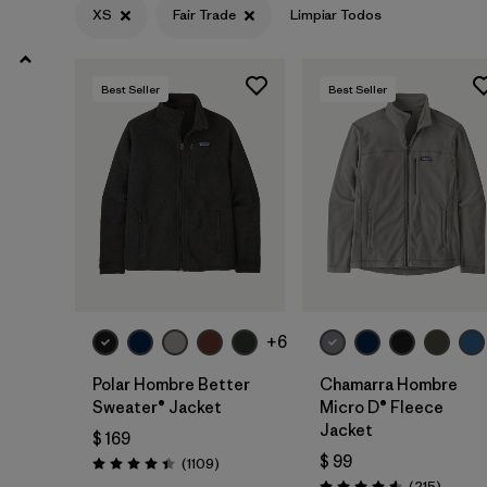
XXL
(31)
XS
Fair Trade
Limpiar Todos
3XL
(9)
Best Seller
Best Seller
XXS
(3)
Filtrar por
Color
Filtrar por
Características y procesos
1
Fair Trade
(31)
+6
Made without PFCs/PFAS
(19)
Polar Hombre Better
Chamarra Hombre
Breathable
Sweater® Jacket
Micro D® Fleece
(12)
Jacket
$ 169
Hooded
(11)
$ 99
Comentarios
(1109
)
Valoración: 4.4 / 5
Coment
(215
)