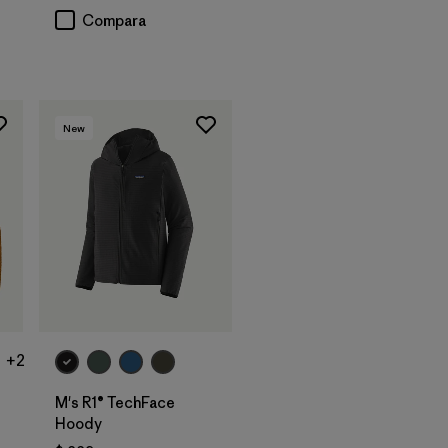
Compara
New
+2
M's R1® TechFace
Hoody