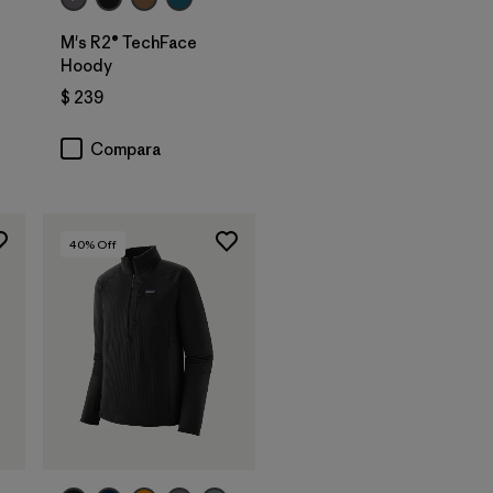
M's R2® TechFace
Hoody
rios
$ 239
Compara
40
% Off