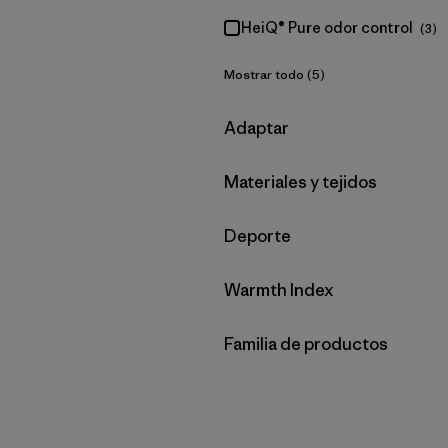
HeiQ® Pure odor control
(3)
Mostrar todo (5)
Filtrar por
Adaptar
Filtrar por
Materiales y tejidos
Filtrar por
Deporte
Filtrar por
Warmth Index
Filtrar por
Familia de productos