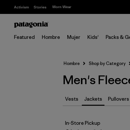
Worn Wear
Activism
Stories
Featured
Hombre
Mujer
Kids'
Packs & G
Hombre
Shop by Category
Men's Fleece
Vests
Jackets
Pullovers
In-Store Pickup