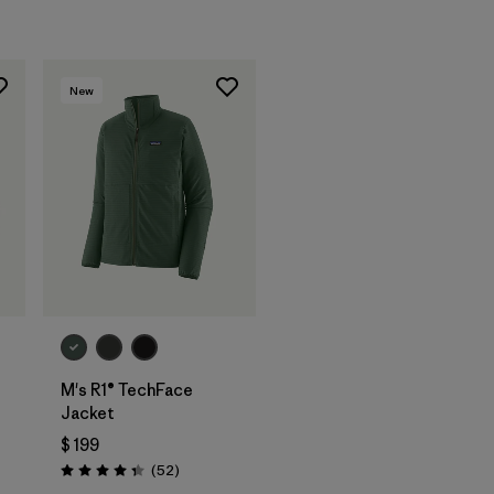
New
M's R1® TechFace
Jacket
$ 199
Comentarios
(52
)
Valoración: 4.3 / 5
arios