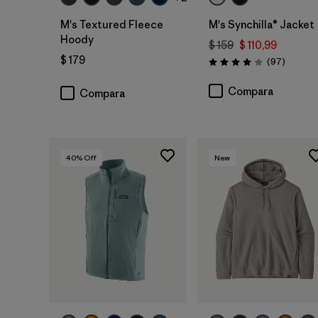
M's Textured Fleece
M's Synchilla® Jacket
Hoody
$ 159
$ 110,99
$ 179
Comenta
(97
)
Valoración: 4.0 / 5
Compara
Compara
40
% Off
New