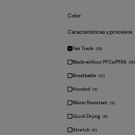
Filtrar por
Color
Filtrar por
Características y procesos
Fair Trade
(31)
Made without PFCs/PFAS
(19
Breathable
(12)
Hooded
(11)
Water Resistant
(11)
Quick Drying
(8)
Stretch
(6)