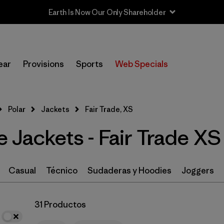
Sale — Up to 40% Off Past-Season Clothing & Gear
In-Store Pickup
Selecciona una tienda
ear
Provisions
Sports
Web Specials
Filtrar por
Size
1
Polar
Jackets
Fair Trade, XS
XS
(31)
 Jackets - Fair Trade XS
S
(31)
L
(31)
Casual
Técnico
Sudaderas y Hoodies
Joggers
M
(31)
31 Productos
XL
(31)