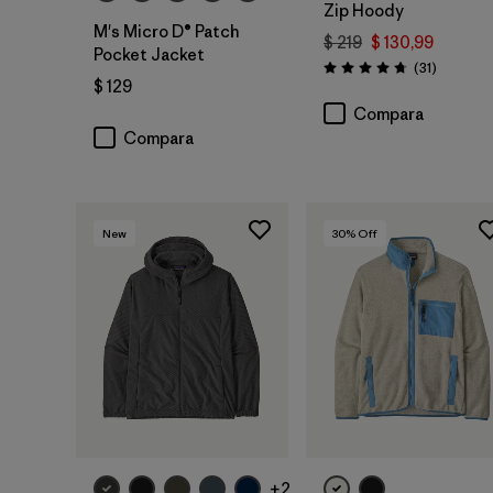
Zip Hoody
M's Micro D® Patch
$ 219
$ 130,99
Pocket Jacket
Comentar
(31
)
Valoración: 4.7 / 5
$ 129
Compara
Compara
New
30
% Off
+2