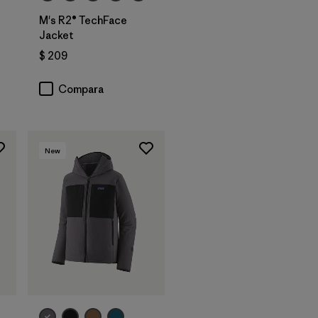
M's R2® TechFace
Jacket
ios
$ 209
Compara
New