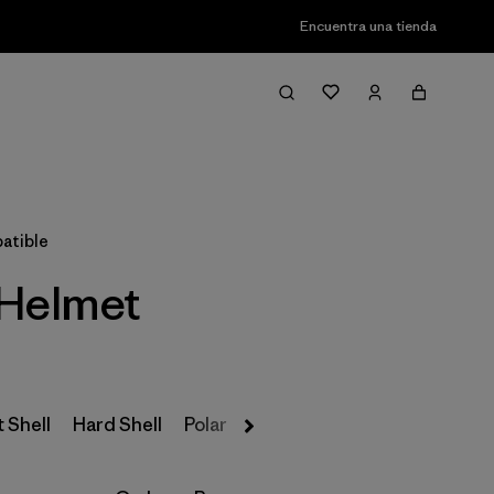
Encuentra una tienda
Filter & Sort
atible
 Helmet
 Shell
Hard Shell
Polar
Insulated
Parkas y Abrigos