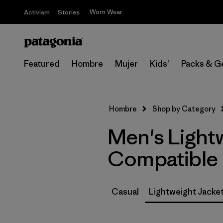
Worn Wear
Activism
Stories
Featured
Hombre
Mujer
Kids'
Packs & G
Hombre
Shop by Category
Men's Lightw
Compatible
Casual
Lightweight Jacke