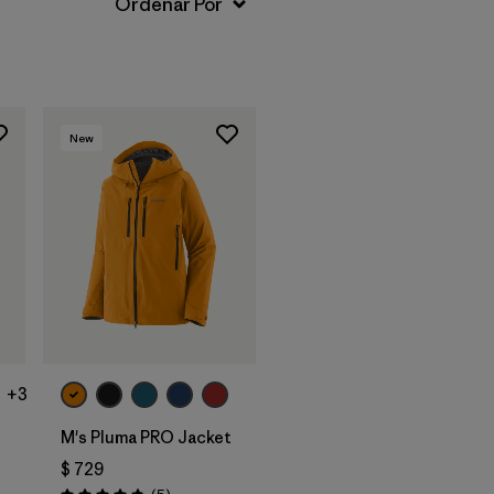
New
+3
M's Pluma PRO Jacket
$ 729
rios
Comentarios