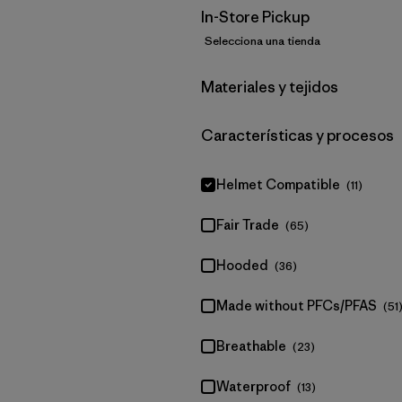
In-Store Pickup
Selecciona una tienda
Filtrar por
Materiales y tejidos
Filtrar por
Características y procesos
Helmet Compatible
(11)
Fair Trade
(65)
Hooded
(36)
Made without PFCs/PFAS
(51
Breathable
(23)
Waterproof
(13)