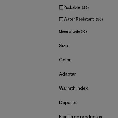
Packable
(26)
Water Resistant
(50)
Mostrar todo (10)
Filtrar por
Size
Filtrar por
Color
Filtrar por
Adaptar
Filtrar por
Warmth Index
Filtrar por
Deporte
Filtrar por
Familia de productos