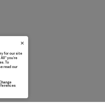
y for our site
All” you’re
es. To
se read our
Change
eferences