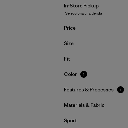
In-Store Pickup
Selecciona una tienda
Filtrar por
Price
Filtrar por
Size
Filtrar por
Fit
Filtrar por
Color
1
Filtrar por
Features & Processes
1
Filtrar por
Materials & Fabric
Filtrar por
Sport