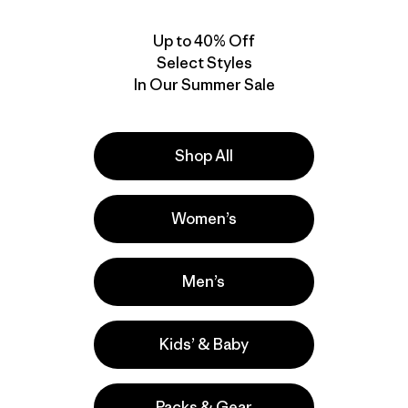
New
New
Up to 40% Off
Select Styles
In Our Summer Sale
Shop All
W's Pluma PRO Bibs
W's Alpine Guide
Women’s
Pants - Short
$ 625
$ 259
Men’s
Comentar
(6
)
Valoración: 4.7 / 5
Kids’ & Baby
Packs & Gear