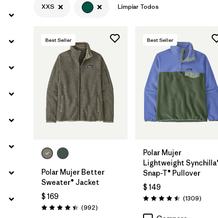
XXS
Limpiar Todos
Filtrar por
Silhouette
Filtrar por
Sport
Best Seller
Best Seller
Filtrar por
Product Family
Polar Mujer
Lightweight Synchilla
Polar Mujer Better
Snap-T® Pullover
Sweater® Jacket
$ 149
$ 169
Comen
(1309
)
Valoración: 4.5 / 5
Comentarios
(992
)
Valoración: 4.4 / 5