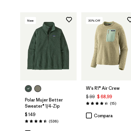
New
30
% Off
W's R1® Air Crew
$ 99
$ 68,99
Polar Mujer Better
Comenta
(15
)
Valoración: 4.3 / 5
Sweater® 1/4-Zip
$ 149
Compara
Comentarios
(536
)
Valoración: 4.5 / 5