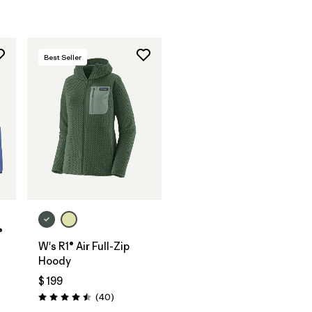
Best Seller
®
W's R1® Air Full-Zip
Hoody
$ 199
tarios
Comentarios
(40
)
Valoración: 4.5 / 5