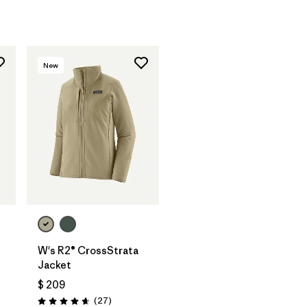
New
W's R2® CrossStrata
arios
Jacket
$ 209
Comentarios
(27
)
Valoración: 4.7 / 5