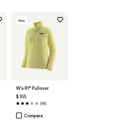
New
W's R1® Pullover
$ 155
rios
Comentarios
(14
)
Valoración: 3.0 / 5
Compara