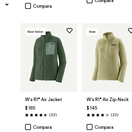
Compara
Compara
Best Seller
New
W's R1® Air Jacket
W's R1® Air Zip-Neck
$ 165
$ 145
Comentarios
Comenta
(22
)
(22
)
Valoración: 4.5 / 5
Valoración: 4.0 / 5
Compara
Compara