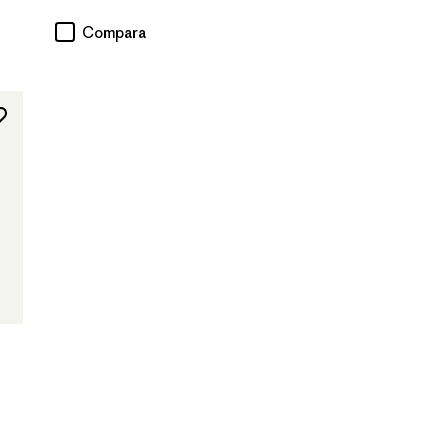
Compara
rios