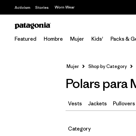
Worn Wear
Activism
Stories
Featured
Hombre
Mujer
Kids'
Packs & G
Mujer
Shop by Category
Polars para
Vests
Jackets
Pullovers
Filtrar por
Category