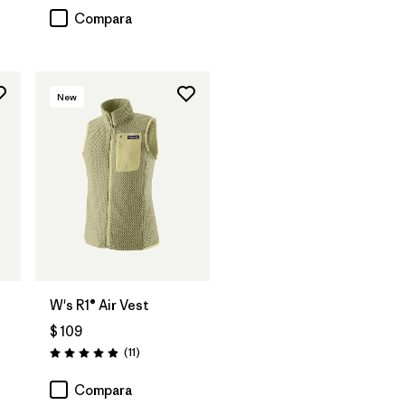
Compara
New
W's R1® Air Vest
$ 109
rios
Comentarios
(11
)
Valoración: 4.9 / 5
Compara