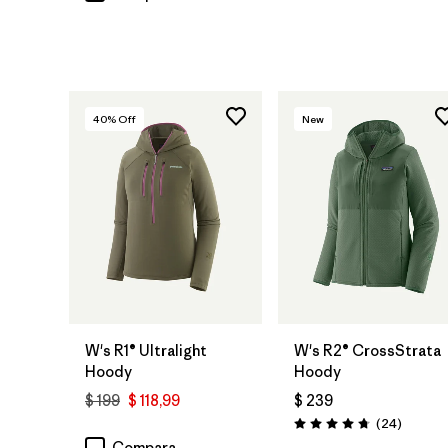
40
% Off
New
W's R1® Ultralight
W's R2® CrossStrata
Hoody
Hoody
$ 199
$ 118,99
$ 239
Comenta
(24
)
Valoración: 4.8 / 5
Compara