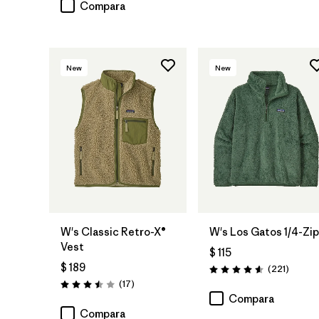
Compara
New
New
W's Classic Retro-X®
W's Los Gatos 1/4-Zip
Vest
$ 115
$ 189
Coment
(221
)
Valoración: 4.6 / 5
Comentarios
(17
)
Valoración: 3.5 / 5
Compara
Compara