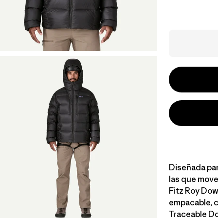
Diseñada para
las que mover
Fitz Roy Dow
empacable, c
Traceable Do