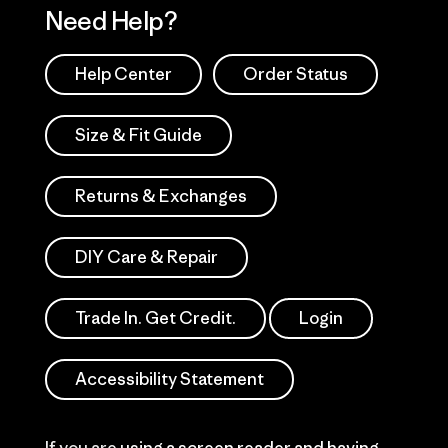
Need Help?
Help Center
Order Status
Size & Fit Guide
Returns & Exchanges
DIY Care & Repair
Trade In. Get Credit.
Login
Accessibility Statement
If you are using a screen reader and having