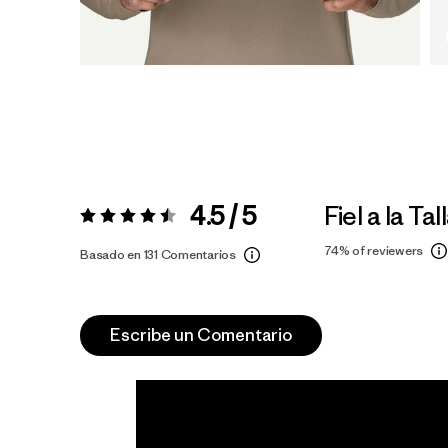
4.5 / 5
Fiel a la Tal
Valoración:
4.5 / 5
74%
of reviewers
Basado en 131 Comentarios
Escribe un Comentario