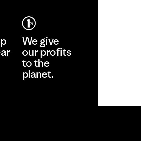
ep
We give
ear
our profits
to the
planet.
r
Read Our
Commitment