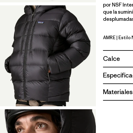
por NSF Inter
que la sumini
desplumadas 
AMRE
| Estil
Amanita R
Calce
Especifica
Materiales