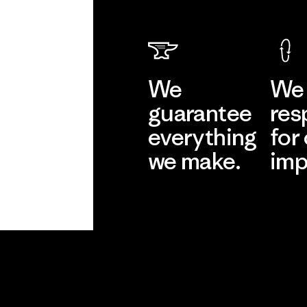
We
We 
guarantee
res
everything
for
we make.
imp
View Ironclad
Explore
Guarantee