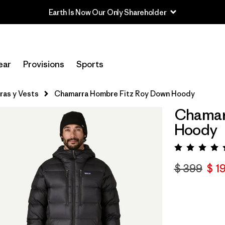
Earth Is Now Our Only Shareholder
ear
Provisions
Sports
as y Vests
Chamarra Hombre Fitz Roy Down Hoody
Chamar
Hoody
Valora
$ 399
$ 1