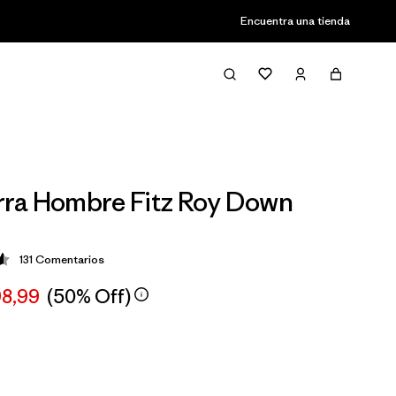
Encuentra una tienda
ra Hombre Fitz Roy Down
131
Comentarios
ción: 4.6 / 5
98,99
(50% Off)