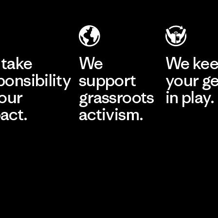
take
We
We ke
ponsibility
support
your g
 our
grassroots
in play.
act.
activism.
Visit Worn Wea
 Our Footprint
Visit Patagonia Action
Works