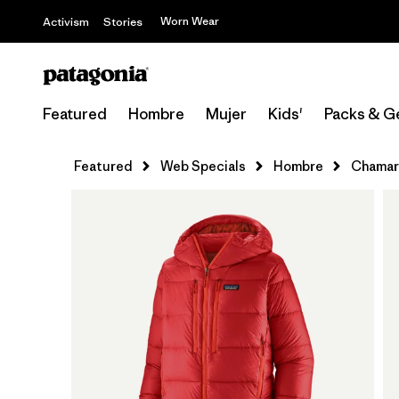
Worn Wear
Activism
Stories
Featured
Hombre
Mujer
Kids'
Packs & G
Featured
Web Specials
Hombre
Chamarr