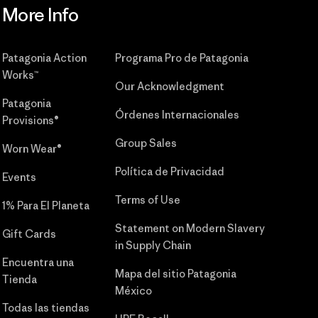
More Info
Patagonia Action
Programa Pro de Patagonia
Works™
Our Acknowledgment
Patagonia
Órdenes Internacionales
Provisions®
Group Sales
Worn Wear®
Política de Privacidad
Events
Terms of Use
1% Para El Planeta
Statement on Modern Slavery
Gift Cards
in Supply Chain
Encuentra una
Mapa del sitio Patagonia
Tienda
México
Todas las tiendas