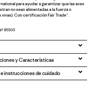
national para ayudar a garantizar que las aves
stran no sean alimentadas a la fuerza o
vivas). Con certificación Fair Trade™.
o Nº 85500
ed
ciones y Características
 e instrucciones de cuidado