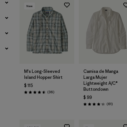
New
M's Long-Sleeved
Camisa de Manga
Island Hopper Shirt
Larga Mujer
Lightweight A/C®
$ 115
Buttondown
Comentarios
(36
)
Valoración: 4.6 / 5
$ 99
Comenta
(61
)
Valoración: 4.2 / 5