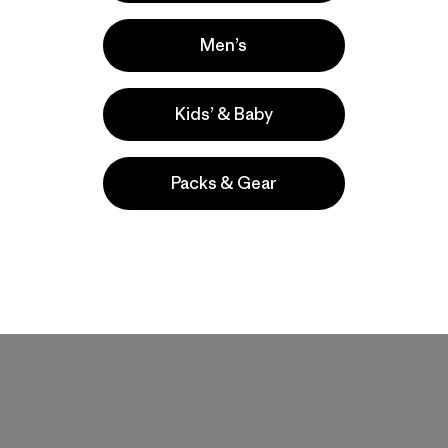
Men’s
Kids’ & Baby
W's Fjord Loft
Packs & Gear
Overshirt Jacket
$ 209