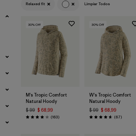
Relaxed fit
Limpiar Todos
Filtrar por
Materials & Fabric
30
% Off
30
% Off
Filtrar por
Sport
Filtrar por
Product Family
Filtrar por
Gender
M's Tropic Comfort
W's Tropic Comfort
Natural Hoody
Natural Hoody
$ 99
$ 68,99
$ 99
$ 68,99
Comentarios
Comenta
(163
)
(67
)
Valoración: 3.9 / 5
Valoración: 4.6 / 5