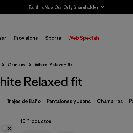
In-Store Pickup
Selecciona una tienda
ear
Provisions
Sports
Web Specials
Filtrar por
Category
Camisas
White, Relaxed fit
Filtrar por
Price
ite Relaxed fit
Filtrar por
Size
Filtrar por
Fit
1
s
Trajes de Baño
Pantalones y Jeans
Chamarras
P
Filtrar por
Color
1
10 Productos
Filtrar por
Features & Processes