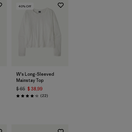
40
% Off
W's Long-Sleeved
Mainstay Top
$ 65
$ 38,99
Comentarios
(22
)
Valoración: 4.1 / 5
rios