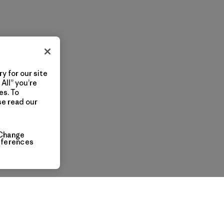
y for our site
All” you’re
es. To
se read our
Change
eferences