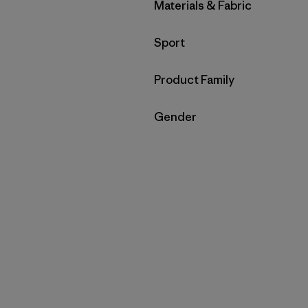
Filtrar por
Materials & Fabric
Filtrar por
Sport
Filtrar por
Product Family
Filtrar por
Gender