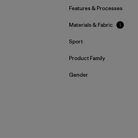
Filtrar por
Features & Processes
Filtrar por
Materials & Fabric
1
Filtrar por
Sport
Filtrar por
Product Family
Filtrar por
Gender