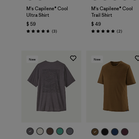
M's Capilene® Cool
M's Capilene® Cool
Ultra Shirt
Trail Shirt
$ 59
$ 49
Comentarios
Comentar
(3
)
(2
)
Valoración: 4.7 / 5
Valoración: 5.0 / 5
New
New