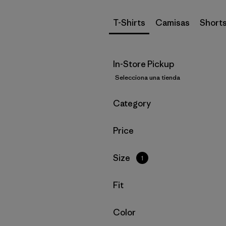
T-Shirts
Camisas
Short
In-Store Pickup
Selecciona una tienda
Filtrar por
Category
Filtrar por
Price
Filtrar por
Size
1
Filtrar por
Fit
Filtrar por
Color