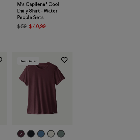
M's Capilene® Cool
Daily Shirt - Water
People Sets
$ 59
$ 40,99
arios
Best Seller