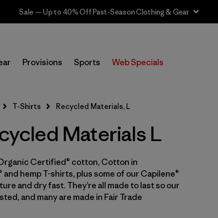
Sale — Up to 40% Off Past-Season Clothing & Gear
In-Store Pickup
Selecciona una tienda
ear
Provisions
Sports
Web Specials
Filtrar por
Category
T-Shirts
Recycled Materials, L
Filtrar por
Price
ecycled Materials L
Filtrar por
Size
1
Organic Certified® cotton, Cotton in
Filtrar por
Fit
 and hemp T-shirts, plus some of our Capilene®
ure and dry fast. They’re all made to last so our
Filtrar por
Color
sted, and many are made in Fair Trade
Filtrar por
Features & Processes