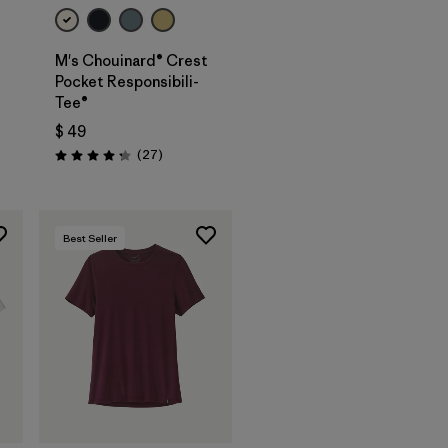
M's Chouinard® Crest
Pocket Responsibili-
Tee®
$ 49
os
Comentarios
(27
)
Valoración: 4.2 / 5
Best Seller