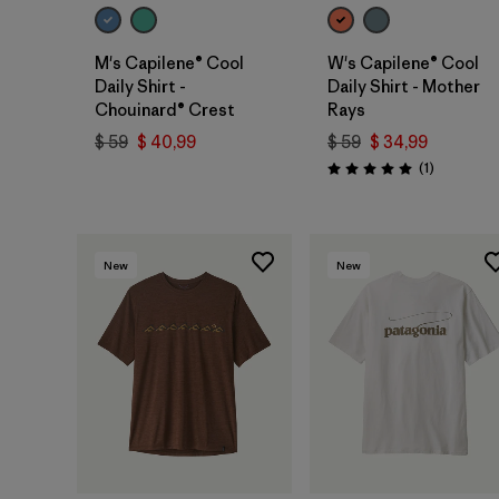
M's Capilene® Cool
W's Capilene® Cool
Daily Shirt -
Daily Shirt - Mother
Chouinard® Crest
Rays
$ 59
$ 40,99
$ 59
$ 34,99
Comentari
(1
)
Valoración: 5.0 / 5
New
New