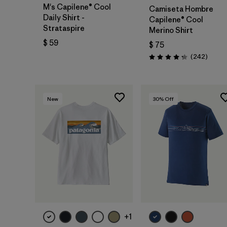
M's Capilene® Cool
Camiseta Hombre
Daily Shirt -
Capilene® Cool
Strataspire
Merino Shirt
$ 59
$ 75
Coment
(242
)
Valoración: 4.3 / 5
New
30
% Off
+1