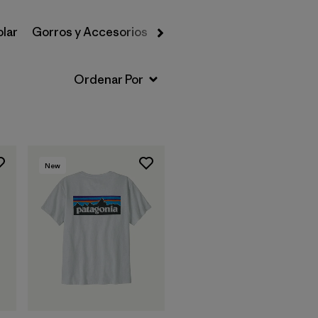
olar
Gorros y Accesorios
Sudaderas y Hoodies
Swe
New