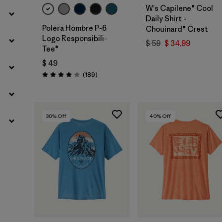
W's Capilene® Cool
Daily Shirt -
Polera Hombre P-6
Chouinard® Crest
Logo Responsibili-
$ 59
$ 34,99
Tee®
$ 49
Comentarios
(189
)
Valoración: 4.0 / 5
30
% Off
40
% Off