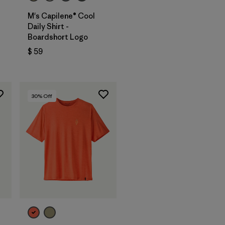
M's Capilene® Cool
Daily Shirt -
Boardshort Logo
ios
$ 59
30
% Off