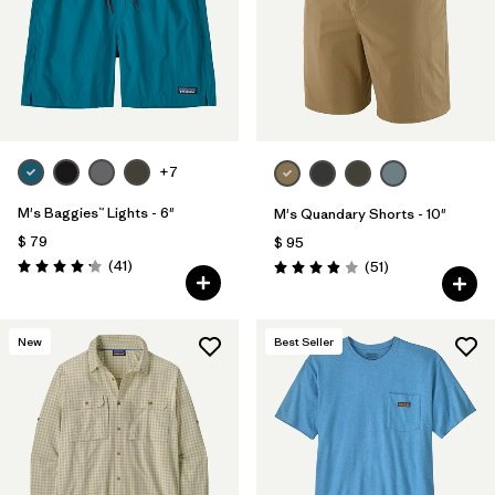
+7
M's Baggies™ Lights - 6"
M's Quandary Shorts - 10"
$ 79
$ 95
Comentarios
(41
)
Comentarios
(51
)
Valoración: 4.1 / 5
Valoración: 3.9 / 5
New
Best Seller