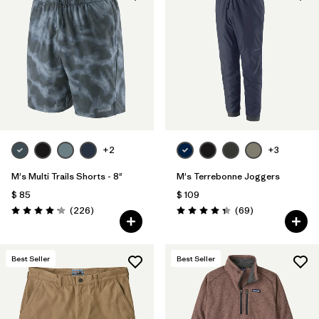
+2
+3
M's Multi Trails Shorts - 8"
M's Terrebonne Joggers
$ 85
$ 109
Comentarios
Comentarios
(226
)
(69
)
Valoración: 4.2 / 5
Valoración: 4.3 / 5
Best Seller
Best Seller