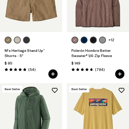
+12
M's Heritage Stand Up™
Polerón Hombre Better
Shorts - 5"
Sweater® 1/4-Zip Fleece
$ 95
$ 149
Comentarios
Comentarios
(54
)
(794
)
Valoración: 4.8 / 5
Valoración: 4.7 / 5
Best Seller
Best Seller