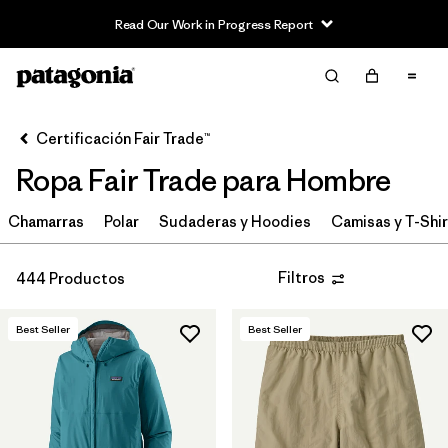
Read Our Work in Progress Report
Filter & Sort
Limpiar Todos
In-Store Pickup
Selecciona una tienda
Certificación Fair Trade™
Ropa Fair Trade para Hombre
Ordenar Por
Chamarras
Filtrar por
Polar
Sudaderas y Hoodies
Camisas y T-Shi
Category
Filtrar por
Price
Filtros
444 Productos
Filtrar por
Fit
Best Seller
Best Seller
Filtrar por
Color
Filtrar por
Features & Processes