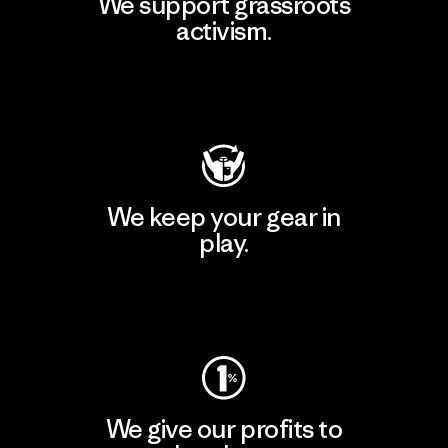
We support grassroots
activism.
Visit Patagonia Action Works
We keep your gear in
play.
Visit Worn Wear
We give our profits to