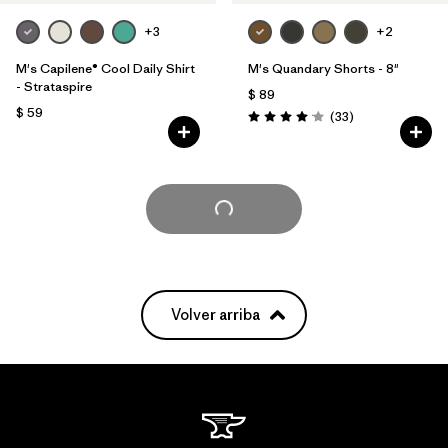
+3
+2
M's Capilene® Cool Daily Shirt
M's Quandary Shorts - 8"
- Strataspire
$ 89
$ 59
Comentarios
(33
)
Valoración: 4.0 / 5
Cargar Más
Volver arriba