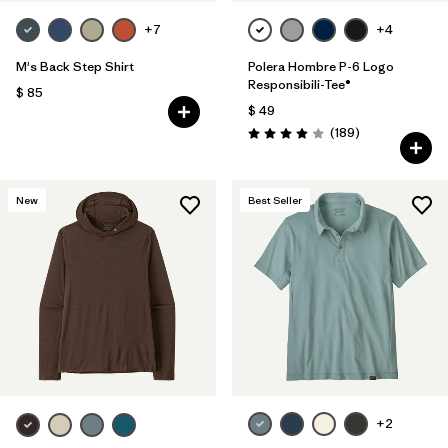
+7
+4
M's Back Step Shirt
Polera Hombre P-6 Logo
Responsibili-Tee®
$ 85
$ 49
Comentarios
(189
)
Valoración: 4.0 / 5
New
Best Seller
+2