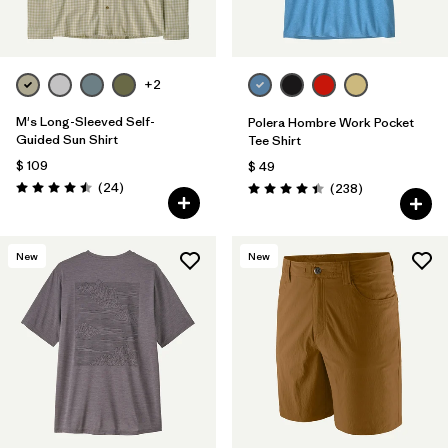
+2
M's Long-Sleeved Self-
Polera Hombre Work Pocket
Guided Sun Shirt
Tee Shirt
$ 109
$ 49
Comentarios
(24
)
Comentarios
(238
)
Valoración: 4.5 / 5
Valoración: 4.4 / 5
New
New