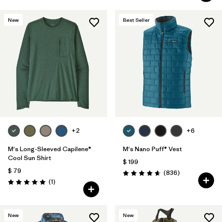
New
Best Seller
+2
+6
M's Long-Sleeved Capilene®
M's Nano Puff® Vest
Cool Sun Shirt
$ 199
$ 79
Comentarios
(836
)
Valoración: 4.7 / 5
Comentarios
(1
)
Valoración: 5.0 / 5
New
New