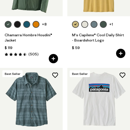
+8
+1
Chamarra Hombre Houdini®
M's Capilene® Cool Daily Shirt
Jacket
- Boardshort Logo
$ 119
$ 59
Comentarios
(505
)
Valoración: 4.5 / 5
Best Seller
Best Seller