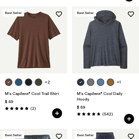
Best Seller
Best Seller
+2
+1
M's Capilene® Cool Trail Shirt
M's Capilene® Cool Daily
Hoody
$ 49
$ 69
Comentarios
(2
)
Valoración: 5.0 / 5
Comentarios
(542
)
Valoración: 4.8 / 5
Best Seller
Best Seller