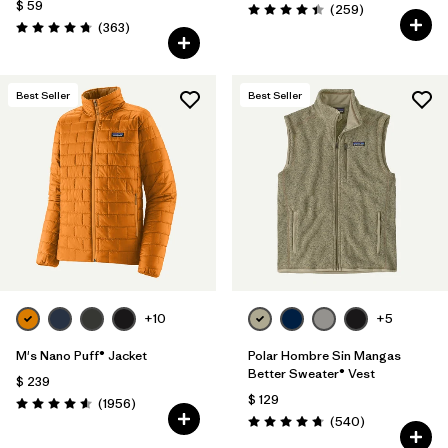
$ 59
Comentarios
(259
)
Valoración: 4.4 / 5
Comentarios
(363
)
Valoración: 4.7 / 5
Best Seller
Best Seller
+10
+5
M's Nano Puff® Jacket
Polar Hombre Sin Mangas
Better Sweater® Vest
$ 239
$ 129
Comentarios
(1956
)
Valoración: 4.6 / 5
Comentarios
(540
)
Valoración: 4.8 / 5