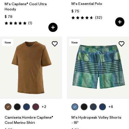
M's Essential Polo
M's Capilene® Cool Ultra
Hoody
$ 75
$ 79
Comentarios
(32
)
Valoración: 4.6 / 5
Comentarios
(1
)
Valoración: 5.0 / 5
New
New
+2
+6
Camiseta Hombre Capilene®
M's Hydropeak Volley Shorts
Cool Merino Shirt
- 16"