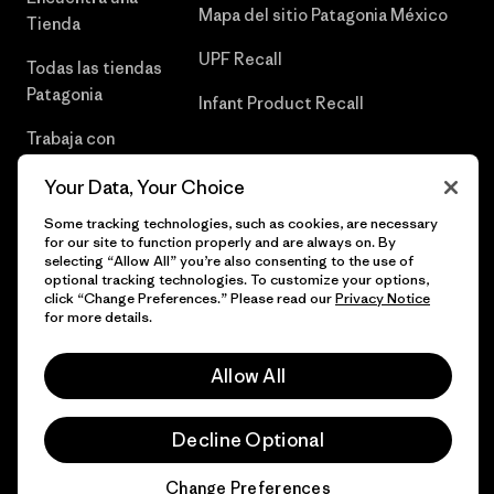
Mapa del sitio Patagonia México
Tienda
UPF Recall
Todas las tiendas
Patagonia
Infant Product Recall
Trabaja con
Nosotros
Your Data, Your Choice
Prensa
Some tracking technologies, such as cookies, are necessary
for our site to function properly and are always on. By
selecting “Allow All” you’re also consenting to the use of
optional tracking technologies. To customize your options,
click “Change Preferences.” Please read our
Privacy Notice
© 2026 Patagonia, Inc. Todos los derechos reservados.
for more details.
Allow All
español
Decline Optional
Change Preferences