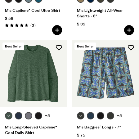
M's Capilene® Cool Ultra Shirt
M's Lightweight All-Wear
Shorts - 8"
$ 59
$ 85
Comentarios
(3
)
Valoración: 4.7 / 5
Best Seller
Best Seller
+5
+5
M's Long-Sleeved Capilene®
M's Baggies™ Longs - 7"
Cool Daily Shirt
$ 75