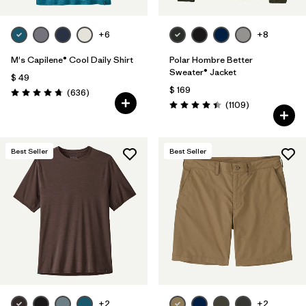
+6
+8
M's Capilene® Cool Daily Shirt
Polar Hombre Better
Sweater® Jacket
$ 49
$ 169
Comentarios
(636
)
Valoración: 4.7 / 5
Comentarios
(1109
)
Valoración: 4.4 / 5
Best Seller
Best Seller
+2
+2