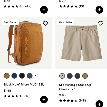
$ 75
$ 79
Comentarios
Comentarios
(242
)
(19
)
Valoración: 4.3 / 5
Valoración: 4.8 / 5
Best Seller
Best Seller
+4
Black Hole® Micro MLC® 22L
M's Heritage Stand Up™
Shorts - 7"
$ 155
$ 95
Comentarios
(35
)
Valoración: 4.5 / 5
Comentarios
(148
)
Valoración: 4.4 / 5