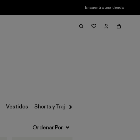
Encuentra una tienda
Filter & Sort
Vestidos
Shorts y Trajes de Baño
Ropa para el Agu