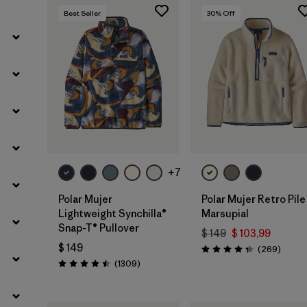
Best Seller
30
% Off
Filtrar por
Sport
Filtrar por
Product Family
Filtrar por
Volume
Filtrar por
Temperature
+7
Filtrar por
Gender
Polar Mujer
Polar Mujer Retro Pile
Lightweight Synchilla®
Marsupial
Filtrar por
Size
Snap-T® Pullover
$ 149
$ 103,99
$ 149
Coment
(269
)
Valoración: 4.3 / 5
Comentarios
(1309
)
Valoración: 4.5 / 5