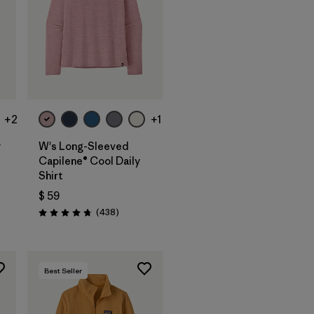
+2
+1
y
W's Long-Sleeved
Capilene® Cool Daily
Shirt
arios
$ 59
Comentarios
(438
)
Valoración: 4.7 / 5
Best Seller