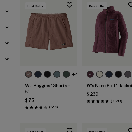
Best Seller
Best Seller
+4
W's Baggies™ Shorts -
W's Nano Puff® Jacke
5"
$ 239
$ 75
Comen
(1920
)
Valoración: 4.6 / 5
Comentarios
(551
)
Valoración: 4.2 / 5
Best Seller
Best Seller