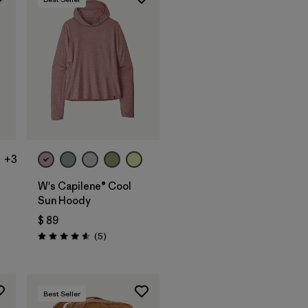
+3
W's Capilene® Cool
Sun Hoody
$ 89
os
Comentarios
(5
)
Valoración: 4.6 / 5
Best Seller