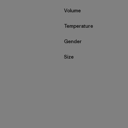
Filtrar por
Volume
Filtrar por
Temperature
Filtrar por
Gender
Filtrar por
Size