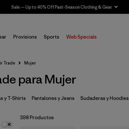
Sale — Up to 40% Off Past-Season Clothing & Gear
In-Store Pickup
Selecciona una tienda
ear
Provisions
Sports
Web Specials
Filtrar por
Category
ir Trade
Mujer
Filtrar por
Price
ade para Mujer
Filtrar por
Fit
Filtrar por
Color
s y T-Shirts
Pantalones y Jeans
Sudaderas y Hoodies
Filtrar por
Features & Processes
398 Productos
Filtrar por
Materials & Fabric