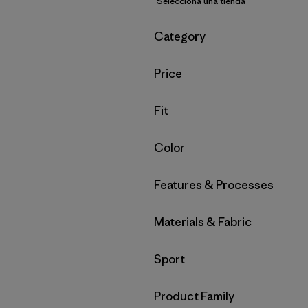
Selecciona una tienda
Filtrar por
Category
Filtrar por
Price
Filtrar por
Fit
Filtrar por
Color
Filtrar por
Features & Processes
Filtrar por
Materials & Fabric
Filtrar por
Sport
Filtrar por
Product Family