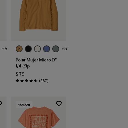
+5
+5
Polar Mujer Micro D®
1/4-Zip
$ 79
arios
Comentarios
(387
)
Valoración: 4.5 / 5
40
% Off