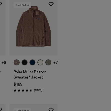
Best Seller
+8
+7
t
Polar Mujer Better
Sweater® Jacket
$ 169
tarios
Comentarios
(992
)
Valoración: 4.4 / 5
Best Seller