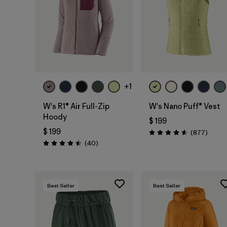
+1
W's R1® Air Full-Zip
W's Nano Puff® Vest
Hoody
$ 199
$ 199
Coment
(877
)
Valoración: 4.6 / 5
Comentarios
(40
)
Valoración: 4.5 / 5
Best Seller
Best Seller