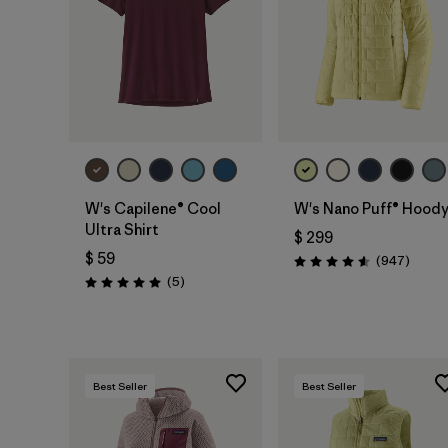
W's Capilene® Cool
W's Nano Puff® Hood
Ultra Shirt
$ 299
$ 59
Coment
(947
)
Valoración: 4.6 / 5
Comentarios
(5
)
Valoración: 5.0 / 5
Best Seller
Best Seller