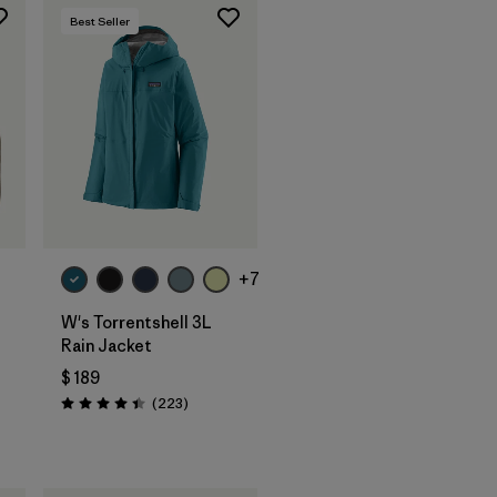
Best Seller
+7
W's Torrentshell 3L
Rain Jacket
$ 189
arios
Comentarios
(223
)
Valoración: 4.4 / 5