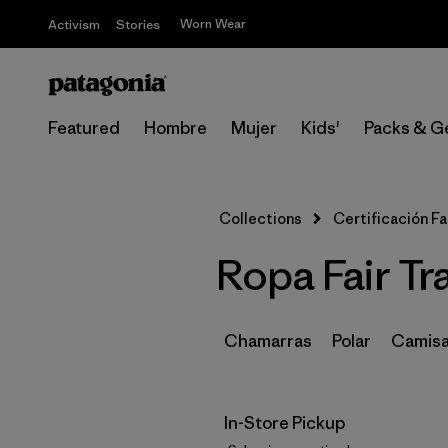
Worn Wear
Activism
Stories
Featured
Hombre
Mujer
Kids'
Packs & G
Collections
Certificación Fa
Ropa Fair Tr
Chamarras
Polar
Camisa
In-Store Pickup