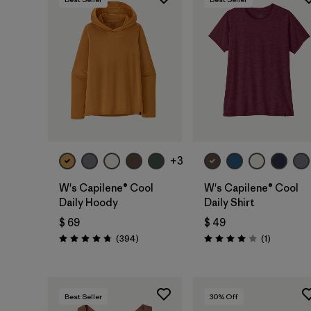
+3
W's Capilene® Cool
W's Capilene® Cool
Daily Hoody
Daily Shirt
$ 69
$ 49
Comentarios
Comentari
(394
)
(1
)
Valoración: 4.7 / 5
Valoración: 4.0 / 5
Best Seller
30
% Off