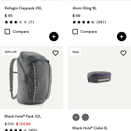
Refugio Daypack 26L
Atom Sling 8L
$ 115
$ 69
Comentarios
Comentarios
(7
)
(347
)
Valoración: 2.9 / 5
Valoración: 4.3 / 5
Compara
Compara
30
% Off
New
Black Hole® Pack 32L
$ 179
$ 124,99
Black Hole® Cube 3L
Comentarios
(155
)