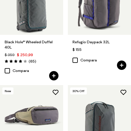
Black Hole® Wheeled Duffel
Refugio Daypack 32L
40L
$ 155
$ 359
$ 250,99
Compara
Comentarios
(65
)
Valoración: 4.1 / 5
Compara
New
30
% Off