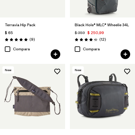
Terravia Hip Pack
Black Hole® MLC® Wheelie 34L
$ 65
$ 359
$ 250,99
Comentarios
Comentarios
(9
)
(12
)
Valoración: 5.0 / 5
Valoración: 4.3 / 5
Compara
Compara
New
New