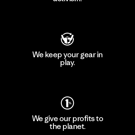
Visit Patagonia Action Works
We keep your gear in
play.
Visit Worn Wear
We give our profits to
the planet.