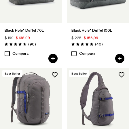
Black Hole® Duffel 70L
Black Hole® Duffel 100L
$ 199
$ 138,99
$ 225
$ 156,99
Comentarios
Comentarios
(90
)
(40
)
Valoración: 4.6 / 5
Valoración: 4.8 / 5
Compara
Compara
Best Seller
Best Seller