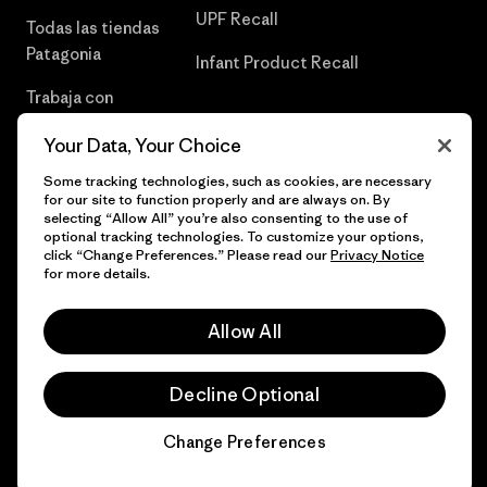
UPF Recall
Todas las tiendas
Patagonia
Infant Product Recall
Trabaja con
Nosotros
Your Data, Your Choice
Prensa
Some tracking technologies, such as cookies, are necessary
for our site to function properly and are always on. By
selecting “Allow All” you’re also consenting to the use of
optional tracking technologies. To customize your options,
click “Change Preferences.” Please read our
Privacy Notice
© 2026 Patagonia, Inc. Todos los derechos reservados.
for more details.
Allow All
español
Decline Optional
Change Preferences
Chat