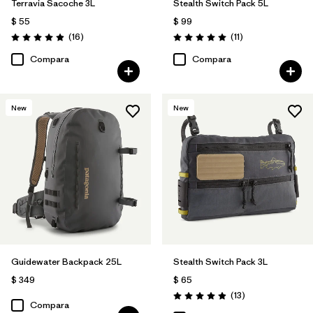
Terravia Sacoche 3L
Stealth Switch Pack 5L
$ 55
$ 99
Comentarios
Comentarios
(16
)
(11
)
Valoración: 4.9 / 5
Valoración: 5.0 / 5
Compara
Compara
New
New
Guidewater Backpack 25L
Stealth Switch Pack 3L
$ 349
$ 65
Comentarios
(13
)
Valoración: 4.9 / 5
Compara