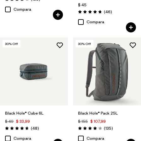
Valoración: 4.2 / 5
$ 45
Compara
Comentarios
(46
)
Valoración: 4.8 / 5
Compara
30
% Off
30
% Off
Black Hole® Cube 6L
Black Hole® Pack 25L
$ 49
$ 33,99
$ 155
$ 107,99
Comentarios
Comentarios
(48
)
(135
)
Valoración: 4.7 / 5
Valoración: 4.1 / 5
Compara
Compara