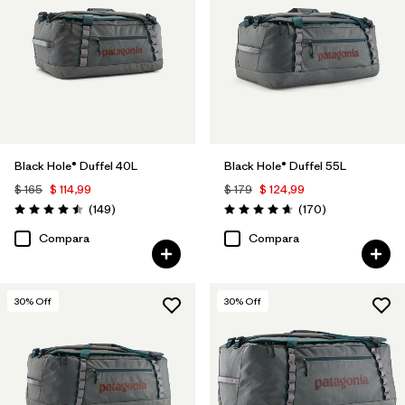
Filtrar por
Volume
Black Hole® Duffel 40L
Black Hole® Duffel 55L
$ 165
$ 114,99
$ 179
$ 124,99
Comentarios
Comentarios
(149
)
(170
)
Valoración: 4.5 / 5
Valoración: 4.6 / 5
Compara
Compara
30
% Off
30
% Off