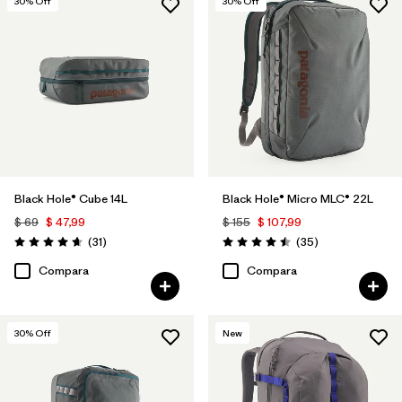
30
% Off
30
% Off
Black Hole® Cube 14L
Black Hole® Micro MLC® 22L
$ 69
$ 47,99
$ 155
$ 107,99
Comentarios
Comentarios
(31
)
(35
)
Valoración: 4.6 / 5
Valoración: 4.5 / 5
Compara
Compara
30
% Off
New