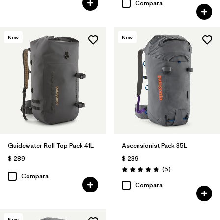
Compara
New
New
Guidewater Roll-Top Pack 41L
Ascensionist Pack 35L
$ 289
$ 239
Comentarios
(5
)
Valoración: 4.8 / 5
Compara
Compara
New