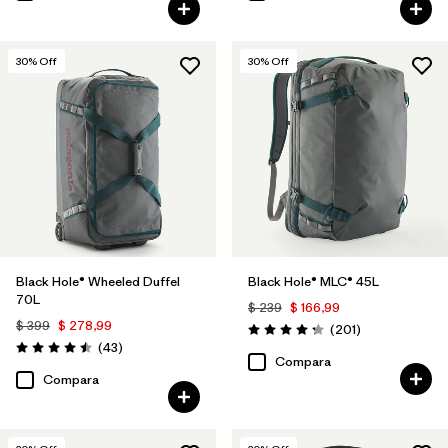
30
% Off
30
% Off
Black Hole® Wheeled Duffel
Black Hole® MLC® 45L
70L
$ 239
$ 166,99
$ 399
$ 278,99
Comentarios
(201
)
Valoración: 4.3 / 5
Comentarios
(43
)
Valoración: 4.5 / 5
Compara
Compara