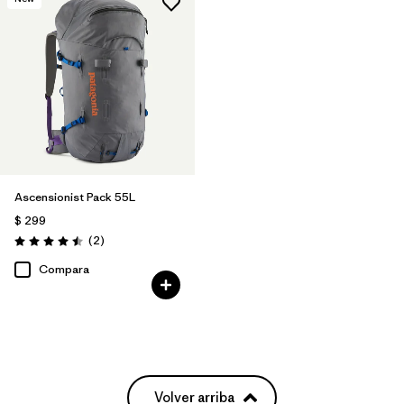
Ascensionist Pack 55L
$ 299
Comentarios
(2
)
Valoración: 4.5 / 5
Compara
Volver arriba