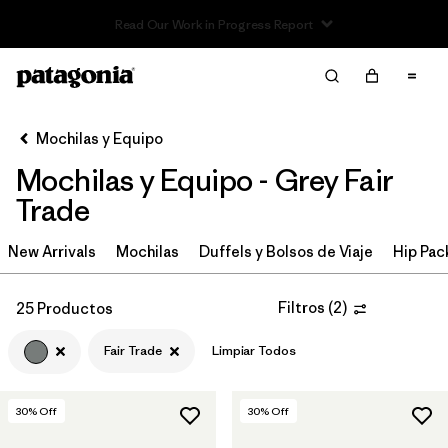
Read Our Work in Progress Report
Filter & Sort
Limpiar Todos
In-Store Pickup
Selecciona una tienda
Mochilas y Equipo
Mochilas y Equipo - Grey Fair
Ordenar Por
Trade
Filtrar por
Category
New Arrivals
Mochilas
Duffels y Bolsos de Viaje
Hip Pac
Filtrar por
Price
Filtros
(
2
)
25 Productos
Filtrar por
Color
1
Fair Trade
Limpiar Todos
Filtrar por
Features & Processes
1
30
% Off
30
% Off
Filtrar por
Materials & Fabric