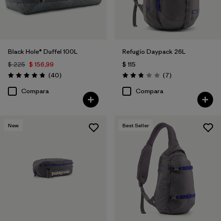
Black Hole® Duffel 100L
Refugio Daypack 26L
$ 225
$ 156,99
$ 115
Comentarios
Comentarios
(40
)
(7
)
Valoración: 4.8 / 5
Valoración: 2.9 / 5
Compara
Compara
New
Best Seller