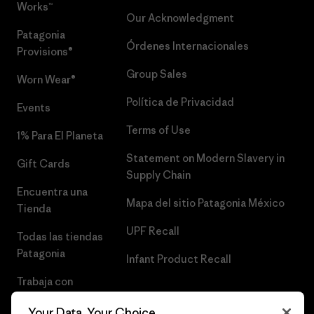
Works™
Our Acknowledgment
Patagonia
Órdenes Internacionales
Provisions®
Group Sales
Worn Wear®
Política de Privacidad
Events
Terms of Use
1% Para El Planeta
Statement on Modern Slavery in
Gift Cards
Supply Chain
Encuentra una
Mapa del sitio Patagonia México
Tienda
UPF Recall
Todas las tiendas
Patagonia
Infant Product Recall
Trabaja con
Nosotros
Your Data, Your Choice