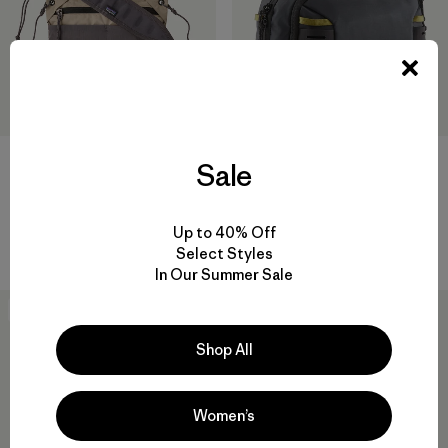
Terravia Sacoche 3L
Stealth Switch Pack 5L
Sale
$ 55
$ 99
Comentarios
Comentarios
(16
)
(11
)
Valoración: 4.9 / 5
Valoración: 5.0 / 5
Up to 40% Off
Compara
Compara
Select Styles
In Our Summer Sale
New
New
Shop All
Women’s