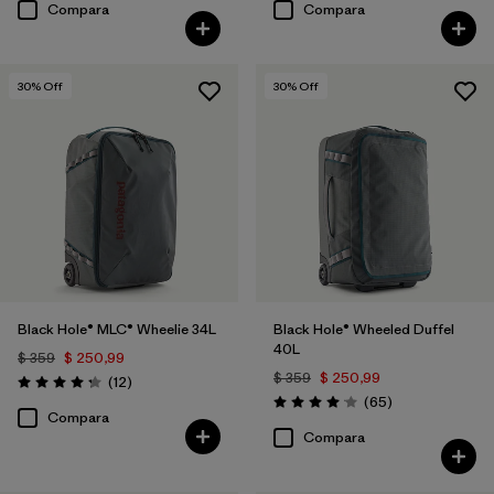
Compara
Compara
30
% Off
30
% Off
Black Hole® MLC® Wheelie 34L
Black Hole® Wheeled Duffel
40L
$ 359
$ 250,99
$ 359
$ 250,99
Comentarios
(12
)
Valoración: 4.3 / 5
Comentarios
(65
)
Valoración: 4.1 / 5
Compara
Compara