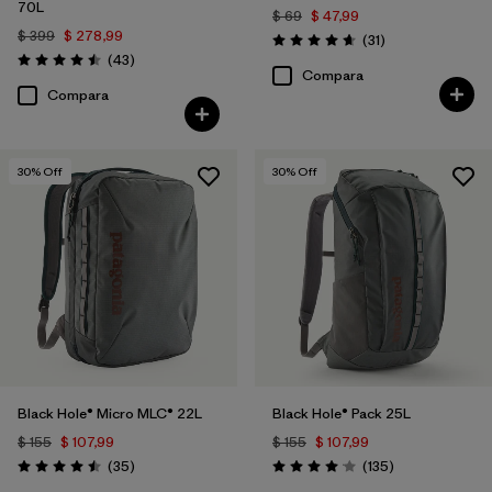
70L
$ 69
$ 47,99
$ 399
$ 278,99
Comentarios
(31
)
Valoración: 4.6 / 5
Comentarios
(43
)
Valoración: 4.5 / 5
Compara
Compara
30
% Off
30
% Off
Black Hole® Micro MLC® 22L
Black Hole® Pack 25L
$ 155
$ 107,99
$ 155
$ 107,99
Comentarios
Comentarios
(35
)
(135
)
Valoración: 4.5 / 5
Valoración: 4.1 / 5