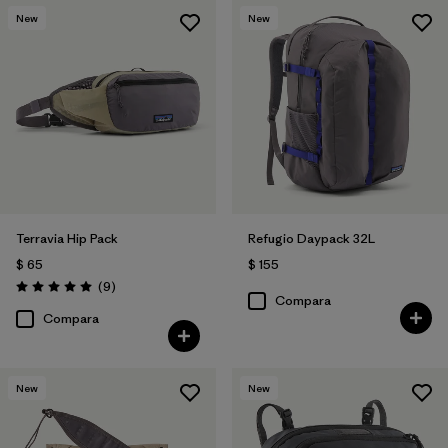
New
New
Terravia Hip Pack
Refugio Daypack 32L
$ 65
$ 155
Comentarios
(9
)
Valoración: 5.0 / 5
Compara
Compara
New
New