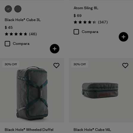
Atom Sling 8L
$ 69
Black Hole® Cube 3L
Comentarios
(347
)
Valoración: 4.3 / 5
$ 45
Compara
Comentarios
(46
)
Valoración: 4.8 / 5
Compara
30
% Off
30
% Off
Black Hole® Wheeled Duffel
Black Hole® Cube 14L