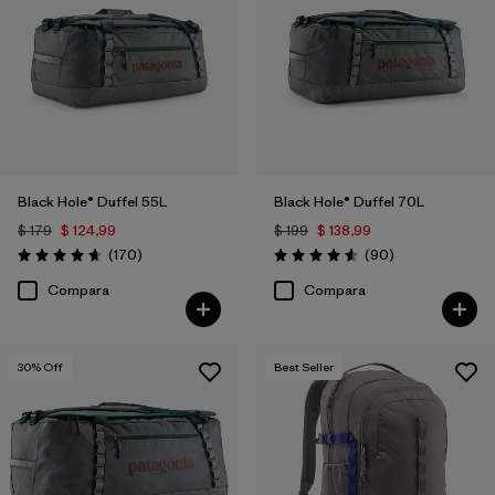
Filtrar por
Volume
Black Hole® Duffel 55L
Black Hole® Duffel 70L
$ 179
$ 124,99
$ 199
$ 138,99
Comentarios
Comentarios
(170
)
(90
)
Valoración: 4.6 / 5
Valoración: 4.6 / 5
Compara
Compara
30
% Off
Best Seller