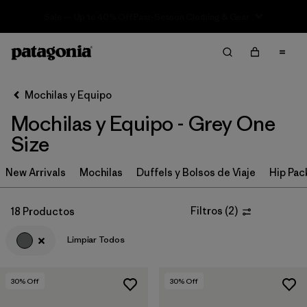
Sale — Up to 40% Off Past-Season Clothing & Gear
Filter & Sort
Limpiar Todos
In-Store Pickup
Selecciona una tienda
Mochilas y Equipo
Mochilas y Equipo - Grey One
Ordenar Por
Size
Filtrar por
Category
New Arrivals
Mochilas
Duffels y Bolsos de Viaje
Hip Pac
Filtrar por
Price
Filtros
(
2
)
18 Productos
Filtrar por
Color
1
Limpiar Todos
Filtrar por
Features & Processes
30
% Off
30
% Off
Filtrar por
Materials & Fabric