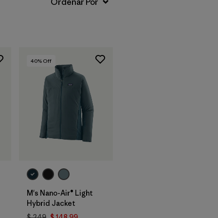
40
% Off
M's Nano-Air® Light
Hybrid Jacket
$ 249
$ 148,99