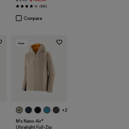
rios
Comentarios
(66
)
Valoración: 4.2 / 5
Compara
New
+2
M's Nano-Air®
Ultralight Full-Zip