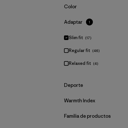
Filtrar por
Color
Filtrar por
Adaptar
1
Slim fit
(17)
Regular fit
(46)
Relaxed fit
(4)
Filtrar por
Deporte
Filtrar por
Warmth Index
Filtrar por
Familia de productos