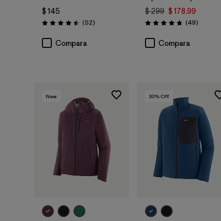
$ 145
$ 299
$ 178,99
Comentarios
Comenta
(52
)
(49
)
Valoración: 4.5 / 5
Valoración: 4.8 / 5
Compara
Compara
New
30
% Off