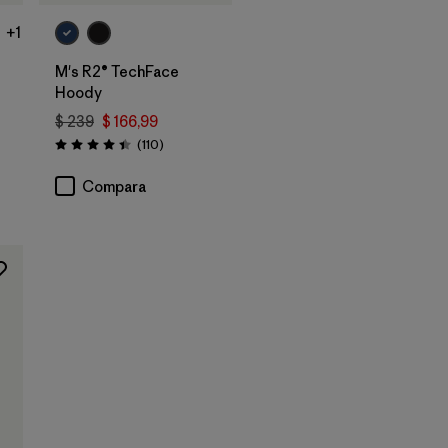
+1
M's R2® TechFace
Hoody
$ 239
$ 166,99
rios
Comentarios
(110
)
Valoración: 4.4 / 5
Compara