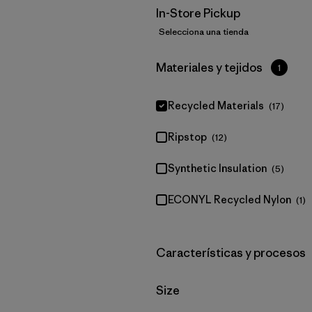
In-Store Pickup
Selecciona una tienda
Filtrar por
Materiales y tejidos
1
Recycled Materials
(17)
Ripstop
(12)
Synthetic Insulation
(5)
ECONYL Recycled Nylon
(1)
Filtrar por
Características y procesos
Filtrar por
Size