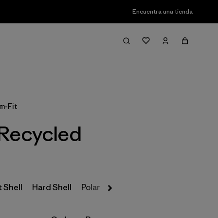
Encuentra una tienda
Filter & Sort
m-Fit
 Recycled
 Shell
Hard Shell
Polar
Insulated
Parkas y Abrigos