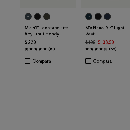
M's R1® TechFace Fitz
M's Nano-Air® Light
Roy Trout Hoody
Vest
$ 229
$ 199
$ 138,99
Comentarios
Comenta
(19
)
(58
)
Valoración: 4.7 / 5
Valoración: 4.4 / 5
Compara
Compara