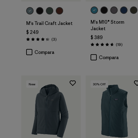
M's M10® Storm
M's Trail Craft Jacket
Jacket
$ 249
$ 389
Comentarios
(3
)
Valoración: 4.3 / 5
Comenta
(19
)
Valoración: 4.7 / 5
Compara
Compara
New
30
% Off