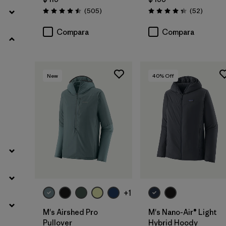
Comentarios
Comenta
(505
)
(52
)
Valoración: 4.5 / 5
Valoración: 4.3 / 5
Filtrar por
Familia de productos
Compara
Compara
New
40
% Off
+1
M's Airshed Pro
M's Nano-Air® Light
Pullover
Hybrid Hoody