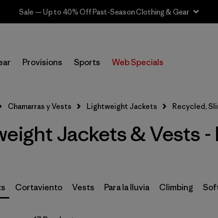
Sale — Up to 40% Off Past-Season Clothing & Gear
In-Store Pickup
Selecciona una tienda
ear
Provisions
Sports
Web Specials
Filtrar por
Materiales y tejidos
1
Chamarras y Vests
Lightweight Jackets
Recycled, Sli
Recycled Materials
(17)
eight Jackets & Vests -
Ripstop
(12)
Synthetic Insulation
(5)
ECONYL Recycled Nylon
(1)
ts
Cortaviento
Vests
Para la lluvia
Climbing
Soft
Filtrar por
Características y procesos