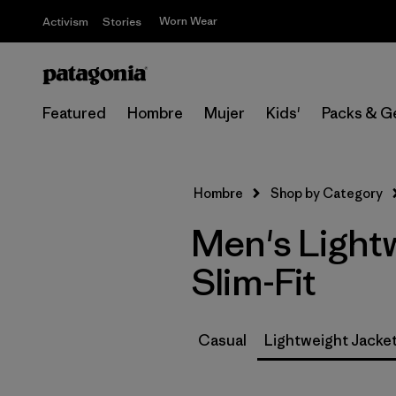
Worn Wear
Activism
Stories
Featured
Hombre
Mujer
Kids'
Packs & G
Hombre
Shop by Category
Men's Lightw
Slim-Fit
Casual
Lightweight Jacke