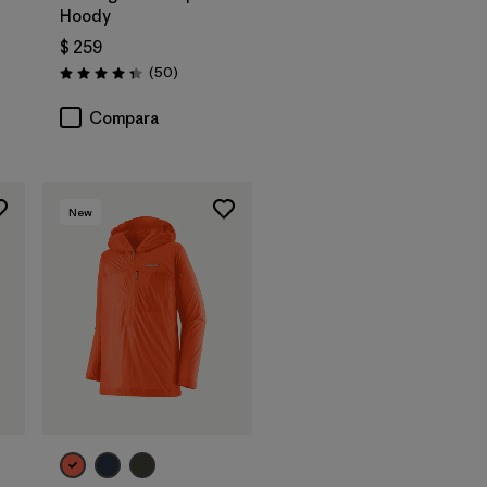
Hoody
$ 259
rios
Comentarios
(50
)
Valoración: 4.3 / 5
Compara
New