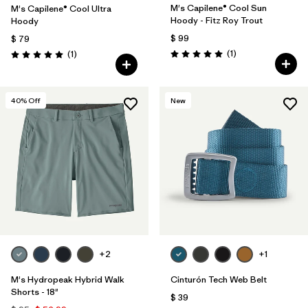
M's Capilene® Cool Sun
M's Capilene® Cool Ultra
Hoody - Fitz Roy Trout
Hoody
$ 99
$ 79
Comentarios
Comentarios
(1
)
(1
)
Valoración: 5.0 / 5
Valoración: 5.0 / 5
40
% Off
New
+2
+1
M's Hydropeak Hybrid Walk
Cinturón Tech Web Belt
Shorts - 18"
$ 39