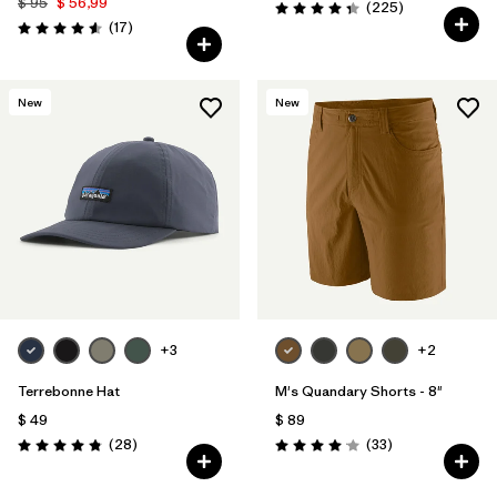
$ 95
$ 56,99
Comentarios
(225
)
Valoración: 4.3 / 5
Comentarios
(17
)
Valoración: 4.6 / 5
New
New
+3
+2
Terrebonne Hat
M's Quandary Shorts - 8"
$ 49
$ 89
Comentarios
Comentarios
(28
)
(33
)
Valoración: 4.8 / 5
Valoración: 4.0 / 5