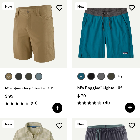
New
New
+7
M's Baggies™ Lights - 6"
M's Quandary Shorts - 10"
$ 79
$ 95
Comentarios
Comentarios
(41
)
(51
)
Valoración: 4.1 / 5
Valoración: 3.9 / 5
New
New