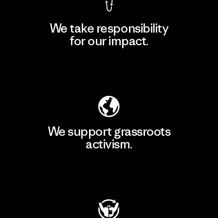
We take responsibility
for our impact.
Explore Our Footprint
We support grassroots
activism.
Visit Patagonia Action Works