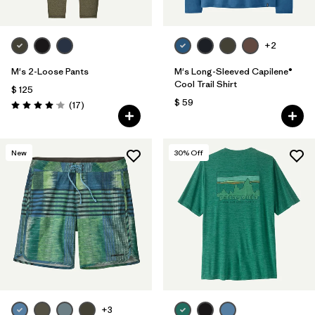
+2
M's 2-Loose Pants
M's Long-Sleeved Capilene®
Cool Trail Shirt
$ 125
$ 59
Comentarios
(17
)
Valoración: 4.1 / 5
New
30
% Off
+3