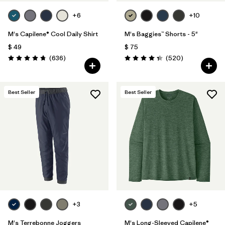
+6
+10
M's Capilene® Cool Daily Shirt
M's Baggies™ Shorts - 5"
$ 49
$ 75
Comentarios
Comentarios
(636
)
(520
)
Valoración: 4.7 / 5
Valoración: 4.4 / 5
Best Seller
Best Seller
+3
+5
M's Terrebonne Joggers
M's Long-Sleeved Capilene®