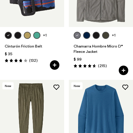
+1
+1
Cinturón Friction Belt
Chamarra Hombre Micro D®
Fleece Jacket
$ 35
$ 99
Comentarios
(132
)
Valoración: 3.7 / 5
Comentarios
(215
)
Valoración: 4.6 / 5
New
New