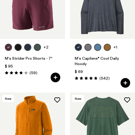
Filtrar por
Features
1
Filtrar por
Materials & Fabric
+2
+1
M's Strider Pro Shorts - 7"
M's Capilene® Cool Daily
Hoody
$ 95
$ 69
Comentarios
(59
)
Valoración: 3.8 / 5
Comentarios
(542
)
Valoración: 4.8 / 5
New
New