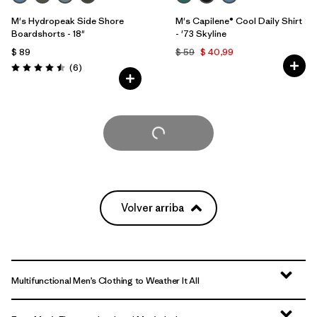
M's Hydropeak Side Shore
M's Capilene® Cool Daily Shirt
Boardshorts - 18"
- '73 Skyline
$ 89
$ 59
$ 40,99
Comentarios
(6
)
Valoración: 4.5 / 5
Cargar Más
Volver arriba
Multifunctional Men’s Clothing to Weather It All