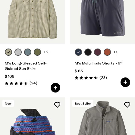
+2
+1
M's Long-Sleeved Self-
M's Multi Trails Shorts - 6"
Guided Sun Shirt
$ 85
$ 109
Comentarios
(23
)
Valoración: 4.6 / 5
Comentarios
(24
)
Valoración: 4.5 / 5
New
Best Seller