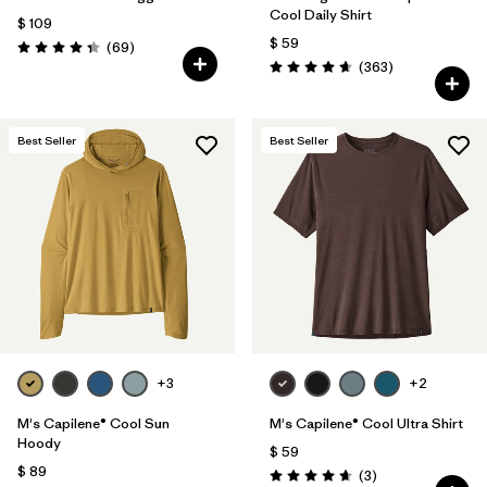
Cool Daily Shirt
$ 109
$ 59
Comentarios
(69
)
Valoración: 4.3 / 5
Comentarios
(363
)
Valoración: 4.7 / 5
Best Seller
Best Seller
+3
+2
M's Capilene® Cool Sun
M's Capilene® Cool Ultra Shirt
Hoody
$ 59
$ 89
Comentarios
(3
)
Valoración: 4.7 / 5