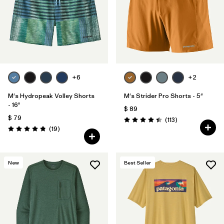
+6
+2
M's Hydropeak Volley Shorts
M's Strider Pro Shorts - 5"
- 16"
$ 89
$ 79
Comentarios
(113
)
Valoración: 4.4 / 5
Comentarios
(19
)
Valoración: 4.8 / 5
New
Best Seller