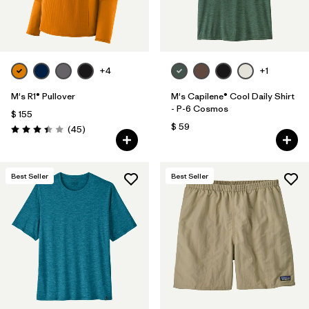
+4
+1
M's R1® Pullover
M's Capilene® Cool Daily Shirt
- P-6 Cosmos
$ 155
$ 59
Comentarios
(45
)
Valoración: 3.4 / 5
Best Seller
Best Seller