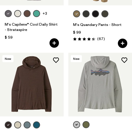
+3
M's Capilene® Cool Daily Shirt
M's Quandary Pants - Short
- Strataspire
$ 99
$ 59
Comentarios
(67
)
Valoración: 4.4 / 5
New
New