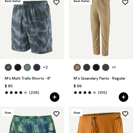
Best Seller
Best Seller
+2
+1
M's Multi Trails Shorts - 8"
M's Quandary Pants - Regular
$ 85
$ 99
Comentarios
Comentarios
(226
)
(105
)
Valoración: 4.2 / 5
Valoración: 4.2 / 5
New
New