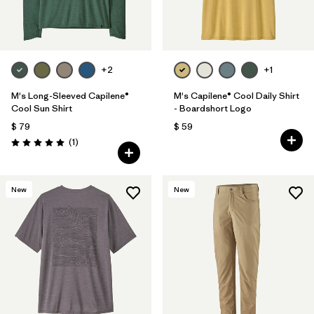
+2
+1
M's Long-Sleeved Capilene®
M's Capilene® Cool Daily Shirt
Cool Sun Shirt
- Boardshort Logo
$ 79
$ 59
Comentarios
(1
)
Valoración: 5.0 / 5
New
New