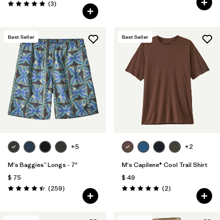
Comentarios
(3
)
Valoración: 5.0 / 5
Best Seller
Best Seller
+5
+2
M's Baggies™ Longs - 7"
M's Capilene® Cool Trail Shirt
$ 75
$ 49
Comentarios
Comentarios
(259
)
(2
)
Valoración: 4.4 / 5
Valoración: 5.0 / 5