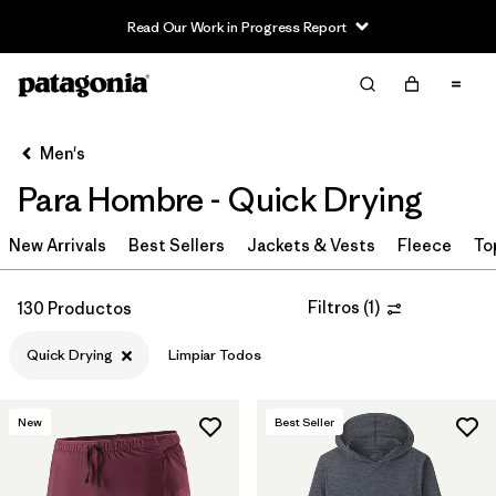
Read Our Work in Progress Report
Filter & Sort
Limpiar Todos
In-Store Pickup
Selecciona una tienda
Men's
Para Hombre - Quick Drying
Ordenar Por
New Arrivals
Filtrar por
Best Sellers
Jackets & Vests
Fleece
To
Category
Filtrar por
Price
Filtros
(
1
)
130 Productos
Quick Drying
Limpiar Todos
Filtrar por
Size
Filtrar por
Fit
New
Best Seller
Filtrar por
Color