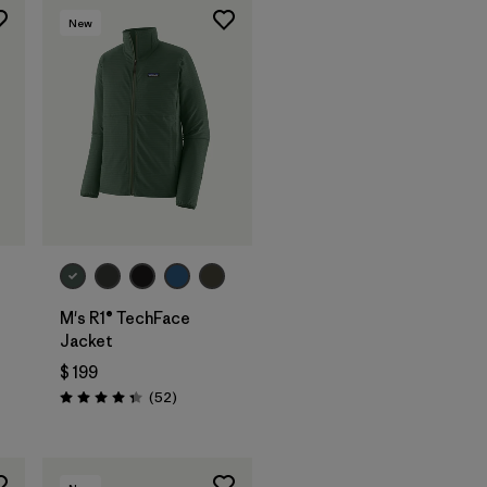
New
M's R1® TechFace
Jacket
$ 199
rios
Comentarios
(52
)
Valoración: 4.3 / 5