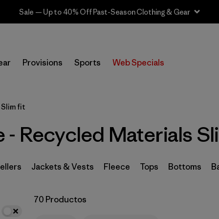
Sale — Up to 40% Off Past-Season Clothing & Gear
In-Store Pickup
Selecciona una tienda
ear
Provisions
Sports
Web Specials
Filtrar por
Category
Slim fit
Filtrar por
Price
- Recycled Materials Sli
Filtrar por
Size
Filtrar por
Fit
1
ellers
Jackets & Vests
Fleece
Tops
Bottoms
B
Filtrar por
Color
70 Productos
Filtrar por
Features