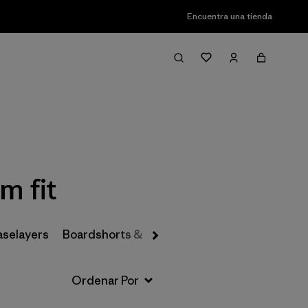
Encuentra una tienda
Filter & Sort
m fit
aselayers
Boardshorts & Rashguards
Hats & Accesso