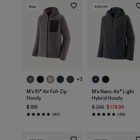
New
40
% Off
+3
M's R1® Air Full-Zip
M's Nano-Air® Light
Hoody
Hybrid Hoody
$ 199
$ 299
$ 178,99
Comentarios
Comenta
(43
)
(49
)
Valoración: 4.7 / 5
Valoración: 4.8 / 5