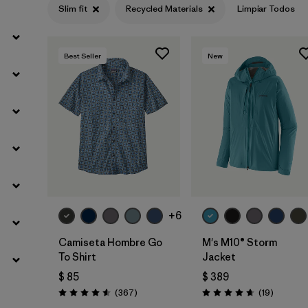
Slim fit
Recycled Materials
Limpiar Todos
Filtrar por
Materials & Fabric
1
Best Seller
New
+6
Camiseta Hombre Go
M's M10® Storm
To Shirt
Jacket
$ 85
$ 389
Comentarios
Comenta
(367
)
(19
)
Valoración: 4.6 / 5
Valoración: 4.7 / 5