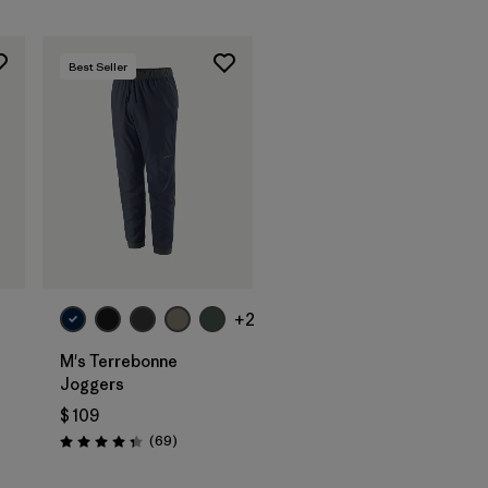
Best Seller
+2
M's Terrebonne
Joggers
$ 109
Comentarios
(69
)
Valoración: 4.3 / 5