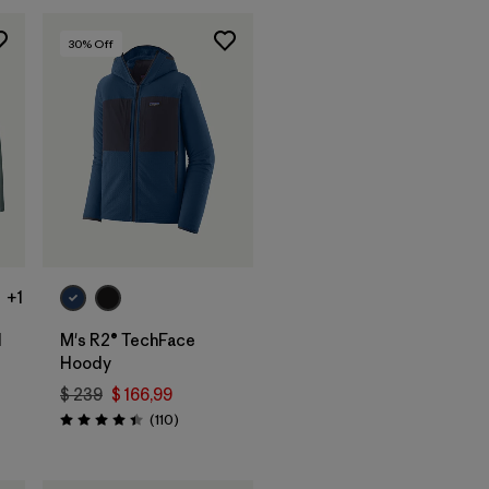
30
% Off
+1
d
M's R2® TechFace
Hoody
$ 239
$ 166,99
rios
Comentarios
(110
)
Valoración: 4.4 / 5