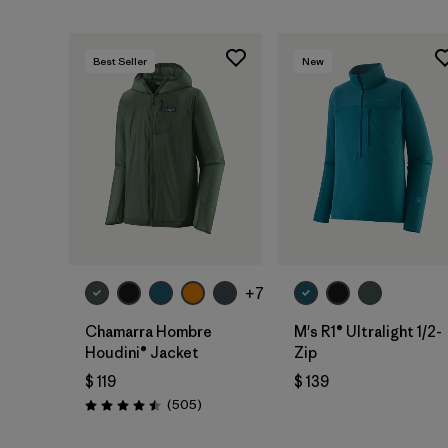
Best Seller
New
+7
Chamarra Hombre
M's R1® Ultralight 1/2-
Houdini® Jacket
Zip
$ 119
$ 139
Comentarios
(505
)
Valoración: 4.5 / 5