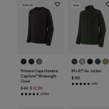
40
% Off
New
Primera Capa Hombre
M's R1® Air Jacket
Capilene® Midweight
$ 165
Crew
Comenta
(44
)
Valoración: 4.7 / 5
$ 89
$ 52,99
Comentarios
(256
)
Valoración: 4.6 / 5