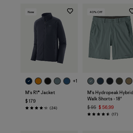
New
40
% Off
+1
M's R1® Jacket
M's Hydropeak Hybri
Walk Shorts - 18"
$ 179
$ 95
$ 56,99
Comentarios
(24
)
Valoración: 4.3 / 5
Comenta
(17
)
Valoración: 4.6 / 5