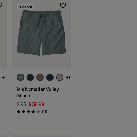
40
% Off
+1
+1
M's Nomader Volley
Shorts
$ 95
$ 56,99
rios
Comentarios
(18
)
Valoración: 4.0 / 5