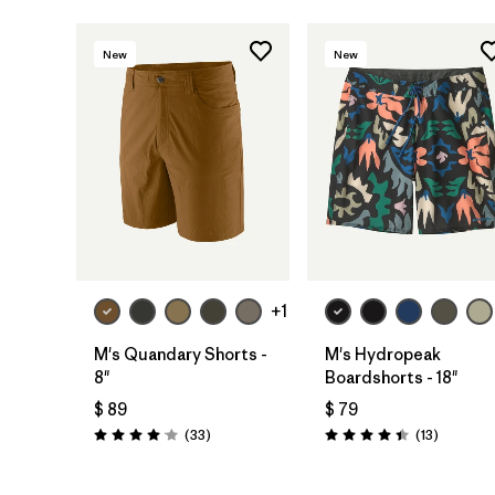
New
New
+1
M's Quandary Shorts -
M's Hydropeak
8"
Boardshorts - 18"
$ 89
$ 79
Comentarios
Comentar
(33
)
(13
)
Valoración: 4.0 / 5
Valoración: 4.4 / 5