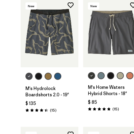
New
New
M's Home Waters
M's Hydrolock
Hybrid Shorts - 18"
Boardshorts 2.0 - 19"
$ 85
$ 135
Comenta
(15
)
Comentarios
(15
)
Valoración: 4.8 / 5
Valoración: 4.4 / 5