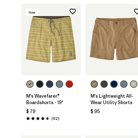
New
M's Wavefarer®
M's Lightweight All-
Boardshorts - 19"
Wear Utility Shorts
$ 79
$ 95
Comentarios
(62
)
Valoración: 4.5 / 5