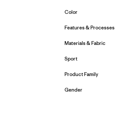
Filtrar por
Color
Filtrar por
Features & Processes
Filtrar por
Materials & Fabric
Filtrar por
Sport
Filtrar por
Product Family
Filtrar por
Gender