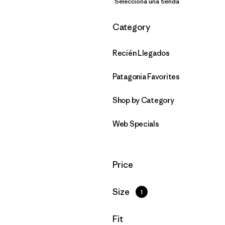
Selecciona una tienda
Filtrar por
Category
Recién Llegados
Patagonia Favorites
Shop by Category
Web Specials
Filtrar por
Price
Filtrar por
Size
1
Filtrar por
Fit