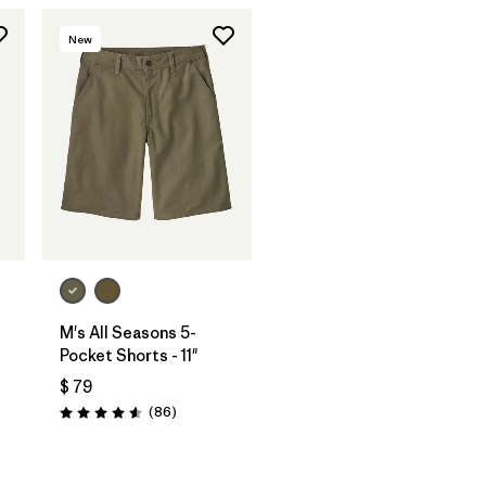
New
M's All Seasons 5-
Pocket Shorts - 11"
-
$ 79
Comentarios
(86
)
Valoración: 4.6 / 5
ios