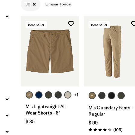
30
Limpiar Todos
Filtrar por
Materials & Fabric
Best Seller
Best Seller
Filtrar por
Sport
Filtrar por
Product Family
Filtrar por
Gender
+1
M's Lightweight All-
M's Quandary Pants -
Wear Shorts - 8"
Regular
$ 85
$ 99
Coment
(105
)
Valoración: 4.2 / 5