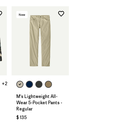
New
+2
M's Lightweight All-
Wear 5-Pocket Pants -
Regular
ios
$ 135