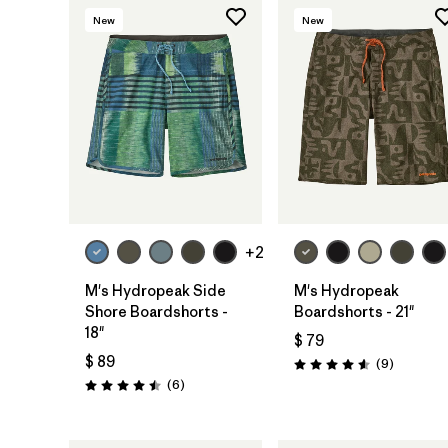
New
New
+2
M's Hydropeak Side
M's Hydropeak
Shore Boardshorts -
Boardshorts - 21"
18"
$ 79
$ 89
Comentar
(9
)
Valoración: 4.6 / 5
Comentarios
(6
)
Valoración: 4.5 / 5