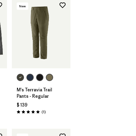
New
M's Terravia Trail
Pants - Regular
$ 139
rios
Comentarios
(1
)
Valoración: 5.0 / 5