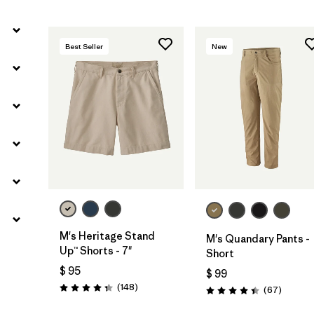
Best Seller
New
M's Heritage Stand
M's Quandary Pants -
Up™ Shorts - 7"
Short
$ 95
$ 99
Comentarios
(148
)
Comenta
(67
)
Valoración: 4.4 / 5
Valoración: 4.4 / 5