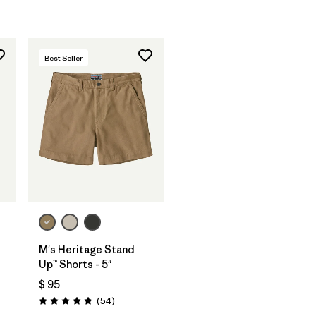
Best Seller
M's Heritage Stand
Up™ Shorts - 5"
$ 95
Comentarios
(54
)
arios
Valoración: 4.8 / 5