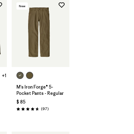
New
+1
M's Iron Forge® 5-
Pocket Pants - Regular
$ 85
ios
Comentarios
(97
)
Valoración: 4.6 / 5