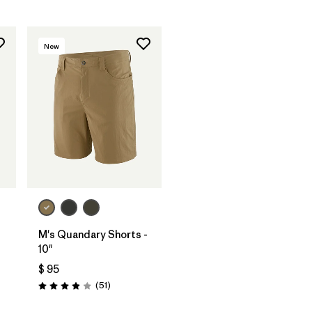
New
M's Quandary Shorts -
10"
$ 95
Comentarios
(51
)
rios
Valoración: 3.9 / 5