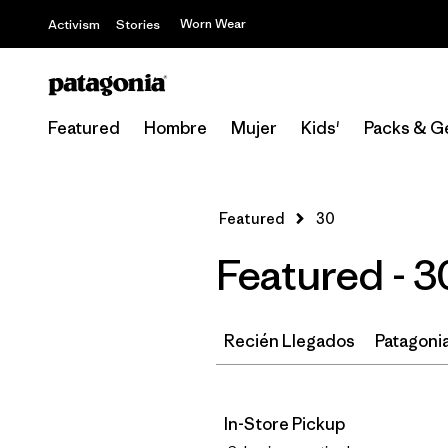
Worn Wear
Activism
Stories
Featured
Hombre
Mujer
Kids'
Packs & G
Featured
30
Featured - 3
Recién Llegados
Patagonia
In-Store Pickup