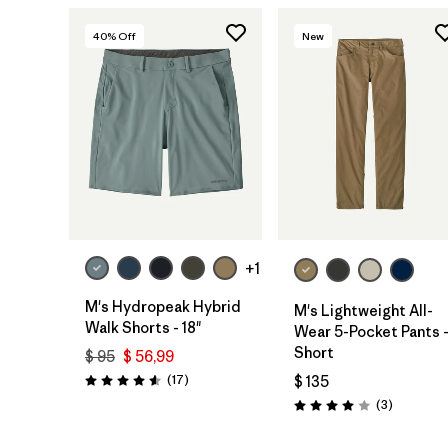
40
% Off
New
+1
M's Hydropeak Hybrid
M's Lightweight All-
Walk Shorts - 18"
Wear 5-Pocket Pants 
Short
$ 95
$ 56,99
Comentarios
(17
)
$ 135
Valoración: 4.6 / 5
Comentar
(3
)
Valoración: 4.0 / 5