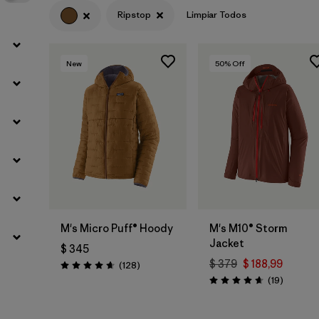
Ripstop
Limpiar Todos
New
50
% Off
M's Micro Puff® Hoody
M's M10® Storm
Jacket
$ 345
$ 379
$ 188,99
Comentarios
(128
)
Valoración: 4.6 / 5
Comenta
(19
)
Valoración: 4.7 / 5