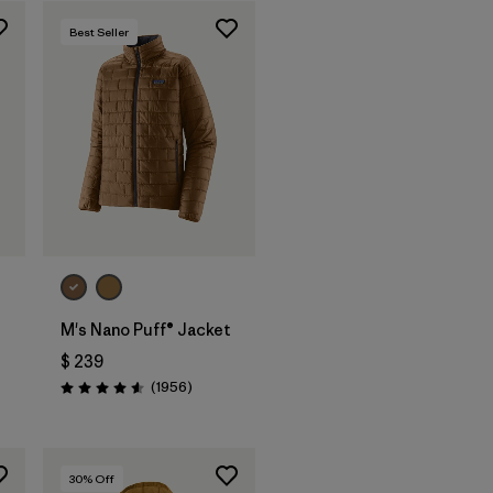
Best Seller
M's Nano Puff® Jacket
$ 239
arios
Comentarios
(1956
)
Valoración: 4.6 / 5
30
% Off