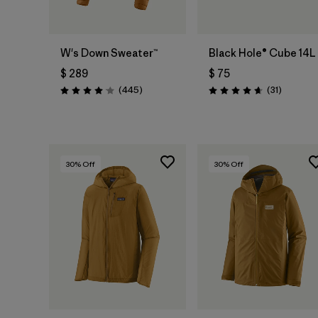
Bolsa
W's Down Sweater™
Black Hole® Cube 14L
$ 289
$ 75
Comentarios
Comentar
(445
)
(31
)
Valoración: 4.1 / 5
Valoración: 4.6 / 5
30
% Off
30
% Off