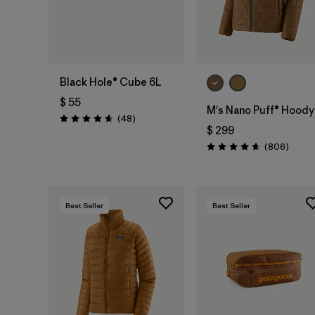
Agregar a la
Bolsa
Black Hole® Cube 6L
$ 55
M's Nano Puff® Hoody
Comentarios
(48
)
Valoración: 4.7 / 5
$ 299
Coment
(806
)
Valoración: 4.6 / 5
Best Seller
Best Seller
Agregar a la