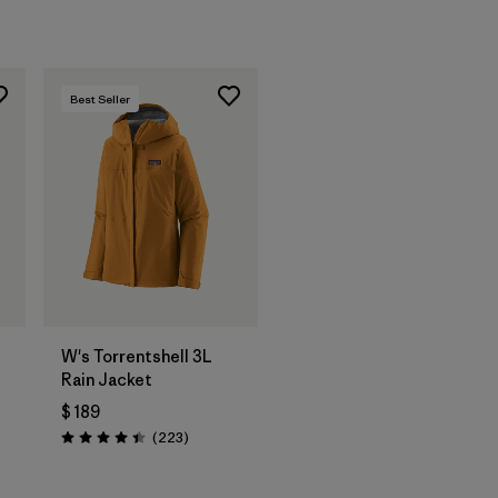
Best Seller
W's Torrentshell 3L
Rain Jacket
$ 189
rios
Comentarios
(223
)
Valoración: 4.4 / 5