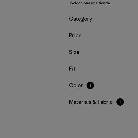
Selecciona una tienda
Filtrar por
Category
Filtrar por
Price
Filtrar por
Size
Filtrar por
Fit
Filtrar por
Color
1
Filtrar por
Materials & Fabric
1