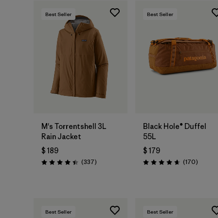
Best Seller
Best Seller
Agregar a la
Bolsa
M's Torrentshell 3L
Black Hole® Duffel
Rain Jacket
55L
$ 189
$ 179
Comentarios
Coment
(337
)
(170
)
Valoración: 4.4 / 5
Valoración: 4.6 / 5
Best Seller
Best Seller