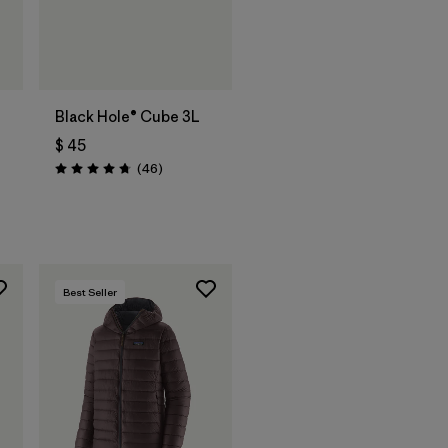
Agregar a la
Bolsa
Black Hole® Cube 3L
$ 45
Comentarios
(46
)
Valoración: 4.8 / 5
arios
Best Seller