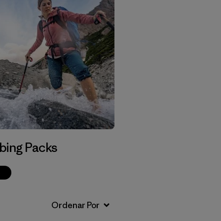
bing Packs
p