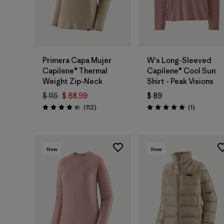
Primera Capa Mujer
W's Long-Sleeved
Capilene® Thermal
Capilene® Cool Sun
Weight Zip-Neck
Shirt - Peak Visions
$ 115
$ 68,99
$ 89
Comentarios
Comentari
(112
)
(1
)
Valoración: 4.4 / 5
Valoración: 5.0 / 5
New
New