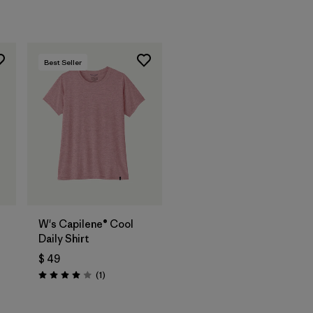
Best Seller
W's Capilene® Cool
Daily Shirt
$ 49
ios
Comentarios
(1
)
Valoración: 4.0 / 5