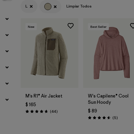
L
Limpiar Todos
New
Best Seller
M's R1® Air Jacket
W's Capilene® Cool
Sun Hoody
$ 165
$ 89
Comentarios
(44
)
Valoración: 4.7 / 5
Comentar
(5
)
Valoración: 4.6 / 5