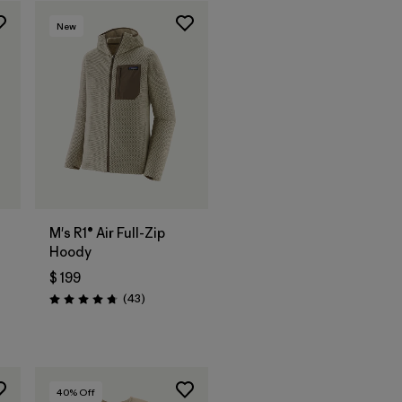
New
M's R1® Air Full-Zip
Hoody
$ 199
arios
Comentarios
(43
)
Valoración: 4.7 / 5
40
% Off