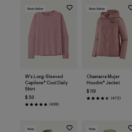
Best Seller
Best Seller
W's Long-Sleeved
Chamarra Mujer
Capilene® Cool Daily
Houdini® Jacket
Shirt
$ 119
$ 59
Coment
(472
)
Valoración: 4.5 / 5
Comentarios
(438
)
Valoración: 4.7 / 5
New
New