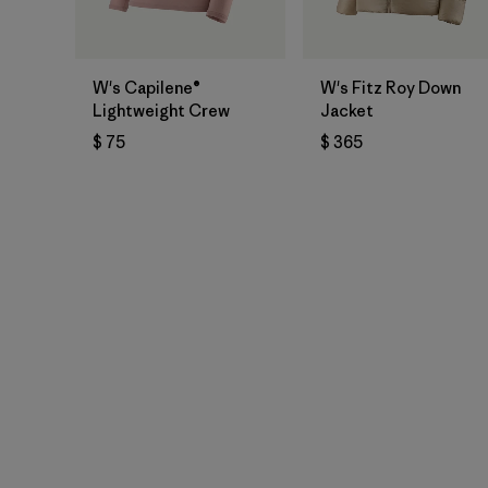
W's Capilene®
W's Fitz Roy Down
Lightweight Crew
Jacket
$ 75
$ 365