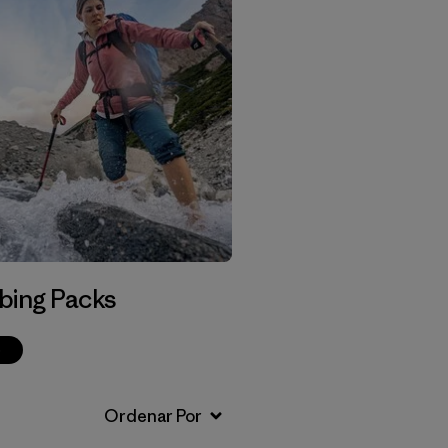
bing Packs
p