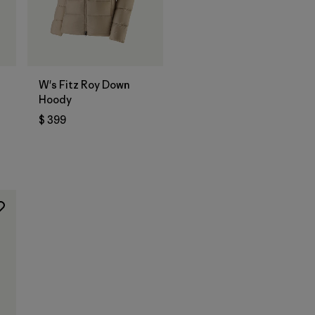
W's Fitz Roy Down
Hoody
$ 399
os