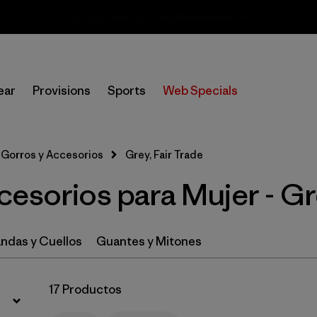
Sale — Up to 40% Off Past-Season Clothing & Gear
Filtrar por
Sport
ear
Provisions
Sports
Web Specials
Filtrar por
Product Family
In-Store Pickup
Gorros y Accesorios
Grey, Fair Trade
Selecciona una tienda
esorios para Mujer - Gr
Filtrar por
Category
Filtrar por
Price
ndas y Cuellos
Guantes y Mitones
Filtrar por
Fit
17 Productos
Filtrar por
Color
1