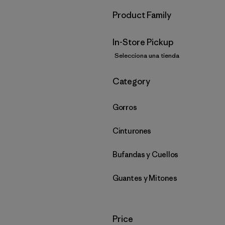
Filtrar por
Product Family
In-Store Pickup
Selecciona una tienda
Filtrar por
Category
Gorros
Cinturones
Bufandas y Cuellos
Guantes y Mitones
Filtrar por
Price