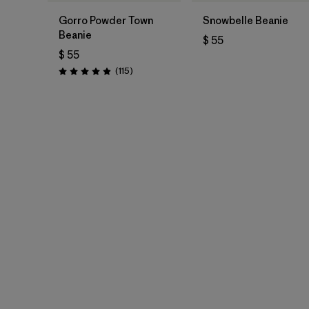
Gorro Powder Town
Snowbelle Beanie
Beanie
$ 55
$ 55
Comentarios
(115
)
Valoración: 4.9 / 5