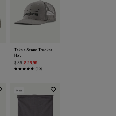
Agregar a la
Bolsa
Take a Stand Trucker
Hat
$ 39
$ 26,99
arios
Comentarios
(30
)
Valoración: 4.6 / 5
New