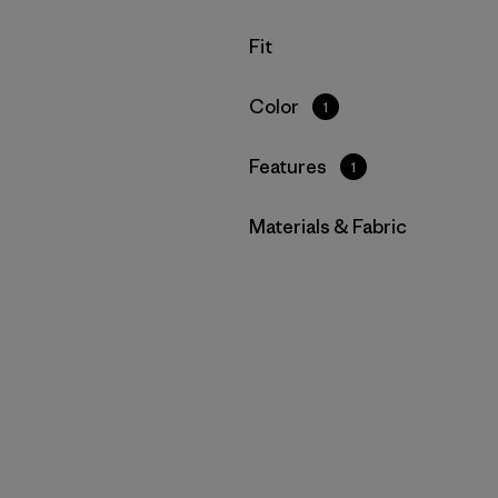
Filtrar por
Fit
Filtrar por
Color
1
Filtrar por
Features
1
Filtrar por
Materials & Fabric