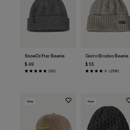
Agregar a la
Agregar a la
Bolsa
Bolsa
SnowDrifter Beanie
Gorro Brodeo Beanie
$ 49
$ 55
Comentarios
Coment
(32
)
(258
)
Valoración: 4.8 / 5
Valoración: 4.1 / 5
New
New