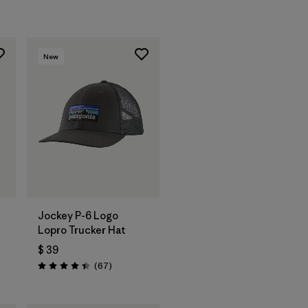
New
Agregar a la
Bolsa
Jockey P-6 Logo
Lopro Trucker Hat
$ 39
os
Comentarios
(67
)
Valoración: 4.4 / 5