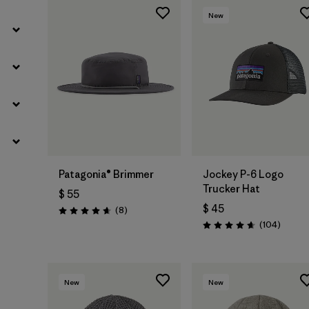
New
Agregar a la
Bolsa
Patagonia® Brimmer
Jockey P-6 Logo
Trucker Hat
$ 55
$ 45
Comentarios
(8
)
Valoración: 4.6 / 5
Coment
(104
)
Valoración: 4.7 / 5
New
New