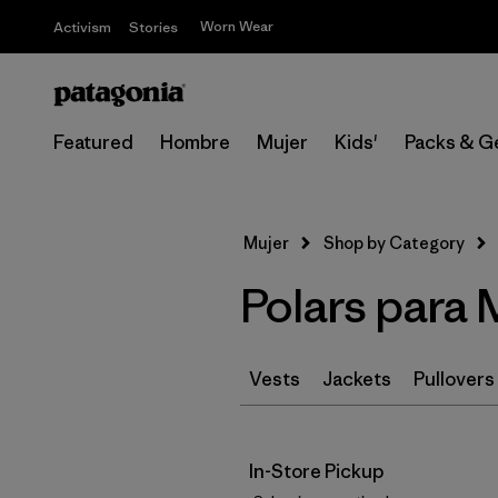
Worn Wear
Activism
Stories
Featured
Hombre
Mujer
Kids'
Packs & G
Mujer
Shop by Category
Polars para 
Vests
Jackets
Pullovers
In-Store Pickup