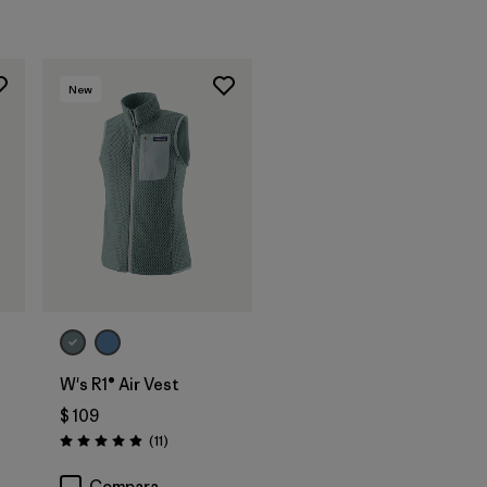
New
W's R1® Air Vest
$ 109
rios
Comentarios
(11
)
Valoración: 4.9 / 5
Compara