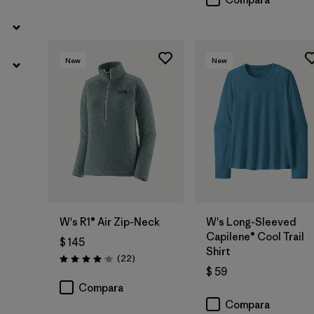
New
New
W's R1® Air Zip-Neck
W's Long-Sleeved
Capilene® Cool Trail
$ 145
Shirt
Comentarios
(22
)
Valoración: 4.0 / 5
$ 59
Compara
Compara