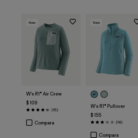
New
New
W's R1® Air Crew
$ 109
W's R1® Pullover
Comentarios
(15
)
Valoración: 4.3 / 5
$ 155
Comenta
(14
)
Compara
Valoración: 3.0 / 5
Compara