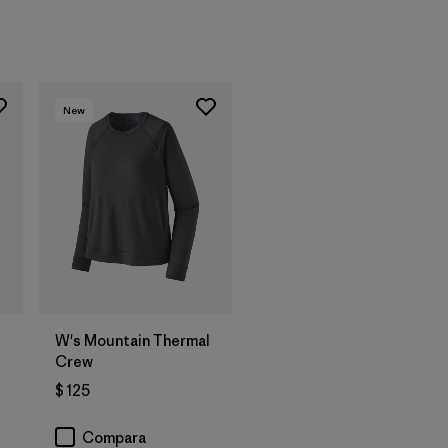
New
W's Mountain Thermal
Crew
$ 125
rios
Compara