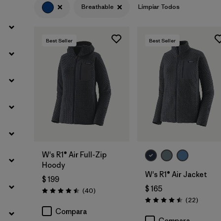
Breathable
Limpiar Todos
Filtrar por
Materials & Fabric
Best Seller
Best Seller
Filtrar por
Silhouette
Filtrar por
Sport
Filtrar por
Product Family
W's R1® Air Full-Zip
Hoody
W's R1® Air Jacket
$ 199
$ 165
Comentarios
(40
)
Valoración: 4.5 / 5
Comenta
(22
)
Valoración: 4.5 / 5
Compara
Compara