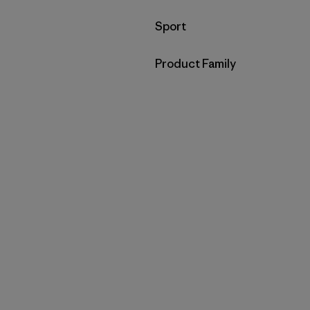
Filtrar por
Sport
Filtrar por
Product Family