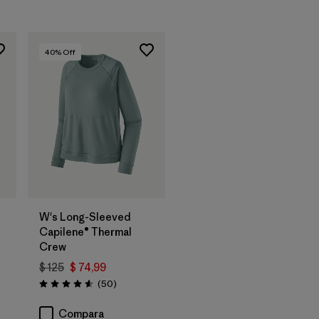
40
% Off
W's Long-Sleeved
Capilene® Thermal
Crew
$ 125
$ 74,99
rios
Comentarios
(50
)
Valoración: 4.6 / 5
Compara