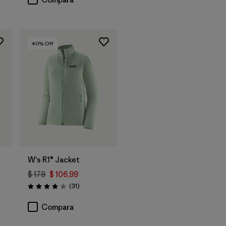
40
% Off
W's R1® Jacket
$ 179
$ 106,99
Comentarios
(31
)
Valoración: 3.9 / 5
Compara