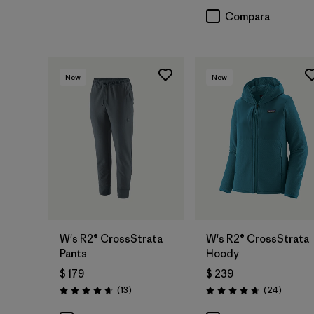
Compara
New
New
W's R2® CrossStrata
W's R2® CrossStrata
Pants
Hoody
$ 179
$ 239
Comentarios
Comenta
(13
)
(24
)
Valoración: 4.7 / 5
Valoración: 4.8 / 5