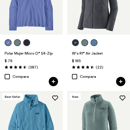
Polar Mujer Micro D® 1/4-Zip
W's R1® Air Jacket
$ 79
$ 165
Comentarios
Comentarios
(387
)
(22
)
Valoración: 4.5 / 5
Valoración: 4.5 / 5
Compara
Compara
Best Seller
New