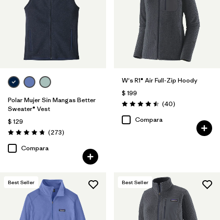
W's R1® Air Full-Zip Hoody
$ 199
Polar Mujer Sin Mangas Better
Comentarios
(40
)
Valoración: 4.5 / 5
Sweater® Vest
Compara
$ 129
Comentarios
(273
)
Valoración: 4.7 / 5
Compara
Best Seller
Best Seller