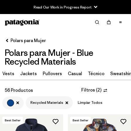
Read Our Work in Progress Report
Filter & Sort
Limpiar Todos
In-Store Pickup
Selecciona una tienda
Polars para Mujer
Polars para Mujer - Blue
Ordenar Por
Recycled Materials
Filtrar por
Category
Vests
Jackets
Pullovers
Casual
Técnico
Sweatshir
Filtrar por
Price
Filtros
(
2
)
56 Productos
Filtrar por
Size
Recycled Materials
Limpiar Todos
Filtrar por
Fit
Best Seller
Best Seller
Filtrar por
Color
1