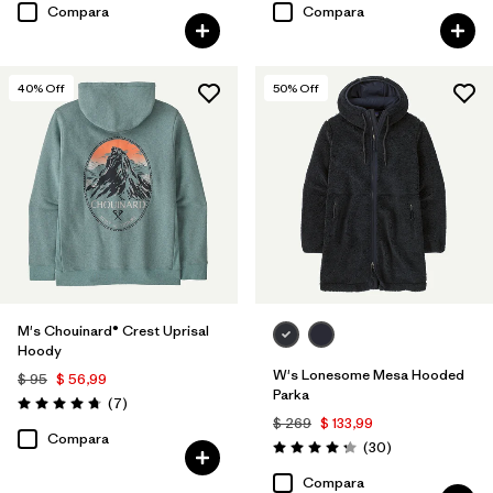
Compara
Compara
40
% Off
50
% Off
M's Chouinard® Crest Uprisal
Hoody
W's Lonesome Mesa Hooded
$ 95
$ 56,99
Parka
Comentarios
(7
)
Valoración: 4.7 / 5
$ 269
$ 133,99
Compara
Comentarios
(30
)
Valoración: 4.2 / 5
Compara