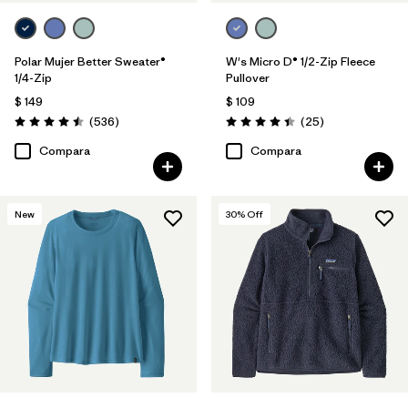
Polar Mujer Better Sweater®
W's Micro D® 1/2-Zip Fleece
1/4-Zip
Pullover
$ 149
$ 109
Comentarios
Comentarios
(536
)
(25
)
Valoración: 4.5 / 5
Valoración: 4.4 / 5
Compara
Compara
New
30
% Off