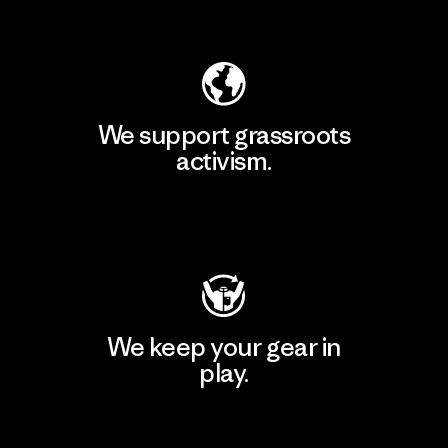
Explore Our Footprint
We support grassroots
activism.
Visit Patagonia Action Works
We keep your gear in
play.
Visit Worn Wear