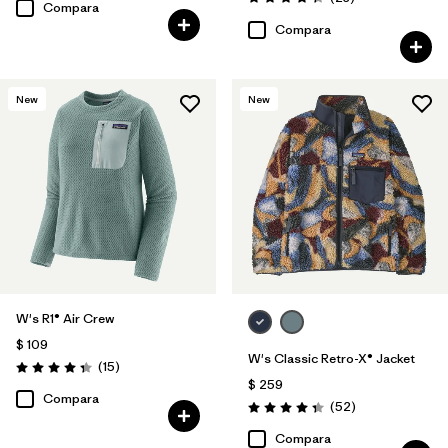
Valoración: 4.3 / 5
Compara
Compara
New
New
W's R1® Air Crew
$ 109
W's Classic Retro-X® Jacket
Comentarios
(15
)
Valoración: 4.3 / 5
$ 259
Compara
Comentarios
(52
)
Valoración: 4.3 / 5
Compara