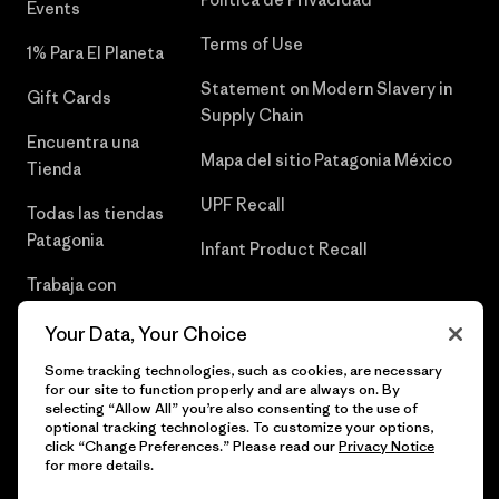
Events
Terms of Use
1% Para El Planeta
Statement on Modern Slavery in
Gift Cards
Supply Chain
Encuentra una
Mapa del sitio Patagonia México
Tienda
UPF Recall
Todas las tiendas
Patagonia
Infant Product Recall
Trabaja con
Nosotros
Your Data, Your Choice
Prensa
Some tracking technologies, such as cookies, are necessary
for our site to function properly and are always on. By
selecting “Allow All” you’re also consenting to the use of
optional tracking technologies. To customize your options,
click “Change Preferences.” Please read our
Privacy Notice
© 2026 Patagonia, Inc. Todos los derechos reservados.
for more details.