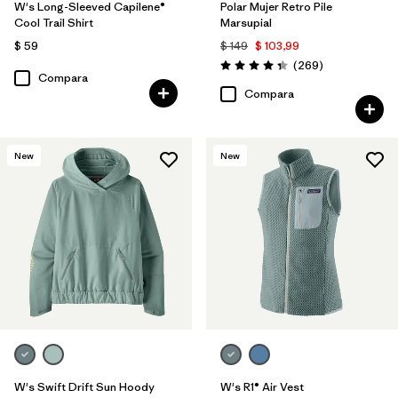
W's Long-Sleeved Capilene®
Polar Mujer Retro Pile
Cool Trail Shirt
Marsupial
$ 59
$ 149
$ 103,99
Comentarios
(269
)
Valoración: 4.3 / 5
Compara
Compara
New
New
W's Swift Drift Sun Hoody
W's R1® Air Vest