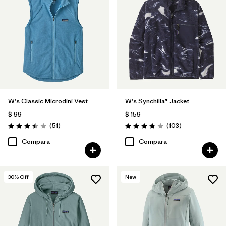
W's Classic Microdini Vest
W's Synchilla® Jacket
$ 99
$ 159
Comentarios
Comentarios
(51
)
(103
)
Valoración: 3.4 / 5
Valoración: 3.9 / 5
Compara
Compara
30
% Off
New