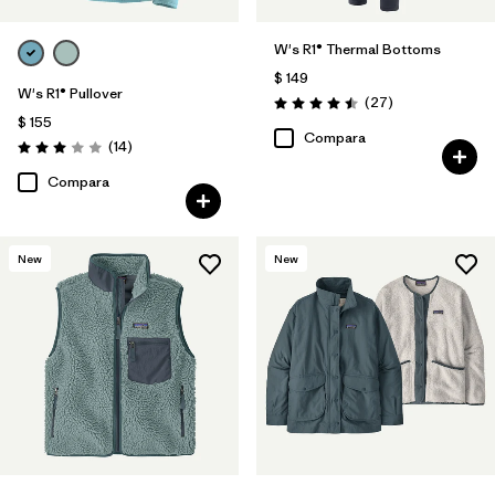
W's R1® Thermal Bottoms
$ 149
W's R1® Pullover
Comentarios
(27
)
Valoración: 4.5 / 5
$ 155
Compara
Comentarios
(14
)
Valoración: 3.0 / 5
Compara
New
New