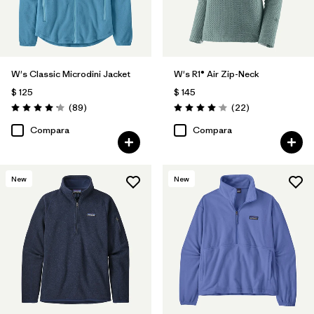
W's Classic Microdini Jacket
W's R1® Air Zip-Neck
$ 125
$ 145
Comentarios
Comentarios
(89
)
(22
)
Valoración: 4.1 / 5
Valoración: 4.0 / 5
Compara
Compara
New
New