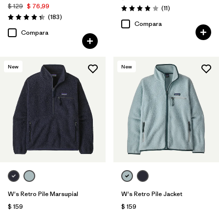
$ 129
$ 76,99
Comentarios
(11
)
Valoración: 3.9 / 5
Comentarios
(183
)
Valoración: 4.3 / 5
Compara
Compara
New
New
W's Retro Pile Marsupial
W's Retro Pile Jacket
$ 159
$ 159