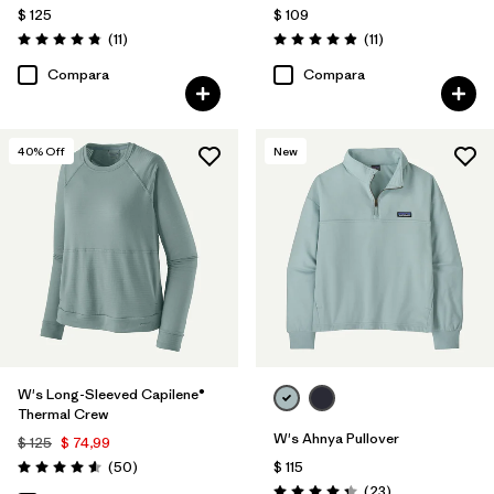
$ 125
$ 109
Comentarios
Comentarios
(11
)
(11
)
Valoración: 4.8 / 5
Valoración: 4.9 / 5
Compara
Compara
40
% Off
New
W's Long-Sleeved Capilene®
Thermal Crew
W's Ahnya Pullover
$ 125
$ 74,99
Comentarios
(50
)
$ 115
Valoración: 4.6 / 5
Comentarios
(23
)