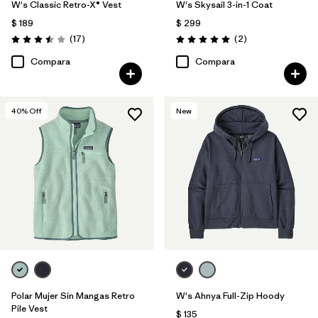
W's Classic Retro-X® Vest
W's Skysail 3-in-1 Coat
$ 189
$ 299
Comentarios
Comentarios
(17
)
(2
)
Valoración: 3.5 / 5
Valoración: 5.0 / 5
Compara
Compara
40
% Off
New
Polar Mujer Sin Mangas Retro
W's Ahnya Full-Zip Hoody
Pile Vest
$ 135