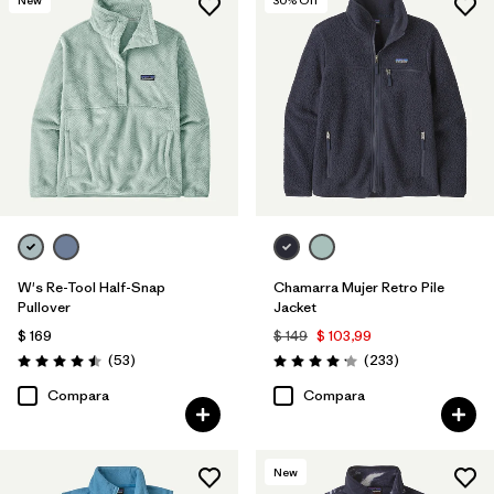
New
30
% Off
W's Re-Tool Half-Snap
Chamarra Mujer Retro Pile
Pullover
Jacket
$ 169
$ 149
$ 103,99
Comentarios
Comentarios
(53
)
(233
)
Valoración: 4.5 / 5
Valoración: 4.2 / 5
Compara
Compara
New