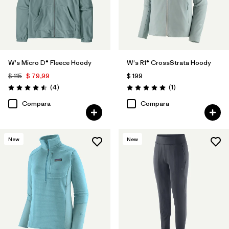
W's Micro D® Fleece Hoody
W's R1® CrossStrata Hoody
$ 115
$ 79,99
$ 199
Comentarios
Comentarios
(4
)
(1
)
Valoración: 4.5 / 5
Valoración: 5.0 / 5
Compara
Compara
New
New