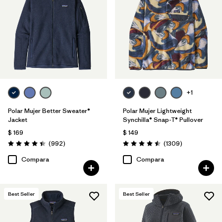
Filtrar por
Features
Filtrar por
Materials & Fabric
1
Filtrar por
Silhouette
+1
Filtrar por
Sport
Polar Mujer Better Sweater®
Polar Mujer Lightweight
Filtrar por
Product Family
Jacket
Synchilla® Snap-T® Pullover
$ 169
$ 149
Comentarios
Comentarios
(992
)
(1309
)
Valoración: 4.4 / 5
Valoración: 4.5 / 5
Compara
Compara
Best Seller
Best Seller