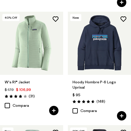
40
% Off
New
W's R1® Jacket
Hoody Hombre P-6 Logo
Uprisal
$ 179
$ 106,99
$ 95
Comentarios
(31
)
Valoración: 3.9 / 5
Comentarios
(148
)
Valoración: 4.7 / 5
Compara
Compara