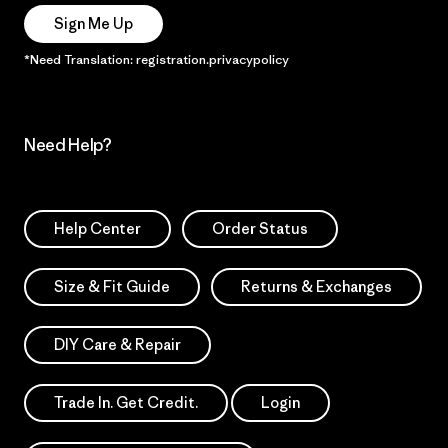
Sign Me Up
*Need Translation: registration.privacypolicy
Need Help?
Help Center
Order Status
Size & Fit Guide
Returns & Exchanges
DIY Care & Repair
Trade In. Get Credit.
Login