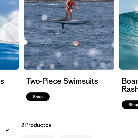
Filtrar por
Features
1
Filtrar por
Swimsuit Coverage
Filtrar por
Materials & Processes
ts
Two-Piece Swimsuits
Boar
Rash
Shop
Sho
2 Productos