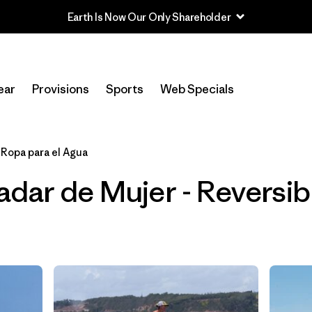
Earth Is Now Our Only Shareholder
Filtrar por
Sport
ear
Provisions
Sports
Web Specials
In-Store Pickup
Selecciona una tienda
Ropa para el Agua
Filtrar por
Price
dar de Mujer - Reversib
Filtrar por
Category
Filtrar por
Size
Filtrar por
Fit
1
Filtrar por
Color