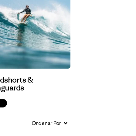
dshorts &
guards
p