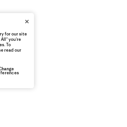
y for our site
All” you’re
es. To
se read our
Change
eferences