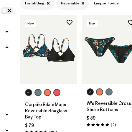
Formfitting
Reversible
Limpiar Todos
New
New
W's Reversible Cross
Corpiño Bikini Mujer
Shore Bottoms
Reversible Seaglass
Bay Top
$ 89
Comentar
(2
)
$ 79
Valoración: 5.0 / 5
Comentarios