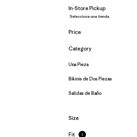
In-Store Pickup
Selecciona una tienda
Filtrar por
Price
Filtrar por
Category
Una Pieza
Bikinis de Dos Piezas
Salidas de Baño
Filtrar por
Size
Filtrar por
Fit
1