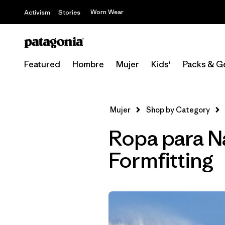
Worn Wear
Activism
Stories
Featured
Hombre
Mujer
Kids'
Packs & G
Mujer
Shop by Category
Ropa para Na
Formfitting