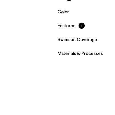
Filtrar por
Color
Filtrar por
Features
1
Filtrar por
Swimsuit Coverage
Filtrar por
Materials & Processes