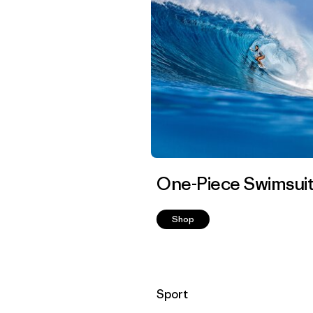
One-Piece Swimsui
Shop
Filtrar por
Sport