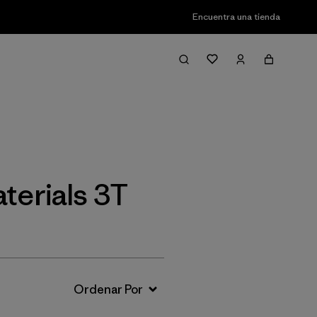
Encuentra una tienda
Filter & Sort
terials 3T