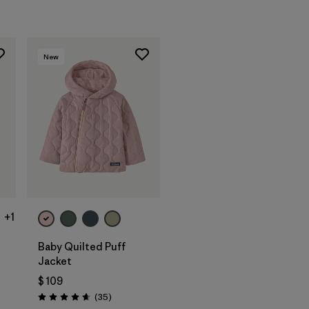
New
+1
Baby Quilted Puff
Jacket
$ 109
rios
Comentarios
(35
)
Valoración: 4.7 / 5