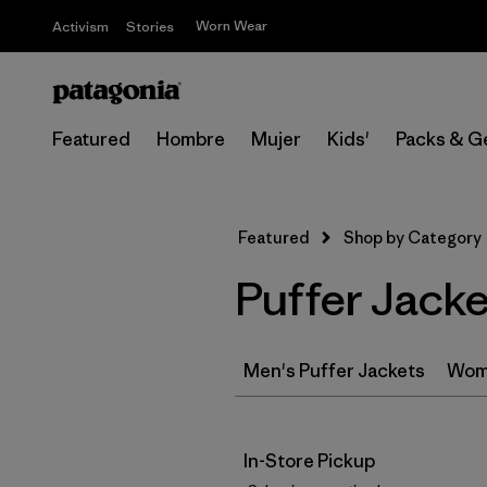
Worn Wear
Activism
Stories
Featured
Hombre
Mujer
Kids'
Packs & G
Featured
Shop by Category
Puffer Jacke
Men's Puffer Jackets
Wome
In-Store Pickup