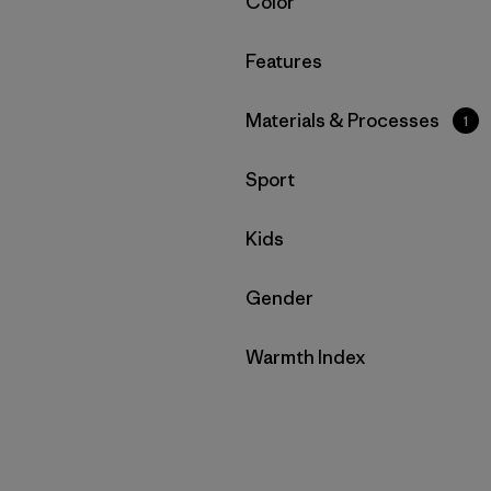
Filtrar por
Color
Filtrar por
Features
Filtrar por
Materials & Processes
1
Filtrar por
Sport
Filtrar por
Kids
Filtrar por
Gender
Filtrar por
Warmth Index