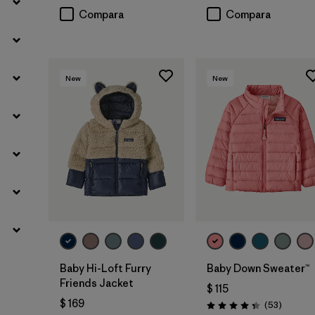
Compara
Compara
New
New
Baby Hi-Loft Furry
Baby Down Sweater™
Friends Jacket
$ 115
$ 169
Comenta
(53
)
Valoración: 4.4 / 5