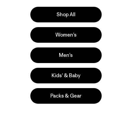
$ 99
Compara
Shop All
Compara
Women’s
Men’s
Kids’ & Baby
Packs & Gear