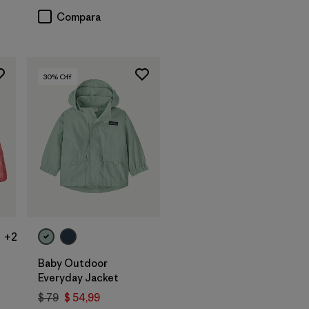
Compara
30
% Off
+2
Baby Outdoor
Everyday Jacket
$ 79
$ 54,99
rios