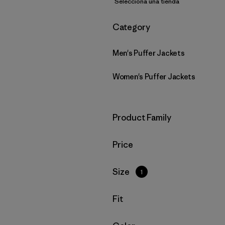
Selecciona una tienda
Filtrar por
Category
Men's Puffer Jackets
Women's Puffer Jackets
Filtrar por
Product Family
Filtrar por
Price
Filtrar por
Size
1
Filtrar por
Fit