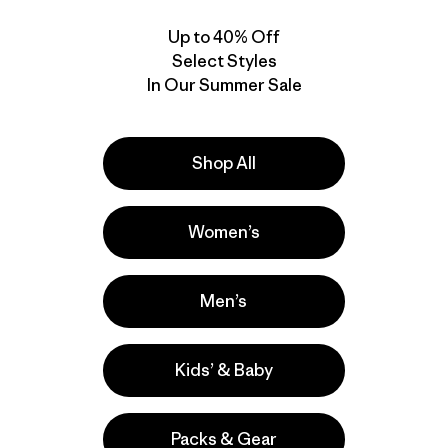
Up to 40% Off
New
Select Styles
In Our Summer Sale
Shop All
Agregar a la
Bolsa
Women’s
Recycled Oversized
Men’s
Tote
$ 59
Comentarios
(14
)
Valoración: 4.7 / 5
Kids’ & Baby
Compara
Packs & Gear