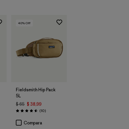
40
% Off
Agregar a la
Bolsa
Fieldsmith Hip Pack
5L
$ 65
$ 38,99
Comentarios
(10
)
Valoración: 4.6 / 5
Compara