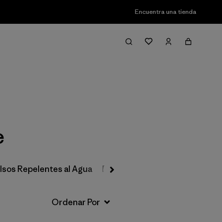
Encuentra una tienda
Filter & Sort
e
lsos Repelentes al Agua
Bolsos y Mochilas Técnicas
B