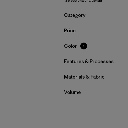
Selecciona una tienda
Filtrar por
Category
Filtrar por
Price
Filtrar por
Color
1
Filtrar por
Features & Processes
Filtrar por
Materials & Fabric
Filtrar por
Volume