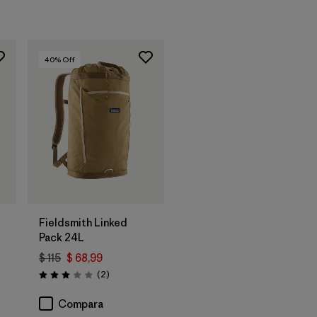
40
% Off
Agregar a la
Bolsa
Fieldsmith Linked
Pack 24L
$ 115
$ 68,99
Comentarios
(2
)
Valoración: 3.0 / 5
Compara