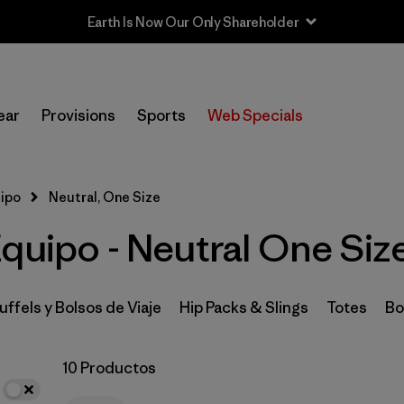
Earth Is Now Our Only Shareholder
In-Store Pickup
Selecciona una tienda
ear
Provisions
Sports
Web Specials
Filtrar por
Category
uipo
Neutral, One Size
Filtrar por
Price
quipo - Neutral One Siz
Filtrar por
Color
1
Filtrar por
Features & Processes
uffels y Bolsos de Viaje
Hip Packs & Slings
Totes
Bo
Filtrar por
Materials & Fabric
10 Productos
Filtrar por
Volume