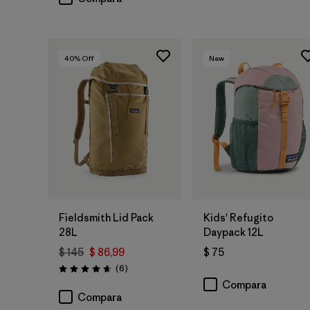
40
% Off
New
Agregar a la
Agregar a la
Bolsa
Bolsa
Fieldsmith Lid Pack
Kids' Refugito
28L
Daypack 12L
$ 145
$ 86,99
$ 75
Comentarios
(6
)
Valoración: 4.7 / 5
Compara
Compara