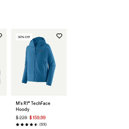
30
% Off
M's R1® TechFace
Hoody
$ 229
$ 159,99
Comentarios
(53
)
Valoración: 4.5 / 5