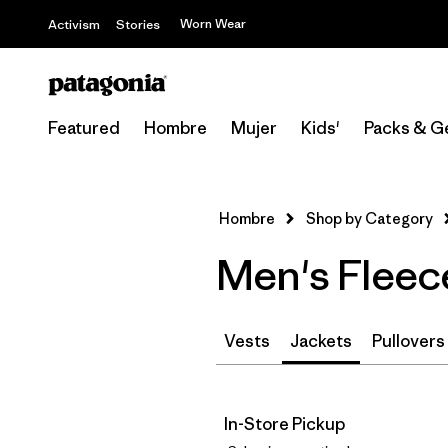
Worn Wear
Activism
Stories
Featured
Hombre
Mujer
Kids'
Packs & G
Hombre
Shop by Category
Men's Fleece
Vests
Jackets
Pullovers
In-Store Pickup