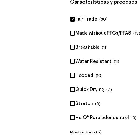
Filtrar por
Características y procesos
Fair Trade
(30)
Made without PFCs/PFAS
(18
Breathable
(11)
Water Resistant
(11)
Hooded
(10)
Quick Drying
(7)
Stretch
(6)
HeiQ® Pure odor control
(3)
Mostrar todo (5)