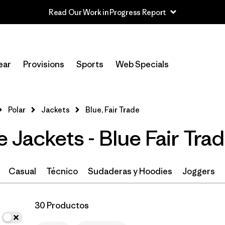
Read Our Work in Progress Report
In-Store Pickup
Selecciona una tienda
ear
Provisions
Sports
Web Specials
Filtrar por
Size
Polar
Jackets
Blue, Fair Trade
Filtrar por
Color
1
 Jackets - Blue Fair Tra
(30)
(28)
(21)
Casual
Técnico
Sudaderas y Hoodies
Joggers
(17)
(9)
(8)
(5)
(2)
(2)
30 Productos