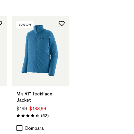
30
% Off
M's R1® TechFace
Jacket
$ 199
$ 138,99
Comentarios
(52
)
Valoración: 4.3 / 5
Compara
arios