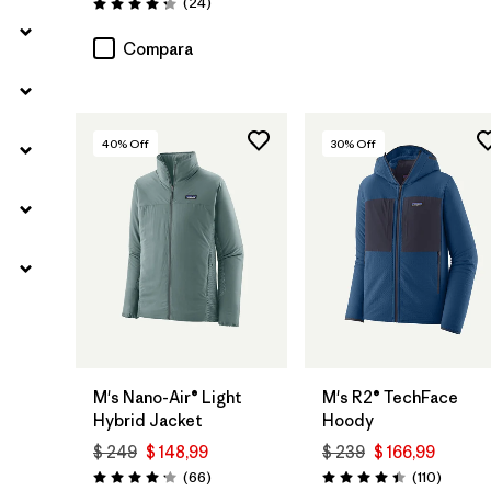
Comentarios
(24
)
Valoración: 4.3 / 5
Compara
40
% Off
30
% Off
M's Nano-Air® Light
M's R2® TechFace
Hybrid Jacket
Hoody
$ 249
$ 148,99
$ 239
$ 166,99
Comentarios
Comenta
(66
)
(110
)
Valoración: 4.2 / 5
Valoración: 4.4 / 5