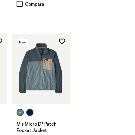
Compara
New
M's Micro D® Patch
Pocket Jacket
rios