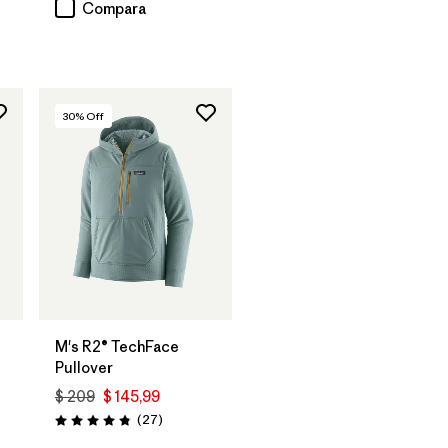
Compara
30
% Off
M's R2® TechFace
Pullover
$ 209
$ 145,99
rios
Comentarios
(27
)
Valoración: 4.8 / 5