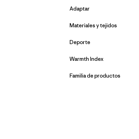
Filtrar por
Adaptar
Filtrar por
Materiales y tejidos
Filtrar por
Deporte
Filtrar por
Warmth Index
Filtrar por
Familia de productos