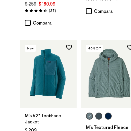
Valoración: 4.6 / 5
$ 259
$ 180,99
Comentarios
(37
)
Compara
Valoración: 4.4 / 5
Compara
New
40
% Off
M's R2® TechFace
Jacket
M's Textured Fleece
$ 209