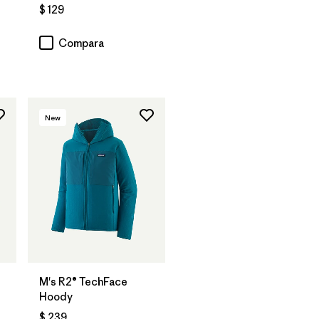
$ 129
Compara
New
M's R2® TechFace
Hoody
$ 239