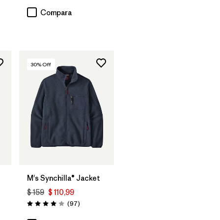
Compara
30
% Off
M's Synchilla® Jacket
$ 159
$ 110,99
Comentarios
(97
)
Valoración: 4.0 / 5
rios