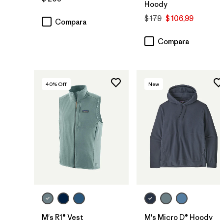
Hoody
$ 179
$ 106,99
Compara
Compara
40
% Off
New
M's R1® Vest
M's Micro D® Hoody