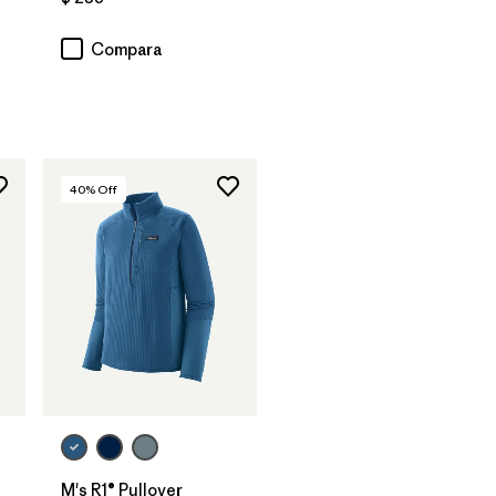
Compara
40
% Off
M's R1® Pullover