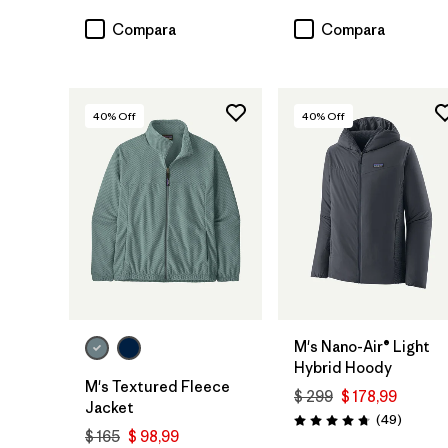
Compara
Compara
40
% Off
40
% Off
M's Nano-Air® Light
Hybrid Hoody
M's Textured Fleece
$ 299
$ 178,99
Jacket
Comenta
(49
)
Valoración: 4.8 / 5
$ 165
$ 98,99