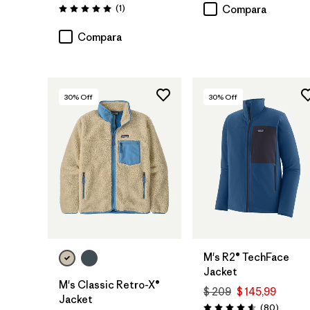
Comentarios
(1
)
Compara
Valoración: 5.0 / 5
Compara
30
% Off
30
% Off
M's R2® TechFace
Jacket
M's Classic Retro-X®
$ 209
$ 145,99
Jacket
Comenta
(80
)