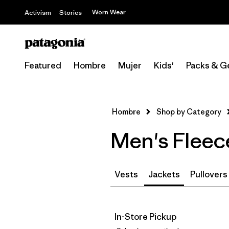
Worn Wear
Activism
Stories
Featured
Hombre
Mujer
Kids'
Packs & G
Hombre
Shop by Category
Men's Fleec
Vests
Jackets
Pullovers
In-Store Pickup