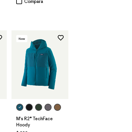
rios
Compara
New
M's R2® TechFace
Hoody