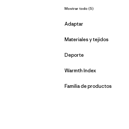
Mostrar todo (5)
Filtrar por
Adaptar
Filtrar por
Materiales y tejidos
Filtrar por
Deporte
Filtrar por
Warmth Index
Filtrar por
Familia de productos