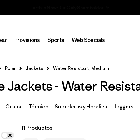
Read Our Work in Progress Report
In-Store Pickup
Selecciona una tienda
ear
Provisions
Sports
Web Specials
Filtrar por
Size
1
Polar
Jackets
Water Resistant, Medium
M
(11)
e Jackets - Water Resis
S
(11)
L
(11)
Casual
Técnico
Sudaderas y Hoodies
Joggers
XXL
(11)
11 Productos
XL
(11)