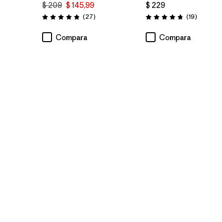
$ 209
$ 145,99
$ 229
Comentarios
Comenta
(27
)
(19
)
Valoración: 4.8 / 5
Valoración: 4.7 / 5
Compara
Compara