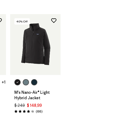
40
% Off
+1
M's Nano-Air® Light
Hybrid Jacket
$ 249
$ 148,99
rios
Comentarios
(66
)
Valoración: 4.2 / 5