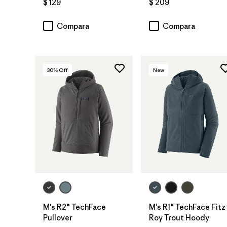
$ 129
$ 209
Compara
Compara
30
% Off
New
M's R2® TechFace
M's R1® TechFace Fitz
Pullover
Roy Trout Hoody