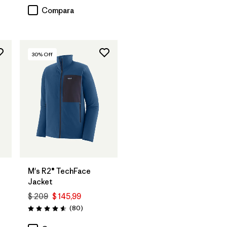
Compara
30
% Off
M's R2® TechFace
Jacket
$ 209
$ 145,99
Comentarios
(80
)
Valoración: 4.6 / 5