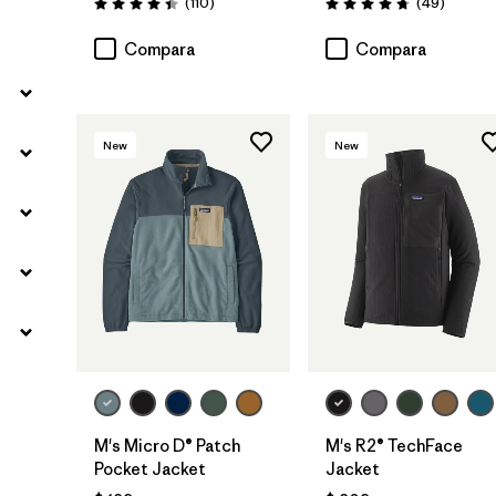
Comentarios
Comenta
(110
)
(49
)
Valoración: 4.4 / 5
Valoración: 4.8 / 5
Compara
Compara
New
New
M's Micro D® Patch
M's R2® TechFace
Pocket Jacket
Jacket