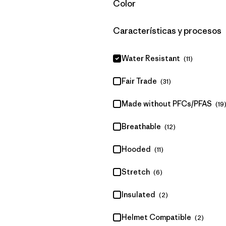
Filtrar por
Color
Filtrar por
Características y procesos
Water Resistant
(11)
Fair Trade
(31)
Made without PFCs/PFAS
(19
Breathable
(12)
Hooded
(11)
Stretch
(6)
Insulated
(2)
Helmet Compatible
(2)