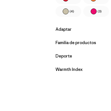
(4)
(3)
Filtrar por
Adaptar
Filtrar por
Familia de productos
Filtrar por
Deporte
Filtrar por
Warmth Index