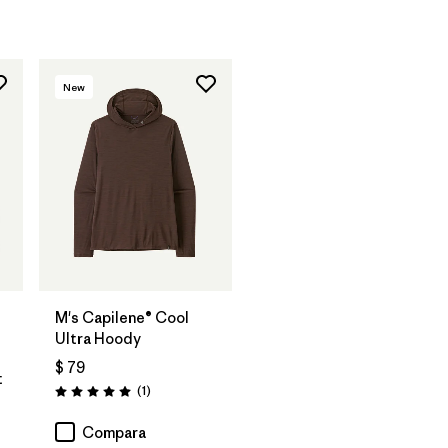
New
M's Capilene® Cool
Ultra Hoody
$ 79
t
Comentarios
(1
)
Valoración: 5.0 / 5
rios
Compara