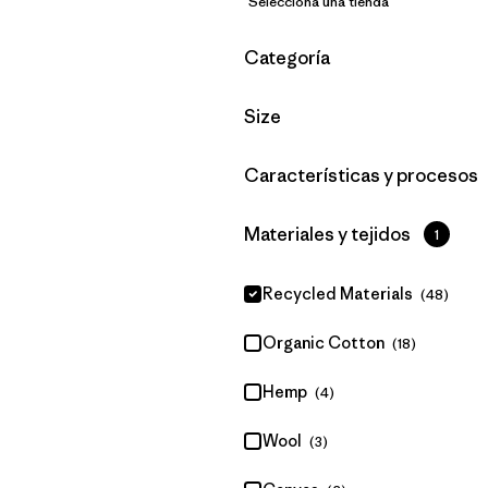
Selecciona una tienda
Filtrar por
Categoría
Filtrar por
Size
Filtrar por
Características y procesos
Filtrar por
Materiales y tejidos
1
Recycled Materials
(48)
Organic Cotton
(18)
Hemp
(4)
Wool
(3)