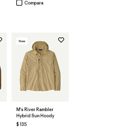
arios
Compara
New
M's River Rambler
Hybrid Sun Hoody
$ 135