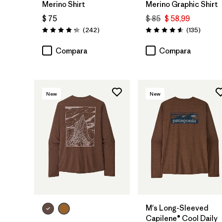
Merino Shirt
Merino Graphic Shirt
$ 75
$ 85
$ 58,99
Comentarios
Coment
(242
)
(135
)
Valoración: 4.3 / 5
Valoración: 4.6 / 5
Compara
Compara
New
New
M's Long-Sleeved
Capilene® Cool Daily