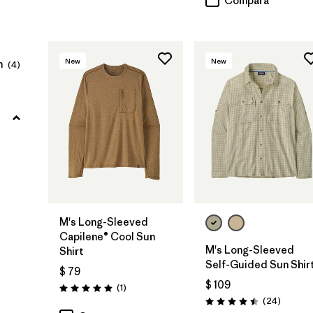
Compara
(28)
(11)
(7)
(5)
(4)
(3)
New
New
n
(4)
Filtrar por
Adaptar
Filtrar por
Familia de productos
Filtrar por
Deporte
Filtrar por
Warmth Index
M's Long-Sleeved
Capilene® Cool Sun
M's Long-Sleeved
Shirt
Self-Guided Sun Shir
$ 79
$ 109
Comentarios
(1
)
Valoración: 5.0 / 5
Comenta
(24
)
Valoración: 4.5 / 5