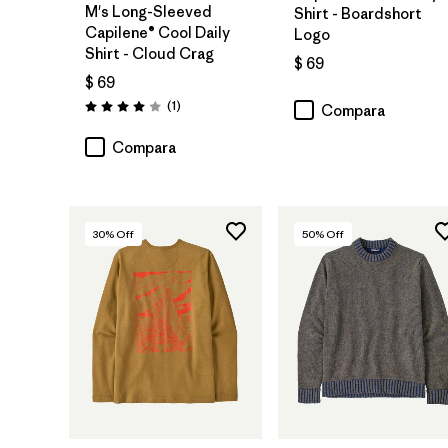
M's Long-Sleeved
Shirt - Boardshort
Capilene® Cool Daily
Logo
Shirt - Cloud Crag
$ 69
$ 69
Comentarios
(1
)
Compara
Valoración: 4.0 / 5
Compara
30
% Off
50
% Off