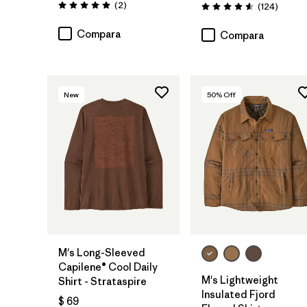
Comentarios
(2
)
Coment
(124
)
Valoración: 5.0 / 5
Valoración: 4.6 / 5
Compara
Compara
New
50
% Off
M's Long-Sleeved
Capilene® Cool Daily
M's Lightweight
Shirt - Strataspire
Insulated Fjord
$ 69