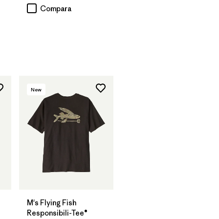
Compara
rios
New
M's Flying Fish
Responsibili-Tee®