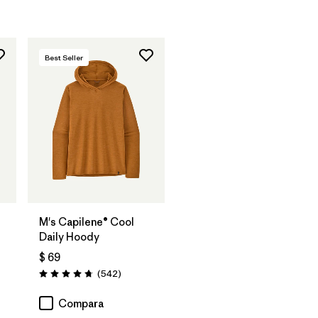
Best Seller
M's Capilene® Cool
Daily Hoody
$ 69
Comentarios
(542
)
Valoración: 4.8 / 5
arios
Compara