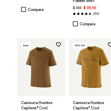
Flannel Shirt
$ 199
$ 98,99
Compara
Comenta
(53
)
Valoración: 4.5 / 5
Compara
New
30
% Off
Camiseta Hombre
Camiseta Hombre
Capilene® Cool
Capilene® Cool