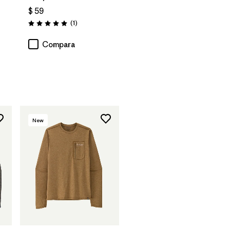
$ 59
Comentarios
(1
)
Valoración: 5.0 / 5
Compara
New