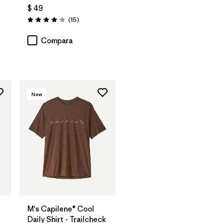
$ 49
Comentarios
(15
)
Valoración: 4.1 / 5
arios
Compara
New
M's Capilene® Cool
Daily Shirt - Trailcheck