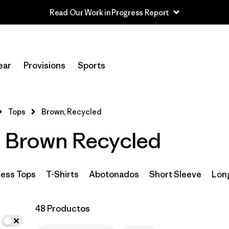
Read Our Work in Progress Report
In-Store Pickup
Selecciona una tienda
ear
Provisions
Sports
Filtrar por
Categoría
Tops
Brown, Recycled
Filtrar por
Size
- Brown Recycled
Filtrar por
Características y procesos
Filtrar por
Materiales y tejidos
1
less Tops
T-Shirts
Abotonados
Short Sleeve
Lon
Recycled Materials
(48)
48 Productos
Organic Cotton
(18)