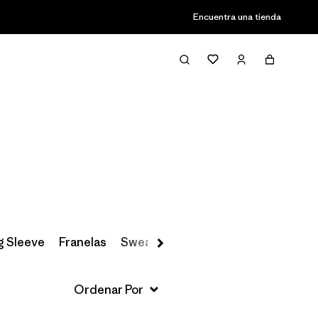
Encuentra una tienda
Filter & Sort
g Sleeve
Franelas
Sweatshirts & Hoodies
Sweaters