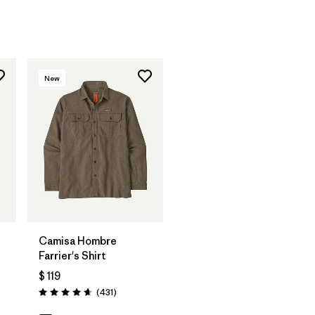
New
Camisa Hombre
Farrier's Shirt
$ 119
Comentarios
(431
)
Valoración: 4.7 / 5