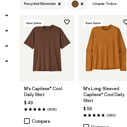
Recycled Materials
Limpiar Todos
Hemp
(4)
Wool
(3)
Best Seller
Best Seller
Canvas
(2)
Synthetic Insulation
(1)
Regenerative Organic Cotton
(4)
Filtrar por
Color
1
M's Capilene® Cool
M's Long-Sleeved
Daily Shirt
Capilene® Cool Daily
Shirt
(48)
(90)
(77)
$ 49
$ 59
Comentarios
(636
)
Valoración: 4.7 / 5
Coment
(363
)
(55)
(55)
(37)
Valoración: 4.7 / 5
Compara