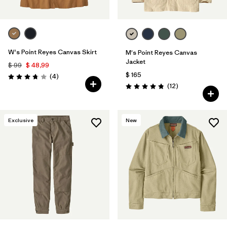
W's Point Reyes Canvas Skirt
M's Point Reyes Canvas
Jacket
$ 99
$ 48,99
$ 165
Comentarios
(4
)
Valoración: 3.8 / 5
Comentarios
(12
)
Valoración: 4.8 / 5
Exclusive
New