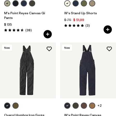
M's Point Reyes Canvas Gi
W's Stand Up Shorts
Pants
$ 75
$ 51,99
$ 135
Comentarios
(3
)
Valoración: 5.0 / 5
Comentarios
(38
)
Valoración: 4.6 / 5
New
New
+2
Overol Hombre Iron Forge
W's Point Reyes Canvas