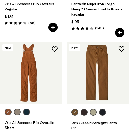
W's All Seasons Bib Overalls -
Pantalón Mujer Iron Forge
Regular
Hemp® Canvas Double Knee -
Regular
$ 125
$ 95
Comentarios
(88
)
Valoración: 4.4 / 5
Comentarios
(190
)
Valoración: 4.2 / 5
New
New
W's All Seasons Bib Overalls -
W's Classic Straight Pants -
Short
31"