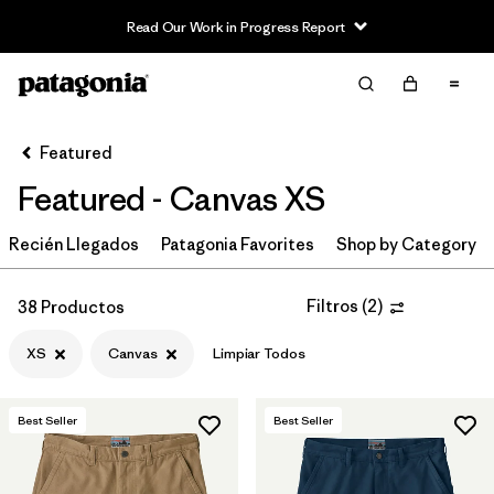
Read Our Work in Progress Report
Filter & Sort
Limpiar Todos
In-Store Pickup
Selecciona una tienda
Featured
Featured - Canvas XS
Ordenar Por
Recién Llegados
Filtrar por
Patagonia Favorites
Shop by Category
Category
Filtrar por
Price
Filtros
(
2
)
38 Productos
XS
Canvas
Limpiar Todos
Filtrar por
Size
1
Filtrar por
Fit
Best Seller
Best Seller
Filtrar por
Color