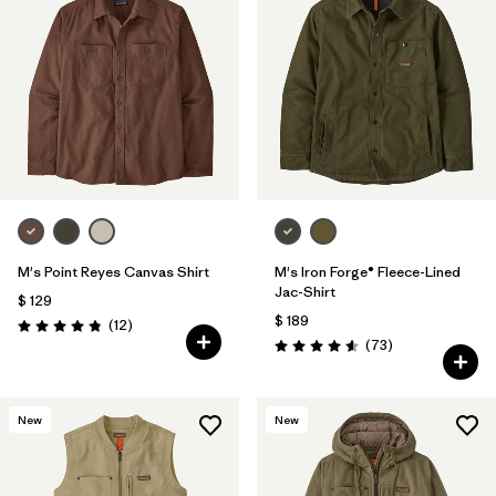
M's Point Reyes Canvas Shirt
M's Iron Forge® Fleece-Lined
Jac-Shirt
$ 129
$ 189
Comentarios
(12
)
Valoración: 4.8 / 5
Comentarios
(73
)
Valoración: 4.6 / 5
New
New