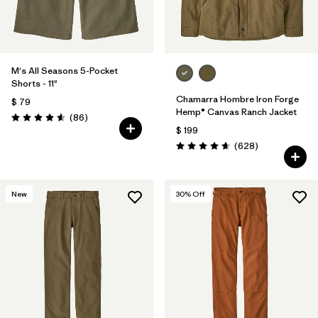
M's All Seasons 5-Pocket
Shorts - 11"
Chamarra Hombre Iron Forge
$ 79
Hemp® Canvas Ranch Jacket
Comentarios
(86
)
Valoración: 4.6 / 5
$ 199
Comentarios
(628
)
Valoración: 4.7 / 5
New
30
% Off