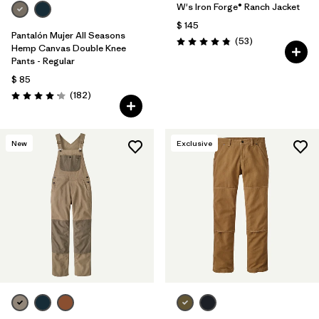
W's Iron Forge® Ranch Jacket
$ 145
Pantalón Mujer All Seasons
Comentarios
(53
)
Valoración: 4.9 / 5
Hemp Canvas Double Knee
Pants - Regular
$ 85
Comentarios
(182
)
Valoración: 4.2 / 5
New
Exclusive