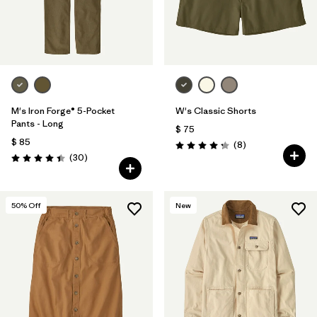
M's Iron Forge® 5-Pocket
W's Classic Shorts
Pants - Long
$ 75
$ 85
Comentarios
(8
)
Valoración: 4.3 / 5
Comentarios
(30
)
Valoración: 4.4 / 5
50
% Off
New