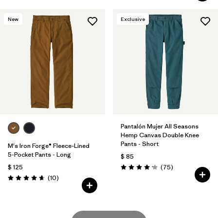
New
Exclusive
Pantalón Mujer All Seasons
Hemp Canvas Double Knee
Pants - Short
M's Iron Forge® Fleece-Lined
5-Pocket Pants - Long
$ 85
Comentarios
$ 125
(75
)
Valoración: 4.2 / 5
Comentarios
(10
)
Valoración: 4.7 / 5