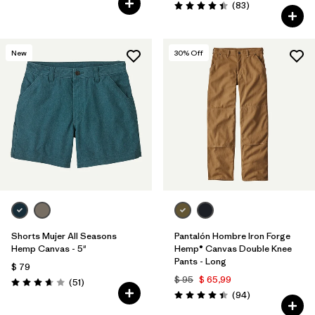
Comentarios
(83
)
Valoración: 4.4 / 5
New
30
% Off
Shorts Mujer All Seasons
Pantalón Hombre Iron Forge
Hemp Canvas - 5"
Hemp® Canvas Double Knee
Pants - Long
$ 79
$ 95
$ 65,99
Comentarios
(51
)
Valoración: 3.7 / 5
Comentarios
(94
)
Valoración: 4.4 / 5