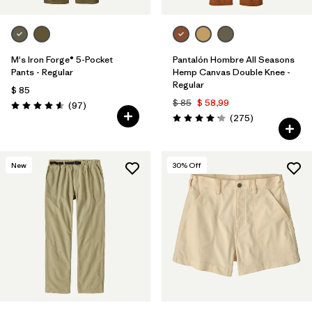
M's Iron Forge® 5-Pocket
Pantalón Hombre All Seasons
Pants - Regular
Hemp Canvas Double Knee -
Regular
$ 85
$ 85
$ 58,99
Comentarios
(97
)
Valoración: 4.6 / 5
Comentarios
(275
)
Valoración: 4.2 / 5
New
30
% Off