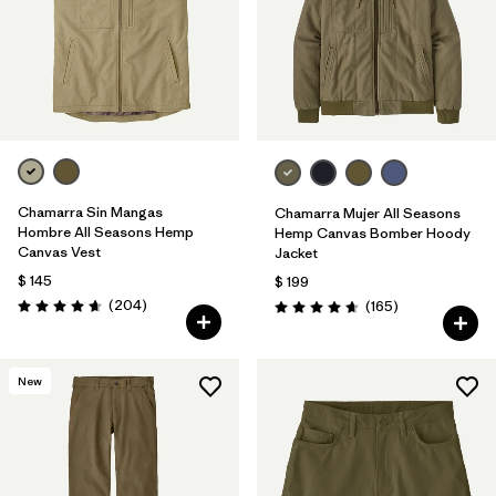
Chamarra Sin Mangas
Chamarra Mujer All Seasons
Hombre All Seasons Hemp
Hemp Canvas Bomber Hoody
Canvas Vest
Jacket
$ 145
$ 199
Comentarios
(204
)
Comentarios
(165
)
Valoración: 4.7 / 5
Valoración: 4.6 / 5
New