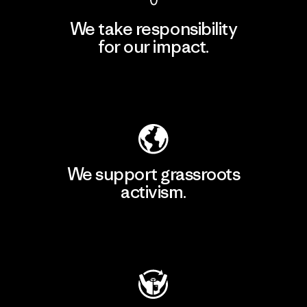
We take responsibility
for our impact.
Explore Our Footprint
We support grassroots
activism.
Visit Patagonia Action Works