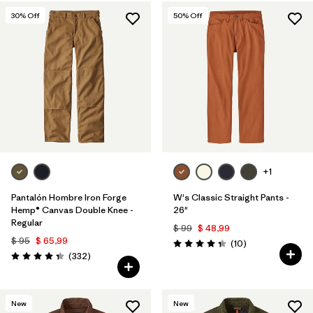
30
% Off
50
% Off
+1
Pantalón Hombre Iron Forge
W's Classic Straight Pants -
Hemp® Canvas Double Knee -
26"
Regular
$ 99
$ 48,99
$ 95
$ 65,99
Comentarios
(10
)
Valoración: 4.3 / 5
Comentarios
(332
)
Valoración: 4.4 / 5
New
New