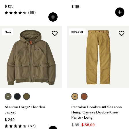
$ 125
$ 119
Comentarios
(65
)
Valoración: 4.4 / 5
New
30
% Off
M's Iron Forge® Hooded
Pantalón Hombre All Seasons
Jacket
Hemp Canvas Double Knee
Pants - Long
$ 249
$ 85
$ 58,99
Comentarios
(67
)
Valoración: 4.4 / 5