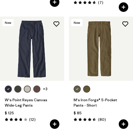
Comentarios
(7
)
Valoración: 4.6 / 5
New
New
+3
W's Point Reyes Canvas
M's Iron Forge® 5-Pocket
Wide-Leg Pants
Pants - Short
$ 125
$ 85
Comentarios
Comentarios
(12
)
(80
)
Valoración: 3.8 / 5
Valoración: 4.5 / 5