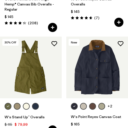
Hemp® Canvas Bib Overalls -
Overalls
Regular
$ 145
$ 145
Comentarios
(7
)
Valoración: 4.7 / 5
Comentarios
(208
)
Valoración: 4.3 / 5
30
% Off
New
+2
W's Point Reyes Canvas Coat
W's Stand Up™ Overalls
$ 165
$ 115
$ 79,99