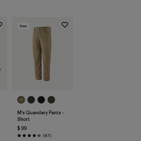
New
M's Quandary Pants -
Short
arios
$ 99
Comentarios
(67
)
Valoración: 4.4 / 5