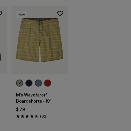
New
M's Wavefarer®
Boardshorts - 19"
$ 79
rios
Comentarios
(62
)
Valoración: 4.5 / 5