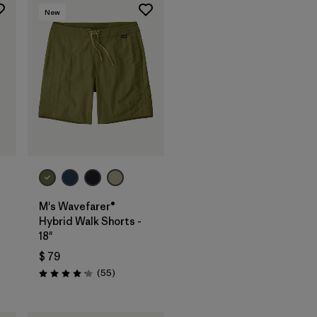
New
M's Wavefarer®
Hybrid Walk Shorts -
18"
rios
$ 79
Comentarios
(55
)
Valoración: 4.1 / 5