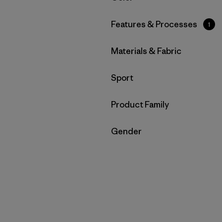
Filtrar por
Features & Processes
1
Filtrar por
Materials & Fabric
Filtrar por
Sport
Filtrar por
Product Family
Filtrar por
Gender