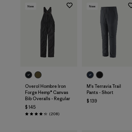
New
New
Overol Hombre Iron
M's Terravia Trail
Forge Hemp® Canvas
Pants - Short
Bib Overalls - Regular
$ 139
$ 145
Comentarios
(208
)
Valoración: 4.3 / 5