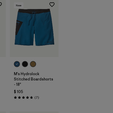
New
M's Hydrolock
Stitched Boardshorts
- 18"
$ 105
Comentarios
(7
)
Valoración: 4.7 / 5