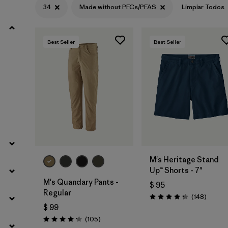
34
Made without PFCs/PFAS
Limpiar Todos
Filtrar por
Materials & Fabric
Best Seller
Best Seller
Filtrar por
Sport
Filtrar por
Product Family
Filtrar por
Gender
M's Heritage Stand
Up™ Shorts - 7"
M's Quandary Pants -
$ 95
Regular
Coment
(148
)
Valoración: 4.4 / 5
$ 99
Comentarios
(105
)
Valoración: 4.2 / 5