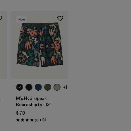
New
+1
M's Hydropeak
-
Boardshorts - 18"
$ 79
Comentarios
(13
)
rios
Valoración: 4.4 / 5