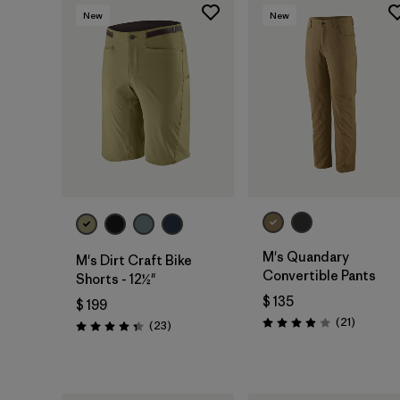
New
New
M's Quandary
M's Dirt Craft Bike
Convertible Pants
Shorts - 12½"
$ 135
$ 199
Comenta
(21
)
Comentarios
(23
)
Valoración: 3.9 / 5
Valoración: 4.3 / 5