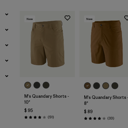
New
New
M's Quandary Shorts -
M's Quandary Shorts 
10"
8"
$ 95
$ 89
Comentarios
(51
)
Comenta
(33
)
Valoración: 3.9 / 5
Valoración: 4.0 / 5