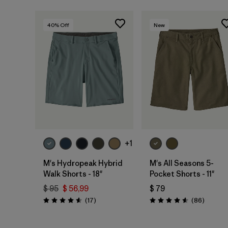
40
% Off
New
+1
M's Hydropeak Hybrid
M's All Seasons 5-
Walk Shorts - 18"
Pocket Shorts - 11"
$ 95
$ 56,99
$ 79
Comentarios
Comenta
(17
)
(86
)
Valoración: 4.6 / 5
Valoración: 4.6 / 5